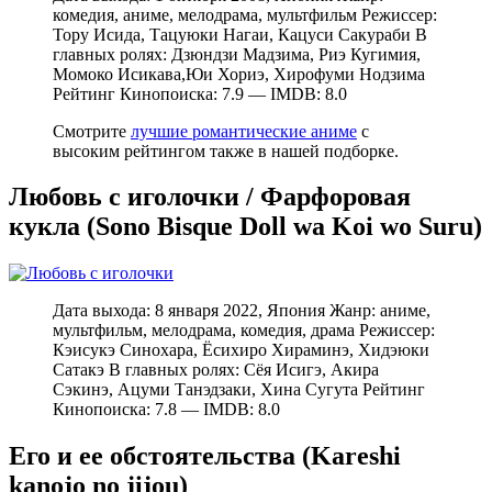
комедия, аниме, мелодрама, мультфильм Режиссер:
Тору Исида, Тацуюки Нагаи, Кацуси Сакураби В
главных ролях: Дзюндзи Мадзима, Риэ Кугимия,
Момоко Исикава,Юи Хориэ, Хирофуми Нодзима
Рейтинг Кинопоиска: 7.9 — IMDB: 8.0
Смотрите
лучшие романтические аниме
с
высоким рейтингом также в нашей подборке.
Любовь с иголочки / Фарфоровая
кукла (Sono Bisque Doll wa Koi wo Suru)
Дата выхода: 8 января 2022, Япония Жанр: аниме,
мультфильм, мелодрама, комедия, драма Режиссер:
Кэисукэ Синохара, Ёсихиро Хираминэ, Хидэюки
Сатакэ В главных ролях: Сёя Исигэ, Акира
Сэкинэ, Ацуми Танэдзаки, Хина Сугута Рейтинг
Кинопоиска: 7.8 — IMDB: 8.0
Его и ее обстоятельства (Kareshi
kanojo no jijou)