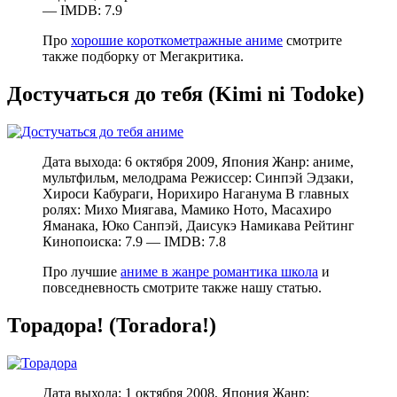
— IMDB: 7.9
Про
хорошие короткометражные аниме
смотрите
также подборку от Мегакритика.
Достучаться до тебя (Kimi ni Todoke)
Дата выхода: 6 октября 2009, Япония Жанр: аниме,
мультфильм, мелодрама Режиссер: Синпэй Эдзаки,
Хироси Кабураги, Норихиро Наганума В главных
ролях: Михо Миягава, Мамико Ното, Масахиро
Яманака, Юко Санпэй, Даисукэ Намикава Рейтинг
Кинопоиска: 7.9 — IMDB: 7.8
Про лучшие
аниме в жанре романтика школа
и
повседневность смотрите также нашу статью.
Торадора! (Toradora!)
Дата выхода: 1 октября 2008, Япония Жанр: