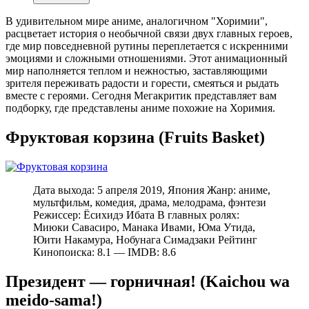
В удивительном мире аниме, аналогичном "Хоримии",
расцветает история о необычной связи двух главных героев,
где мир повседневной рутины переплетается с искренними
эмоциями и сложными отношениями. Этот анимационный
мир наполняется теплом и нежностью, заставляющими
зрителя переживать радости и горести, смеяться и рыдать
вместе с героями. Сегодня Мегакритик представляет вам
подборку, где представлены аниме похожие на Хоримия.
Фруктовая корзина (Fruits Basket)
Дата выхода: 5 апреля 2019, Япония Жанр: аниме,
мультфильм, комедия, драма, мелодрама, фэнтези
Режиссер: Ёсихидэ Ибата В главных ролях:
Миюки Савасиро, Манака Ивами, Юма Утида,
Юити Накамура, Нобунага Симадзаки Рейтинг
Кинопоиска: 8.1 — IMDB: 8.6
Президент — горничная! (Kaichou wa
meido-sama!)