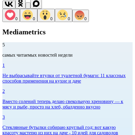
0
0
0
0
0
Mediametrics
5
самых читаемых новостей недели
1
Не выбрасывайте втулки от туалетной бумаги: 11 классных
способов применения на кухне и даче
2
Вместо солений теперь делаю свекольную хреновину — к
мясу и рыбе, просто на хлеб, обалденно вкусно
3
Стеклянные бутылки собираю круглый год: вот какую
красоту мастерю из них на даче - 10 идей для садоводов