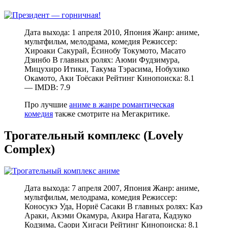
Дата выхода: 1 апреля 2010, Япония Жанр: аниме,
мультфильм, мелодрама, комедия Режиссер:
Хироаки Сакурай, Ёсинобу Токумото, Масато
Дзинбо В главных ролях: Аюми Фудзимура,
Мицухиро Итики, Такума Тэрасима, Нобухико
Окамото, Аки Тоёсаки Рейтинг Кинопоиска: 8.1
— IMDB: 7.9
Про лучшие
аниме в жанре романтическая
комедия
также смотрите на Мегакритике.
Трогательный комплекс (Lovely
Complex)
Дата выхода: 7 апреля 2007, Япония Жанр: аниме,
мультфильм, мелодрама, комедия Режиссер:
Коносукэ Уда, Нориё Сасаки В главных ролях: Каэ
Араки, Акэми Окамура, Акира Нагата, Кадзуко
Кодзима, Саори Хигаси Рейтинг Кинопоиска: 8.1