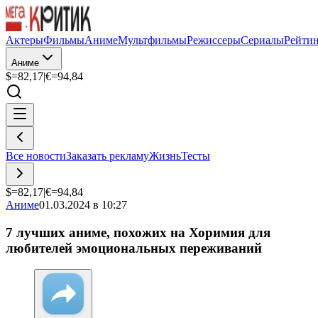
Актеры
Фильмы
Аниме
Мультфильмы
Режиссеры
Сериалы
Рейти
Аниме
$=
82,17
|
€=
94,84
Все новости
Заказать рекламу
Жизнь
Тесты
$=
82,17
|
€=
94,84
Аниме
01.03.2024 в 10:27
7 лучших аниме, похожих на Хоримия для
любителей эмоциональных переживаний