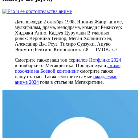
Дата выхода: 2 октября 1998, Япония Жанр: аниме,
мультфильм, драма, мелодрама, комедия Режиссер:
Хидэаки Анно, Кадзуя Цурумаки В главных
ролях: Вероника Тейлор, Меган Холлингсхед,
Александр Дж. Роуз, Тихиро Судзуки, Ацуко
Эномото Рейтинг Кинопоиска: 7.8 — IMDB: 7.7
Смотрите также наш топ
сериалов Нетфликс 2024
в подборке от Мегакритика. Про дуньхуа и
аниме
похожие на Боевой континент
смотрите также
нашу статью. Также смотрите самые
ожидаемые
аниме 2024
года в статье на Мегакритике.