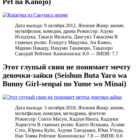
Pet na Kanojo)
Дата выхода: 9 октября 2012, Япония Жанр: аниме,
мультфильм, комедия, драма Режиссер: Ацуко
Исидзука, Такаси Икэхата, Даисукэ Такасима В
главных ролях: Ёсицугу Мацуока, Аи Каяно,
Марико Накацу, Нацуми Такамори, Такахиро
Сакурай Рейтинг Кинопоиска: 8.0 — IMDB: 7.7
Этот глупый свин не понимает мечту
девочки-зайки (Seishun Buta Yaro wa
Bunny Girl-senpai no Yume wo Minai)
Дата выхода: 3 октября 2018, Япония Жанр: аниме,
мультфильм, комедия, мелодрама, фэнтези
Режиссер: Соити Масуи, Кадзуя Ивата, Кадзуки
Хоригути В главных ролях: Каито Исикава, Асами
Сэто, Юрика Кубо, Ацуми Танэдзаки, Юма Утида,
Нао Тояма Рейтинг Кинопоиска: 7.8 — IMDB: 8.0