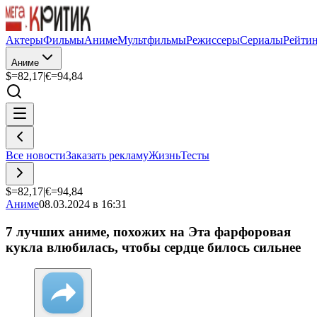
Актеры
Фильмы
Аниме
Мультфильмы
Режиссеры
Сериалы
Рейти
Аниме
$=
82,17
|
€=
94,84
Все новости
Заказать рекламу
Жизнь
Тесты
$=
82,17
|
€=
94,84
Аниме
08.03.2024 в 16:31
7 лучших аниме, похожих на Эта фарфоровая
кукла влюбилась, чтобы сердце билось сильнее