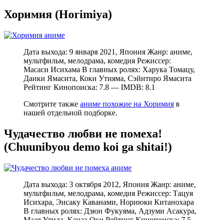
Хоримия (Horimiya)
Дата выхода: 9 января 2021, Япония Жанр: аниме,
мультфильм, мелодрама, комедия Режиссер:
Масаси Исихама В главных ролях: Харука Томацу,
Даики Ямасита, Коки Утияма, Сэйитиро Ямасита
Рейтинг Кинопоиска: 7.8 — IMDB: 8.1
Смотрите также
аниме похожие на Хоримия
в
нашей отдельной подборке.
Чудачество любви не помеха!
(Chuunibyou demo koi ga shitai!)
Дата выхода: 3 октября 2012, Япония Жанр: аниме,
мультфильм, мелодрама, комедия Режиссер: Тацуя
Исихара, Эисаку Каванами, Нориюки Китанохара
В главных ролях: Дзюн Фукуяма, Адзуми Асакура,
Маая Утида, Канаэ Оки Рейтинг Кинопоиска: 7.5