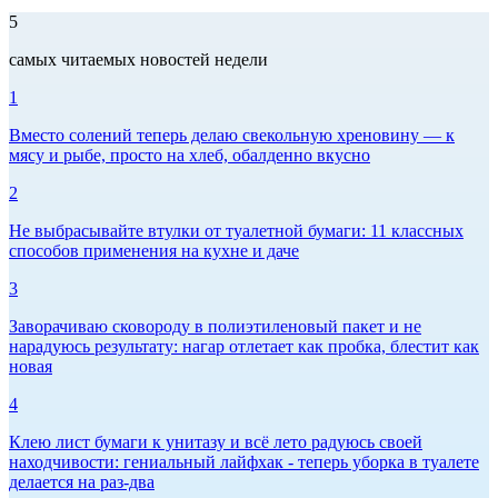
5
самых читаемых новостей недели
1
Вместо солений теперь делаю свекольную хреновину — к
мясу и рыбе, просто на хлеб, обалденно вкусно
2
Не выбрасывайте втулки от туалетной бумаги: 11 классных
способов применения на кухне и даче
3
Заворачиваю сковороду в полиэтиленовый пакет и не
нарадуюсь результату: нагар отлетает как пробка, блестит как
новая
4
Клею лист бумаги к унитазу и всё лето радуюсь своей
находчивости: гениальный лайфхак - теперь уборка в туалете
делается на раз-два