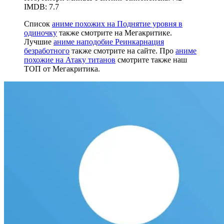
IMDB: 7.7
Список
аниме похожих на Поднятие уровня в
одиночку
также смотрите на Мегакритике.
Лучшие
аниме наподобие Реинкарнация
безработного
также смотрите на сайте. Про
аниме
похожие на Атаку титанов
смотрите также наш
ТОП от Мегакритика.