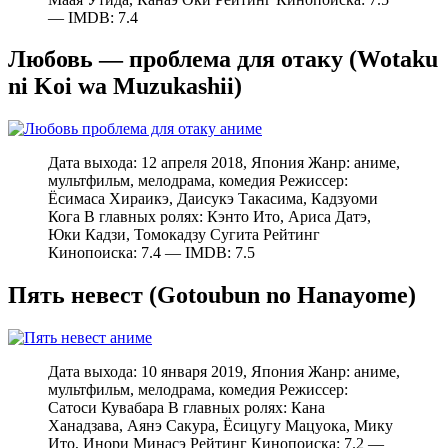
— IMDB: 7.4
Любовь — проблема для отаку (Wotaku
ni Koi wa Muzukashii)
Дата выхода: 12 апреля 2018, Япония Жанр: аниме,
мультфильм, мелодрама, комедия Режиссер:
Ёсимаса Хираикэ, Даисукэ Такасима, Кадзуоми
Кога В главных ролях: Кэнто Ито, Ариса Датэ,
Юки Кадзи, Томокадзу Сугита Рейтинг
Кинопоиска: 7.4 — IMDB: 7.5
Пять невест (Gotoubun no Hanayome)
Дата выхода: 10 января 2019, Япония Жанр: аниме,
мультфильм, мелодрама, комедия Режиссер:
Сатоси Кувабара В главных ролях: Кана
Ханадзава, Аянэ Сакура, Ёсицугу Мацуока, Мику
Ито, Инори Минасэ Рейтинг Кинопоиска: 7.2 —