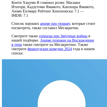
Коити Хацуми В главных ролях: Масааки
Итатори, Кадзутоми Ямамото, Канэхира Ямамото,
Аюми Ёнэмару Рейтинг Кинопоиска: 7.1 —
IMDB: 7.1
Список хороших
аниме про тюрьму
, которые стоит
посмотреть, также составил Мегакритик.
Смотрите также
сериалы про Звёздные войны
в
нашей подборке.
Аниме похожие на Восхождение
в тени
также смотрите на Мегакритике. Также
смотрите
французские комедии 2024
года в нашем
списке.