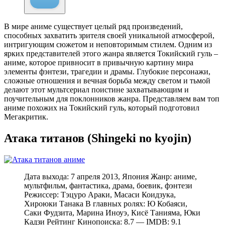
В мире аниме существует целый ряд произведений,
способных захватить зрителя своей уникальной атмосферой,
интригующим сюжетом и неповторимым стилем. Одним из
ярких представителей этого жанра является Токийский гуль –
аниме, которое привносит в привычную картину мира
элементы фэнтези, трагедии и драмы. Глубокие персонажи,
сложные отношения и вечная борьба между светом и тьмой
делают этот мультсериал поистине захватывающим и
поучительным для поклонников жанра. Представляем вам топ
аниме похожих на Токийский гуль, который подготовил
Мегакритик.
Атака титанов (Shingeki no kyojin)
Дата выхода: 7 апреля 2013, Япония Жанр: аниме,
мультфильм, фантастика, драма, боевик, фэнтези
Режиссер: Тэцуро Араки, Масаси Коидзука,
Хироюки Танака В главных ролях: Ю Кобаяси,
Саки Фудзита, Марина Иноуэ, Кисё Танияма, Юки
Кадзи Рейтинг Кинопоиска: 8.7 — IMDB: 9.1