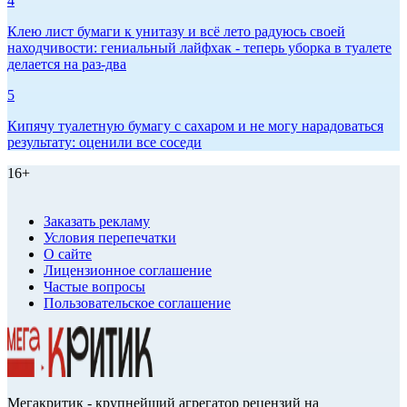
4
Клею лист бумаги к унитазу и всё лето радуюсь своей
находчивости: гениальный лайфхак - теперь уборка в туалете
делается на раз-два
5
Кипячу туалетную бумагу с сахаром и не могу нарадоваться
результату: оценили все соседи
16+
Заказать рекламу
Условия перепечатки
О сайте
Лицензионное соглашение
Частые вопросы
Пользовательское соглашение
Мегакритик - крупнейший агрегатор рецензий на