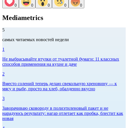
0
0
0
0
0
Mediametrics
5
самых читаемых новостей недели
1
Не выбрасывайте втулки от туалетной бумаги: 11 классных
способов применения на кухне и даче
2
Вместо солений теперь делаю свекольную хреновину — к
мясу и рыбе, просто на хлеб, обалденно вкусно
3
Заворачиваю сковороду в полиэтиленовый пакет и не
нарадуюсь результату: нагар отлетает как пробка, блестит как
новая