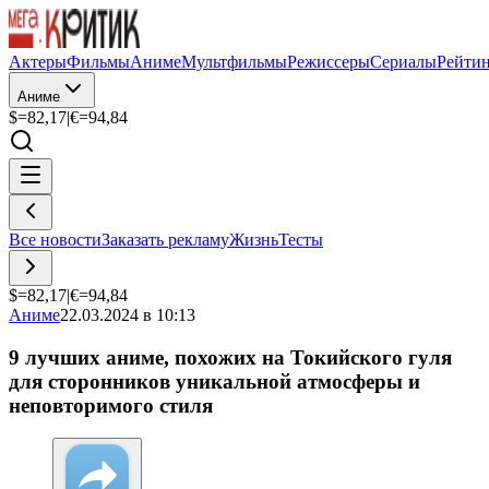
Актеры
Фильмы
Аниме
Мультфильмы
Режиссеры
Сериалы
Рейти
Аниме
$=
82,17
|
€=
94,84
Все новости
Заказать рекламу
Жизнь
Тесты
$=
82,17
|
€=
94,84
Аниме
22.03.2024 в 10:13
9 лучших аниме, похожих на Токийского гуля
для сторонников уникальной атмосферы и
неповторимого стиля