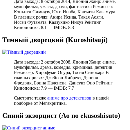
Дата выхода: 8 октября 2014, Япония Жанр: аниме,
мультфильм, ужасы, драма, фантастика Режиссер:
Кэнъити Симидзу, Юки Инаба, Кэнъити Кавамура
В главных ролях: Акира Исида, Такая Аояги,
Иссэи Футамата, Кадзухико Иноуэ Рейтинг
Кинопоиска: 8.1 — IMDB: 8.3
Темный дворецкий (Kuroshitsuji)
Дата выхода: 2 октября 2008, Япония Жанр: аниме,
мультфильм, драма, комедия, криминал, детектив
Режиссер: Хирофуми Огура, Тосия Синохара В
главных ролях: Джейсон Либрехт, Дэниэл
Фредрик, Брина Паленсиа, Даисукэ Оно Рейтинг
Кинопоиска: 7.9 — IMDB: 7.7
Смотрите также
аниме про детективов
в нашей
подборке от Мегакритика.
Синий экзорцист (Ao no ekusoshisuto)