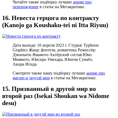
Читайте также подборку лучшие
аниме про
перерождение
в статье на Мегакритике.
16. Невеста герцога по контракту
(Kanojo ga Koushaku-tei ni Itta Riyuu)
Дата выхода: 10 апреля 2023 г. Студия: Typhoon
Graphics Жанр: фэнтези, романтика Режиссёр:
Дзюнъити Ямамото Актёрский состав:Юмэ
Миямото, Юисиро Умехара, Юничи Сувабэ,
Акира Исида
Смотрите также нашу подборку лучшие
аниме про
магию и другой мир
в статье на Мегакритике.
15. Призванный в другой мир во
второй раз (Isekai Shoukan wa Nidome
desu)