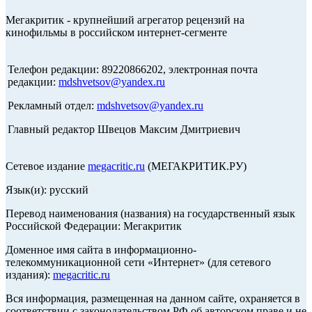
Мегакритик - крупнейший агрегатор рецензий на
кинофильмы в российском интернет-сегменте
Телефон редакции: 89220866202, электронная почта
редакции:
mdshvetsov@yandex.ru
Рекламный отдел:
mdshvetsov@yandex.ru
Главный редактор Швецов Максим Дмитриевич
Сетевое издание
megacritic.ru
(МЕГАКРИТИК.РУ)
Язык(и): русский
Перевод наименования (названия) на государственный язык
Российской Федерации: Мегакритик
Доменное имя сайта в информационно-
телекоммуникационной сети «Интернет» (для сетевого
издания):
megacritic.ru
Вся информация, размещенная на данном сайте, охраняется в
соответствии с законодательством РФ об авторском праве и не