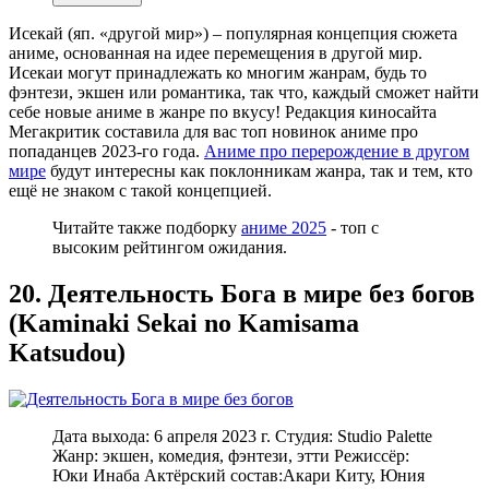
Исекай (яп. «другой мир») – популярная концепция сюжета
аниме, основанная на идее перемещения в другой мир.
Исекаи могут принадлежать ко многим жанрам, будь то
фэнтези, экшен или романтика, так что, каждый сможет найти
себе новые аниме в жанре по вкусу! Редакция киносайта
Мегакритик составила для вас топ новинок аниме про
попаданцев 2023-го года.
Аниме про перерождение в другом
мире
будут интересны как поклонникам жанра, так и тем, кто
ещё не знаком с такой концепцией.
Читайте также подборку
аниме 2025
- топ с
высоким рейтингом ожидания.
20. Деятельность Бога в мире без богов
(Kaminaki Sekai no Kamisama
Katsudou)
Дата выхода: 6 апреля 2023 г. Студия: Studio Palette
Жанр: экшен, комедия, фэнтези, этти Режиссёр:
Юки Инаба Актёрский состав:Акари Киту, Юния