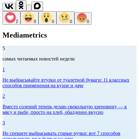
2
0
0
0
0
Mediametrics
5
самых читаемых новостей недели
1
Не выбрасывайте втулки от туалетной бумаги: 11 классных
способов применения на кухне и даче
2
Вместо солений теперь делаю свекольную хреновину — к
мясу и рыбе, просто на хлеб, обалденно вкусно
3
Не спешите выбрасывать старые ручки: вот 7 способов
использовать их в быту и на даче