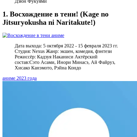
Дзюн Фукуями
1. Восхождение в тени! (Kage no
Jitsuryokusha ni Naritakute!)
Дата выхода: 5 октября 2022 - 15 февраля 2023 гг.
Студия: Nexus Жанр: экшен, комедия, фэнтези
Режиссёр: Кадзуя Наканиси Актёрский
состав:Сэто Асами, Инори Минасэ, Ай Файруз,
Хисако Канэмото, Рэйна Кондо
аниме 2023 года