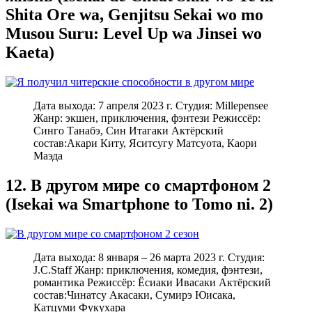
Shita Ore wa, Genjitsu Sekai wo mo
Musou Suru: Level Up wa Jinsei wo
Kaeta)
Дата выхода: 7 апреля 2023 г. Студия: Millepensee
Жанр: экшен, приключения, фэнтези Режиссёр:
Синго Танабэ, Син Итагаки Актёрский
состав:Акари Киту, Яситсугу Матсуота, Каори
Маэда
12. В другом мире со смартфоном 2
(Isekai wa Smartphone to Tomo ni. 2)
Дата выхода: 8 января – 26 марта 2023 г. Студия:
J.C.Staff Жанр: приключения, комедия, фэнтези,
романтика Режиссёр: Ёсиаки Ивасаки Актёрский
состав:Чинатсу Акасаки, Сумирэ Юисака,
Катцуми Фукухара