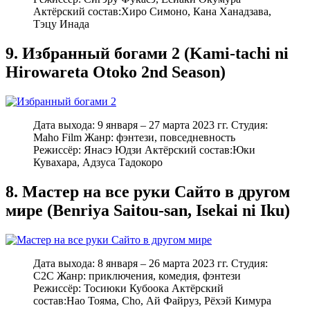
Актёрский состав:Хиро Симоно, Кана Ханадзава,
Тэцу Инада
9. Избранный богами 2 (Kami-tachi ni
Hirowareta Otoko 2nd Season)
Дата выхода: 9 января – 27 марта 2023 гг. Студия:
Maho Film Жанр: фэнтези, повседневность
Режиссёр: Янасэ Юдзи Актёрский состав:Юки
Кувахара, Адзуса Тадокоро
8. Мастер на все руки Сайто в другом
мире (Benriya Saitou-san, Isekai ni Iku)
Дата выхода: 8 января – 26 марта 2023 гг. Студия:
C2C Жанр: приключения, комедия, фэнтези
Режиссёр: Тосиюки Кубоока Актёрский
состав:Нао Тояма, Cho, Ай Файруз, Рёхэй Кимура