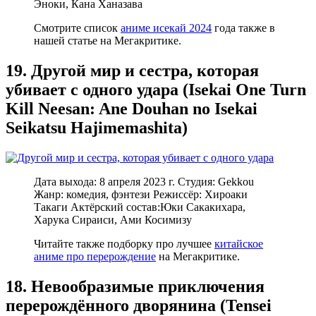
Эноки, Кана Ханазава
Смотрите список
аниме исекай 2024
года также в
нашей статье на Мегакритике.
19. Другой мир и сестра, которая
убивает с одного удара (Isekai One Turn
Kill Neesan: Ane Douhan no Isekai
Seikatsu Hajimemashita)
Дата выхода: 8 апреля 2023 г. Студия: Gekkou
Жанр: комедия, фэнтези Режиссёр: Хироаки
Такаги Актёрский состав:Юки Сакакихара,
Харука Сираиси, Ами Косимизу
Читайте также подборку про лучшее
китайское
аниме про перерождение
на Мегакритике.
18. Невообразимые приключения
перерождённого дворянина (Tensei