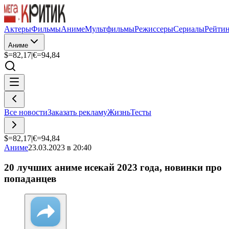
Актеры
Фильмы
Аниме
Мультфильмы
Режиссеры
Сериалы
Рейти
Аниме
$=
82,17
|
€=
94,84
Все новости
Заказать рекламу
Жизнь
Тесты
$=
82,17
|
€=
94,84
Аниме
23.03.2023 в 20:40
20 лучших аниме исекай 2023 года, новинки про
попаданцев