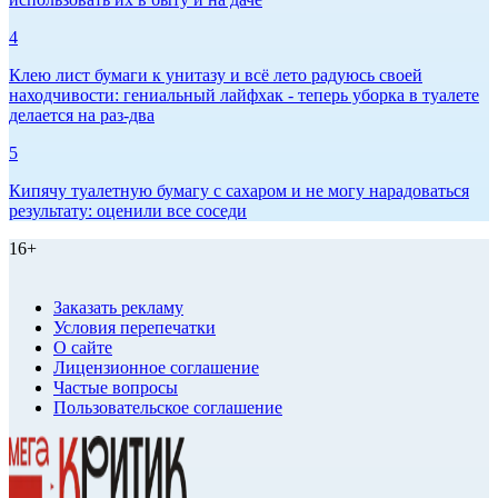
4
Клею лист бумаги к унитазу и всё лето радуюсь своей
находчивости: гениальный лайфхак - теперь уборка в туалете
делается на раз-два
5
Кипячу туалетную бумагу с сахаром и не могу нарадоваться
результату: оценили все соседи
16+
Заказать рекламу
Условия перепечатки
О сайте
Лицензионное соглашение
Частые вопросы
Пользовательское соглашение