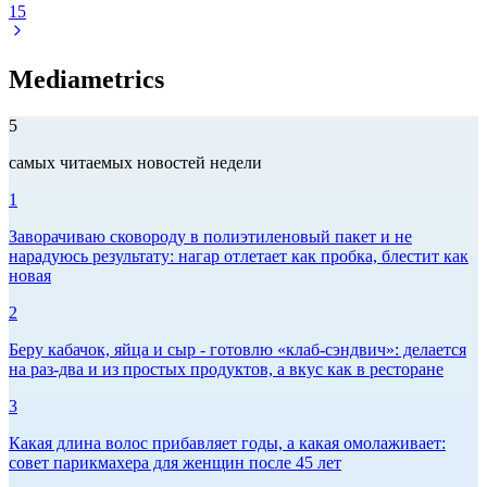
15
Mediametrics
5
самых читаемых новостей недели
1
Заворачиваю сковороду в полиэтиленовый пакет и не
нарадуюсь результату: нагар отлетает как пробка, блестит как
новая
2
Беру кабачок, яйца и сыр - готовлю «клаб-сэндвич»: делается
на раз-два и из простых продуктов, а вкус как в ресторане
3
Какая длина волос прибавляет годы, а какая омолаживает:
совет парикмахера для женщин после 45 лет