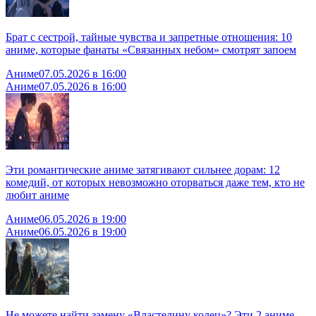
Брат с сестрой, тайные чувства и запретные отношения: 10
аниме, которые фанаты «Связанных небом» смотрят запоем
Аниме
07.05.2026 в 16:00
Аниме
07.05.2026 в 16:00
Эти романтические аниме затягивают сильнее дорам: 12
комедий, от которых невозможно оторваться даже тем, кто не
любит аниме
Аниме
06.05.2026 в 19:00
Аниме
06.05.2026 в 19:00
Не можете найти замену «Властелину колец»? Эти 2 аниме