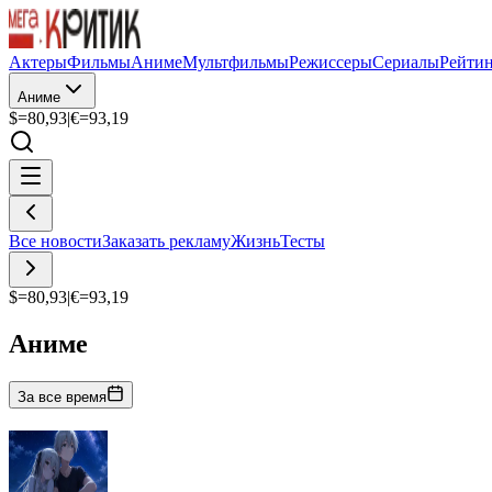
Актеры
Фильмы
Аниме
Мультфильмы
Режиссеры
Сериалы
Рейти
Аниме
$=
80,93
|
€=
93,19
Все новости
Заказать рекламу
Жизнь
Тесты
$=
80,93
|
€=
93,19
Аниме
За все время