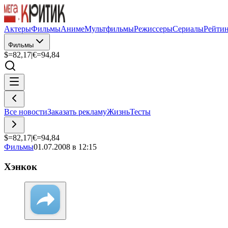
Актеры
Фильмы
Аниме
Мультфильмы
Режиссеры
Сериалы
Рейти
Фильмы
$=
82,17
|
€=
94,84
Все новости
Заказать рекламу
Жизнь
Тесты
$=
82,17
|
€=
94,84
Фильмы
01.07.2008 в 12:15
Хэнкок