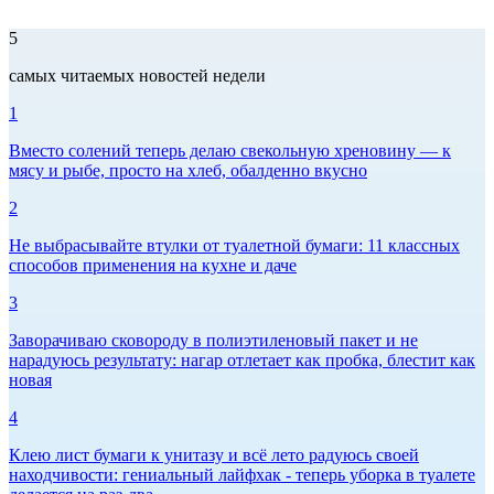
5
самых читаемых новостей недели
1
Вместо солений теперь делаю свекольную хреновину — к
мясу и рыбе, просто на хлеб, обалденно вкусно
2
Не выбрасывайте втулки от туалетной бумаги: 11 классных
способов применения на кухне и даче
3
Заворачиваю сковороду в полиэтиленовый пакет и не
нарадуюсь результату: нагар отлетает как пробка, блестит как
новая
4
Клею лист бумаги к унитазу и всё лето радуюсь своей
находчивости: гениальный лайфхак - теперь уборка в туалете