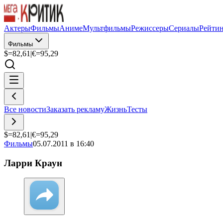
Актеры
Фильмы
Аниме
Мультфильмы
Режиссеры
Сериалы
Рейти
Фильмы
$=
82,61
|
€=
95,29
Все новости
Заказать рекламу
Жизнь
Тесты
$=
82,61
|
€=
95,29
Фильмы
05.07.2011 в 16:40
Ларри Краун