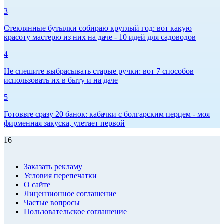
3
Стеклянные бутылки собираю круглый год: вот какую
красоту мастерю из них на даче - 10 идей для садоводов
4
Не спешите выбрасывать старые ручки: вот 7 способов
использовать их в быту и на даче
5
Готовьте сразу 20 банок: кабачки с болгарским перцем - моя
фирменная закуска, улетает первой
16+
Заказать рекламу
Условия перепечатки
О сайте
Лицензионное соглашение
Частые вопросы
Пользовательское соглашение