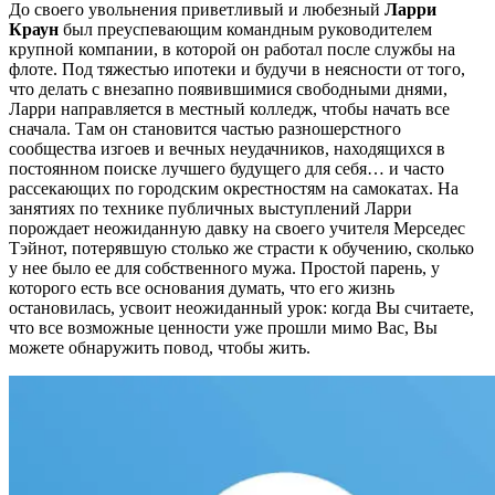
До своего увольнения приветливый и любезный
Ларри
Краун
был преуспевающим командным руководителем
крупной компании, в которой он работал после службы на
флоте. Под тяжестью ипотеки и будучи в неясности от того,
что делать с внезапно появившимися свободными днями,
Ларри направляется в местный колледж, чтобы начать все
сначала. Там он становится частью разношерстного
сообщества изгоев и вечных неудачников, находящихся в
постоянном поиске лучшего будущего для себя… и часто
рассекающих по городским окрестностям на самокатах. На
занятиях по технике публичных выступлений Ларри
порождает неожиданную давку на своего учителя Мерседес
Тэйнот, потерявшую столько же страсти к обучению, сколько
у нее было ее для собственного мужа. Простой парень, у
которого есть все основания думать, что его жизнь
остановилась, усвоит неожиданный урок: когда Вы считаете,
что все возможные ценности уже прошли мимо Вас, Вы
можете обнаружить повод, чтобы жить.