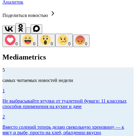
Аналитик
Поделиться новостью
0
0
0
0
0
Mediametrics
5
самых читаемых новостей недели
1
Не выбрасывайте втулки от туалетной бумаги: 11 классных
способов применения на кухне и даче
2
Вместо солений теперь делаю свекольную хреновину — к
мясу и рыбе, просто на хлеб, обалденно вкусно