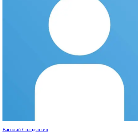
Василий Солодянкин