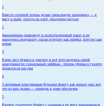
1
Вместо солений теперь делаю свекольную хреновину — к
мясу и рыбе, просто на хлеб, обалденно вкусно
2
Заворачиваю сковороду в полиэтиленовый пакет и не
нарадуюсь результату: нагар отлетает как пробка, блестит как
новая
3
Клею лист бумаги к унитазу и всё лето радуюсь своей
находчивости: гениальный лайфхак - теперь уборка в туалете
делается на раз-два
4
5-литровые пластиковые бутылки берегу как зеницу ока: вот
что из них делаю — порядок в доме обеспечен
5
Кипячу туалетную бумагу с сахаром и не могу нарадоваться