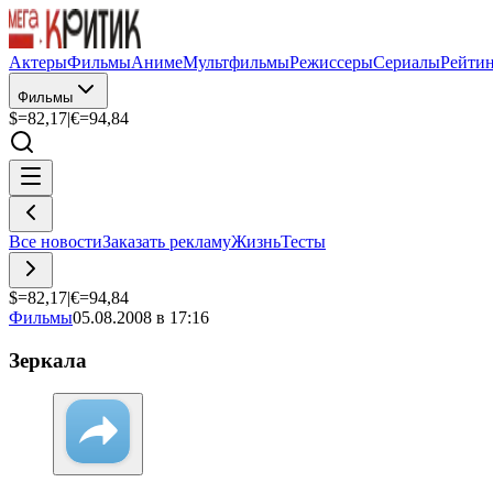
Актеры
Фильмы
Аниме
Мультфильмы
Режиссеры
Сериалы
Рейти
Фильмы
$=
82,17
|
€=
94,84
Все новости
Заказать рекламу
Жизнь
Тесты
$=
82,17
|
€=
94,84
Фильмы
05.08.2008 в 17:16
Зеркала