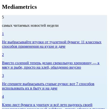
Mediametrics
5
самых читаемых новостей недели
1
Не выбрасывайте втулки от туалетной бумаги: 11 классных
способов применения на кухне и даче
2
Вместо солений теперь делаю свекольную хреновину — к
мясу и рыбе, просто на хлеб, обалденно вкусно
3
Не спешите выбрасывать старые ручки: вот 7 способов
использовать их в быту и на даче
4
Клею лист бумаги к унитазу и всё лето радуюсь своей