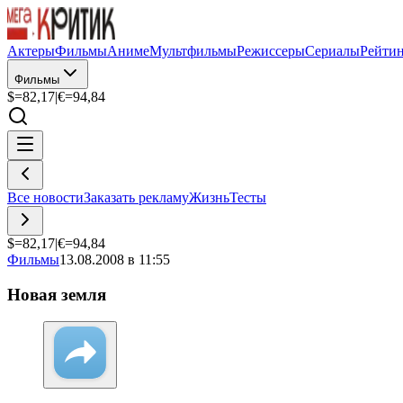
Актеры
Фильмы
Аниме
Мультфильмы
Режиссеры
Сериалы
Рейти
Фильмы
$=
82,17
|
€=
94,84
Все новости
Заказать рекламу
Жизнь
Тесты
$=
82,17
|
€=
94,84
Фильмы
13.08.2008 в 11:55
Новая земля