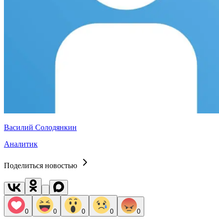
Василий Солодянкин
Аналитик
Поделиться новостью
0
0
0
0
0