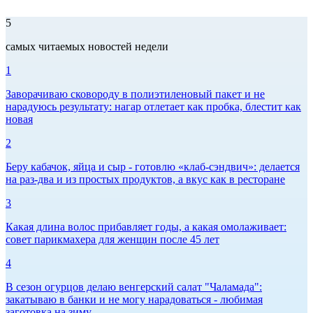
5
самых читаемых новостей недели
1
Заворачиваю сковороду в полиэтиленовый пакет и не
нарадуюсь результату: нагар отлетает как пробка, блестит как
новая
2
Беру кабачок, яйца и сыр - готовлю «клаб-сэндвич»: делается
на раз-два и из простых продуктов, а вкус как в ресторане
3
Какая длина волос прибавляет годы, а какая омолаживает:
совет парикмахера для женщин после 45 лет
4
В сезон огурцов делаю венгерский салат "Чаламада":
закатываю в банки и не могу нарадоваться - любимая
заготовка на зиму