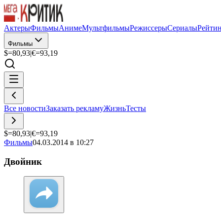
Актеры
Фильмы
Аниме
Мультфильмы
Режиссеры
Сериалы
Рейти
Фильмы
$=
80,93
|
€=
93,19
Все новости
Заказать рекламу
Жизнь
Тесты
$=
80,93
|
€=
93,19
Фильмы
04.03.2014 в 10:27
Двойник