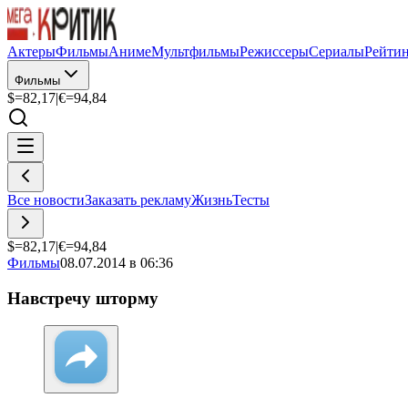
Актеры
Фильмы
Аниме
Мультфильмы
Режиссеры
Сериалы
Рейти
Фильмы
$=
82,17
|
€=
94,84
Все новости
Заказать рекламу
Жизнь
Тесты
$=
82,17
|
€=
94,84
Фильмы
08.07.2014 в 06:36
Навстречу шторму