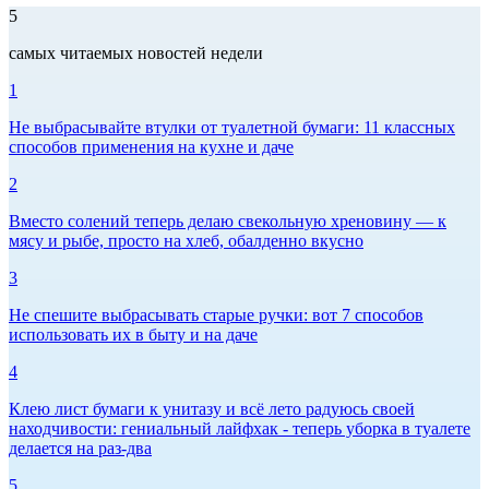
5
самых читаемых новостей недели
1
Не выбрасывайте втулки от туалетной бумаги: 11 классных
способов применения на кухне и даче
2
Вместо солений теперь делаю свекольную хреновину — к
мясу и рыбе, просто на хлеб, обалденно вкусно
3
Не спешите выбрасывать старые ручки: вот 7 способов
использовать их в быту и на даче
4
Клею лист бумаги к унитазу и всё лето радуюсь своей
находчивости: гениальный лайфхак - теперь уборка в туалете
делается на раз-два
5