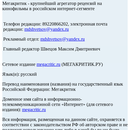
Мегакритик - крупнейший агрегатор рецензий на
кинофильмы в российском интернет-сегменте
Телефон редакции: 89220866202, электронная почта
редакции:
mdshvetsov@yandex.ru
Рекламный отдел:
mdshvetsov@yandex.ru
Главный редактор Швецов Максим Дмитриевич
Сетевое издание
megacritic.ru
(МЕГАКРИТИК.РУ)
Язык(и): русский
Перевод наименования (названия) на государственный язык
Российской Федерации: Мегакритик
Доменное имя сайта в информационно-
телекоммуникационной сети «Интернет» (для сетевого
издания):
megacritic.ru
Вся информация, размещенная на данном сайте, охраняется в
соответствии с законодательством РФ об авторском праве и не
подлежит использованию кем-либо в какой бы то ни было