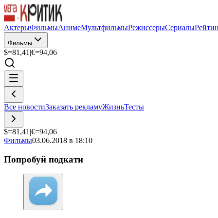
Актеры
Фильмы
Аниме
Мультфильмы
Режиссеры
Сериалы
Рейти
Фильмы
$=
81,41
|
€=
94,06
Все новости
Заказать рекламу
Жизнь
Тесты
$=
81,41
|
€=
94,06
Фильмы
03.06.2018 в 18:10
Попробуй подкати