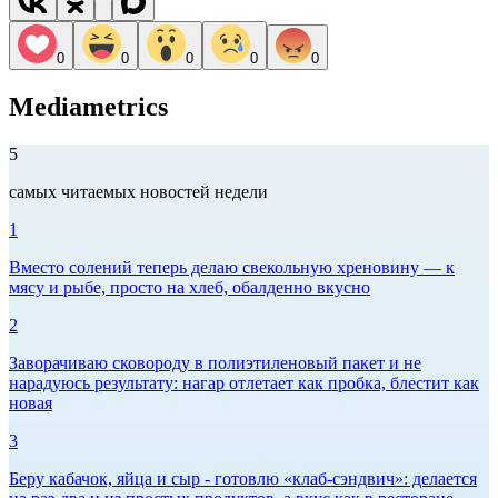
0
0
0
0
0
Mediametrics
5
самых читаемых новостей недели
1
Вместо солений теперь делаю свекольную хреновину — к
мясу и рыбе, просто на хлеб, обалденно вкусно
2
Заворачиваю сковороду в полиэтиленовый пакет и не
нарадуюсь результату: нагар отлетает как пробка, блестит как
новая
3
Беру кабачок, яйца и сыр - готовлю «клаб-сэндвич»: делается