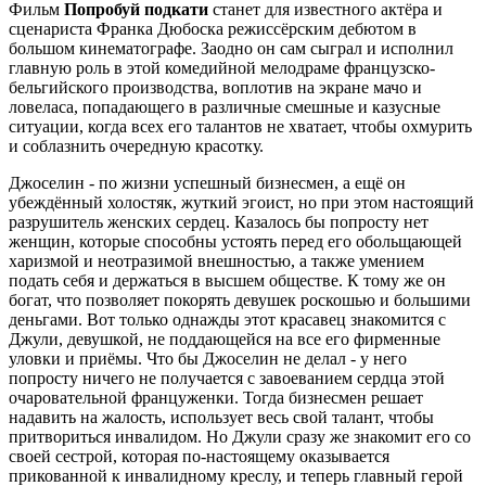
Фильм
Попробуй подкати
станет для известного актёра и
сценариста Франка Дюбоска режиссёрским дебютом в
большом кинематографе. Заодно он сам сыграл и исполнил
главную роль в этой комедийной мелодраме французско-
бельгийского производства, воплотив на экране мачо и
ловеласа, попадающего в различные смешные и казусные
ситуации, когда всех его талантов не хватает, чтобы охмурить
и соблазнить очередную красотку.
Джоселин - по жизни успешный бизнесмен, а ещё он
убеждённый холостяк, жуткий эгоист, но при этом настоящий
разрушитель женских сердец. Казалось бы попросту нет
женщин, которые способны устоять перед его обольщающей
харизмой и неотразимой внешностью, а также умением
подать себя и держаться в высшем обществе. К тому же он
богат, что позволяет покорять девушек роскошью и большими
деньгами. Вот только однажды этот красавец знакомится с
Джули, девушкой, не поддающейся на все его фирменные
уловки и приёмы. Что бы Джоселин не делал - у него
попросту ничего не получается с завоеванием сердца этой
очаровательной француженки. Тогда бизнесмен решает
надавить на жалость, использует весь свой талант, чтобы
притвориться инвалидом. Но Джули сразу же знакомит его со
своей сестрой, которая по-настоящему оказывается
прикованной к инвалидному креслу, и теперь главный герой