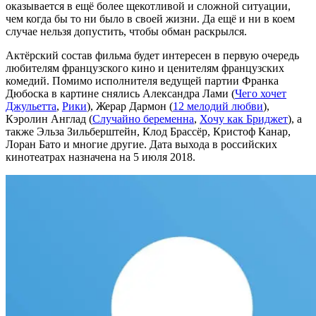
оказывается в ещё более щекотливой и сложной ситуации,
чем когда бы то ни было в своей жизни. Да ещё и ни в коем
случае нельзя допустить, чтобы обман раскрылся.
Актёрский состав фильма будет интересен в первую очередь
любителям французского кино и ценителям французских
комедий. Помимо исполнителя ведущей партии Франка
Дюбоска в картине снялись Александра Лами (
Чего хочет
Джульетта
,
Рики
), Жерар Дармон (
12 мелодий любви
),
Кэролин Англад (
Случайно беременна
,
Хочу как Бриджет
), а
также Эльза Зильберштейн, Клод Брассёр, Кристоф Канар,
Лоран Бато и многие другие. Дата выхода в российских
кинотеатрах назначена на 5 июля 2018.