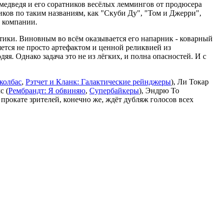
медведя и его соратников весёлых леммингов от продюсера
ков по таким названиям, как "Скуби Ду", "Том и Джерри",
 компании.
ктики. Виновным во всём оказывается его напарник - коварный
ется не просто артефактом и ценной реликвией из
. Однако задача это не из лёгких, и полна опасностей. И с
колбас
,
Рэтчет и Кланк: Галактические рейнджеры
), Ли Токар
с (
Рембрандт: Я обвиняю
,
Супербайкеры
), Эндрю То
 прокате зрителей, конечно же, ждёт дубляж голосов всех