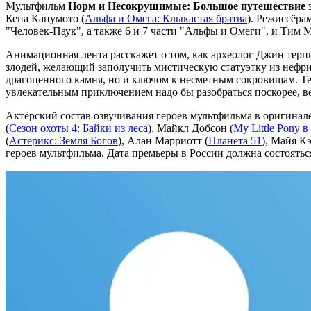
Мультфильм
Норм и Несокрушимые: Большое путешествие
э
Кена Кацумото (
Альфа и Омега: Клыкастая братва
). Режиссёра
"Человек-Паук", а также 6 и 7 части "Альфы и Омеги", и Ти
Анимационная лента расскажет о том, как археолог Джин терп
злодей, желающий заполучить мистическую статуэтку из нефрит
драгоценного камня, но и ключом к несметным сокровищам. Теп
увлекательным приключением надо бы разобраться поскорее, ве
Актёрский состав озвучивания героев мультфильма в оригинале 
(
Сезон охоты 4: Байки из леса
), Майкл Добсон (
My Little Pony в
(
Астерикс: Земля Богов
), Алан Марриотт (
Планета 51
), Майя Кэ
героев мультфильма. Дата премьеры в России должна состоятьс