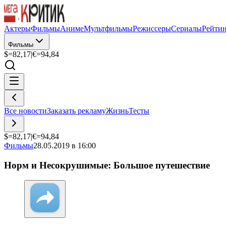
Актеры
Фильмы
Аниме
Мультфильмы
Режиссеры
Сериалы
Рейти
Фильмы
$=
82,17
|
€=
94,84
Все новости
Заказать рекламу
Жизнь
Тесты
$=
82,17
|
€=
94,84
Фильмы
28.05.2019 в 16:00
Норм и Несокрушимые: Большое путешествие