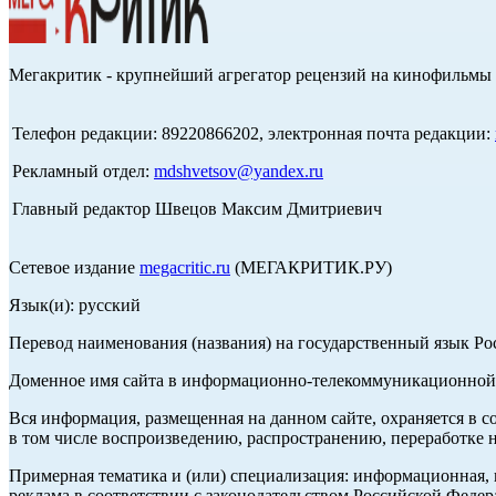
Мегакритик - крупнейший агрегатор рецензий на кинофильмы 
Телефон редакции: 89220866202, электронная почта редакции:
Рекламный отдел:
mdshvetsov@yandex.ru
Главный редактор Швецов Максим Дмитриевич
Сетевое издание
megacritic.ru
(МЕГАКРИТИК.РУ)
Язык(и): русский
Перевод наименования (названия) на государственный язык Р
Доменное имя сайта в информационно-телекоммуникационной с
Вся информация, размещенная на данном сайте, охраняется в с
в том числе воспроизведению, распространению, переработке н
Примерная тематика и (или) специализация: информационная, и
реклама в соответствии с законодательством Российской Федер