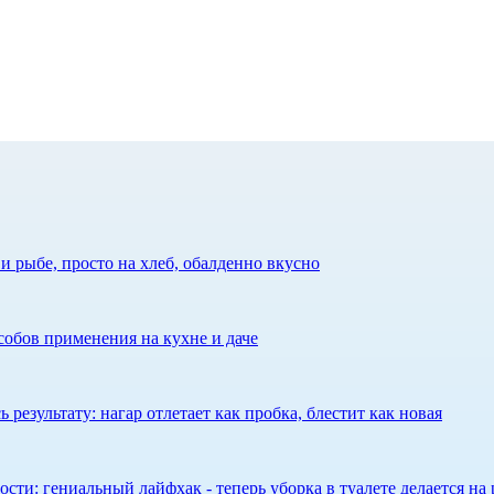
 рыбе, просто на хлеб, обалденно вкусно
собов применения на кухне и даче
результату: нагар отлетает как пробка, блестит как новая
сти: гениальный лайфхак - теперь уборка в туалете делается на 