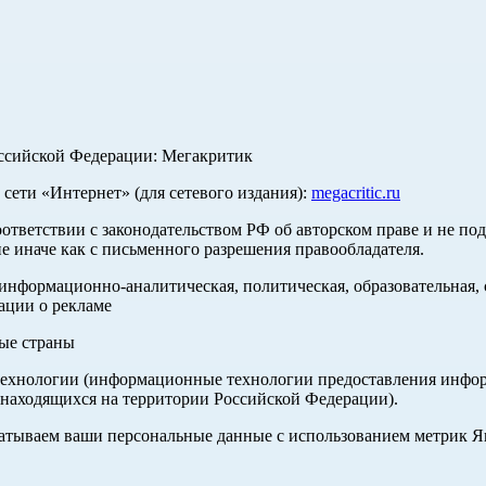
оссийской Федерации: Мегакритик
ети «Интернет» (для сетевого издания):
megacritic.ru
оответствии с законодательством РФ об авторском праве и не по
е иначе как с письменного разрешения правообладателя.
нформационно-аналитическая, политическая, образовательная, с
ации о рекламе
ные страны
хнологии (информационные технологии предоставления информа
 находящихся на территории Российской Федерации).
абатываем ваши персональные данные с использованием метрик 