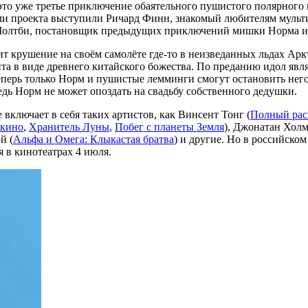
то уже третье приключение обаятельного пушистого полярного 
ми проекта выступили Ричард Финн, знакомый любителям мульти
м Молтби, постановщик предыдущих приключений мишки Норма и
ит крушение на своём самолёте где-то в неизведанных льдах Ар
а в виде древнего китайского божества. По преданию идол явля
ерь только Норм и пушистые лемминги смогут остановить негодяя
дь Норм не может опоздать на свадьбу собственного дедушки.
включает в себя таких артистов, как Винсент Тонг (
Полный рас
 кино
,
Хранитель Луны
,
Побег с планеты Земля
), Джонатан Холм
й (
Альфа и Омега: Клыкастая братва
) и другие. Но в российском
я в кинотеатрах 4 июля.