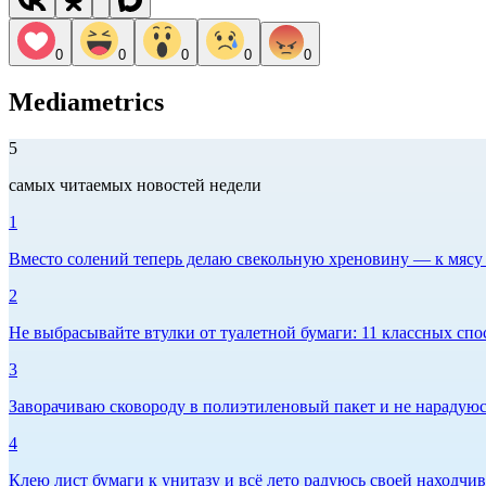
0
0
0
0
0
Mediametrics
5
самых читаемых новостей недели
1
Вместо солений теперь делаю свекольную хреновину — к мясу и
2
Не выбрасывайте втулки от туалетной бумаги: 11 классных спо
3
Заворачиваю сковороду в полиэтиленовый пакет и не нарадуюсь 
4
Клею лист бумаги к унитазу и всё лето радуюсь своей находчиво