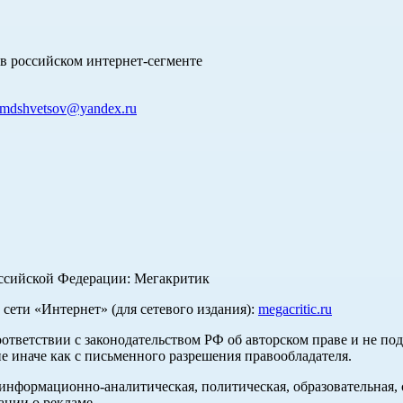
в российском интернет-сегменте
mdshvetsov@yandex.ru
оссийской Федерации: Мегакритик
ети «Интернет» (для сетевого издания):
megacritic.ru
оответствии с законодательством РФ об авторском праве и не по
е иначе как с письменного разрешения правообладателя.
нформационно-аналитическая, политическая, образовательная, с
ации о рекламе