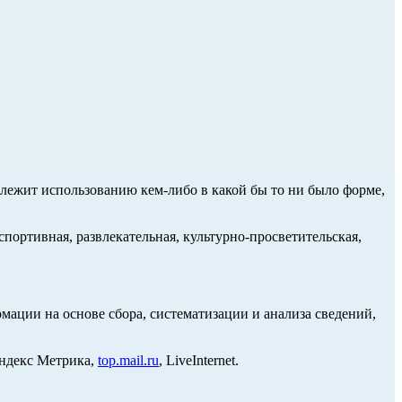
длежит использованию кем-либо в какой бы то ни было форме,
портивная, развлекательная, культурно-просветительская,
ции на основе сбора, систематизации и анализа сведений,
Яндекс Метрика,
top.mail.ru
, LiveInternet.