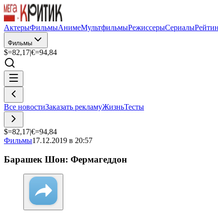
Актеры
Фильмы
Аниме
Мультфильмы
Режиссеры
Сериалы
Рейти
Фильмы
$=
82,17
|
€=
94,84
Все новости
Заказать рекламу
Жизнь
Тесты
$=
82,17
|
€=
94,84
Фильмы
17.12.2019 в 20:57
Барашек Шон: Фермагеддон