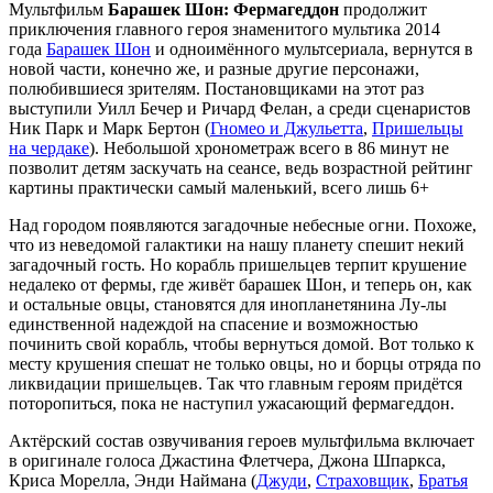
Мультфильм
Барашек Шон: Фермагеддон
продолжит
приключения главного героя знаменитого мультика 2014
года
Барашек Шон
и одноимённого мультсериала, вернутся в
новой части, конечно же, и разные другие персонажи,
полюбившиеся зрителям. Постановщиками на этот раз
выступили Уилл Бечер и Ричард Фелан, а среди сценаристов
Ник Парк и Марк Бертон (
Гномео и Джульетта
,
Пришельцы
на чердаке
). Небольшой хронометраж всего в 86 минут не
позволит детям заскучать на сеансе, ведь возрастной рейтинг
картины практически самый маленький, всего лишь 6+
Над городом появляются загадочные небесные огни. Похоже,
что из неведомой галактики на нашу планету спешит некий
загадочный гость. Но корабль пришельцев терпит крушение
недалеко от фермы, где живёт барашек Шон, и теперь он, как
и остальные овцы, становятся для инопланетянина Лу-лы
единственной надеждой на спасение и возможностью
починить свой корабль, чтобы вернуться домой. Вот только к
месту крушения спешат не только овцы, но и борцы отряда по
ликвидации пришельцев. Так что главным героям придётся
поторопиться, пока не наступил ужасающий фермагеддон.
Актёрский состав озвучивания героев мультфильма включает
в оригинале голоса Джастина Флетчера, Джона Шпаркса,
Криса Морелла, Энди Наймана (
Джуди
,
Страховщик
,
Братья