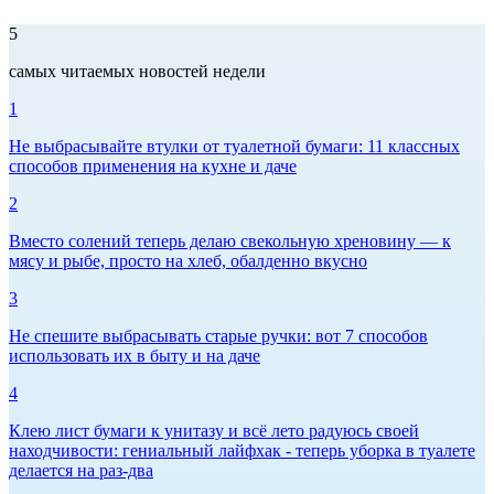
5
самых читаемых новостей недели
1
Не выбрасывайте втулки от туалетной бумаги: 11 классных
способов применения на кухне и даче
2
Вместо солений теперь делаю свекольную хреновину — к
мясу и рыбе, просто на хлеб, обалденно вкусно
3
Не спешите выбрасывать старые ручки: вот 7 способов
использовать их в быту и на даче
4
Клею лист бумаги к унитазу и всё лето радуюсь своей
находчивости: гениальный лайфхак - теперь уборка в туалете
делается на раз-два