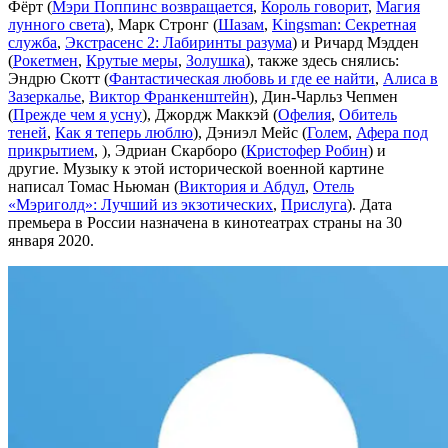
Фёрт (
Мэри Поппинс возвращается
,
Король говорит
,
Магия
лунного света
), Марк Стронг (
Шазам
,
Kingsman: Секретная
служба
,
Экстрасенс 2: Лабиринты разума
) и Ричард Мэдден
(
Рокетмен
,
Крутые меры
,
Золушка
), также здесь снялись:
Эндрю Скотт (
Фантастическая любовь и где ее найти
,
Алиса в
Зазеркалье
,
Виктор Франкенштейн
), Дин-Чарльз Чепмен
(
Прежде чем я усну
), Джордж Маккэй (
Офелия
,
Обитель
теней
,
Как я теперь люблю
), Дэниэл Мейс (
Голем
,
Афера под
прикрытием
, ), Эдриан Скарборо (
Кристофер Робин
) и
другие. Музыку к этой исторической военной картине
написал Томас Ньюман (
Виктория и Абдул
,
Отель
«Мэриголд»: Лучший из экзотических
,
Прислуга
). Дата
премьера в России назначена в кинотеатрах страны на 30
января 2020.