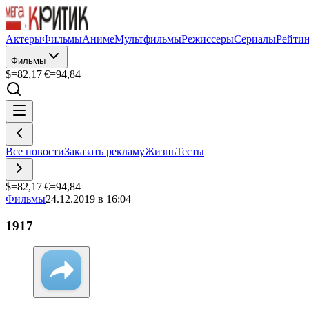
Актеры
Фильмы
Аниме
Мультфильмы
Режиссеры
Сериалы
Рейти
Фильмы
$=
82,17
|
€=
94,84
Все новости
Заказать рекламу
Жизнь
Тесты
$=
82,17
|
€=
94,84
Фильмы
24.12.2019 в 16:04
1917