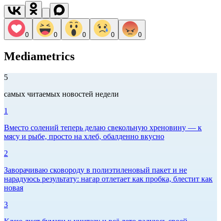
0
0
0
0
0
Mediametrics
5
самых читаемых новостей недели
1
Вместо солений теперь делаю свекольную хреновину — к
мясу и рыбе, просто на хлеб, обалденно вкусно
2
Заворачиваю сковороду в полиэтиленовый пакет и не
нарадуюсь результату: нагар отлетает как пробка, блестит как
новая
3