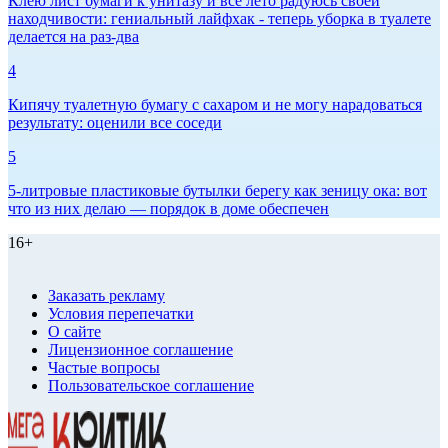
Клею лист бумаги к унитазу и всё лето радуюсь своей
находчивости: гениальный лайфхак - теперь уборка в туалете
делается на раз-два
4
Кипячу туалетную бумагу с сахаром и не могу нарадоваться
результату: оценили все соседи
5
5-литровые пластиковые бутылки берегу как зеницу ока: вот
что из них делаю — порядок в доме обеспечен
16+
Заказать рекламу
Условия перепечатки
О сайте
Лицензионное соглашение
Частые вопросы
Пользовательское соглашение