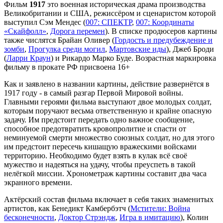
Фильм
1917
это военная историческая драма производства
Великобритании и США, режиссёром и сценаристом которой
выступил Сэм Мендес (
007: СПЕКТР
,
007: Координаты
«Скайфолл»
,
Дорога перемен
). В списке продюсеров картины
также числятся Брайан Оливер (
Гордость и предубеждение и
зомби
,
Прогулка среди могил
,
Мартовские иды
), Джеб Броди
(
Ларри Краун
) и Рикардо Марко Буде. Возрастная маркировка
фильму в прокате РФ присвоена 16+
Как и заявлено в названии картины, действие развернётся в
1917 году - в самый разгар Первой Мировой войны.
Главными героями фильма выступают двое молодых солдат,
которым поручают весьма ответственную и крайне опасную
задачу. Им предстоит передать одно важное сообщение,
способное предотвратить кровопролитие и спасти от
неминуемой смерти множество союзных солдат, но для этого
им предстоит пересечь кишащую вражескими войсками
территорию. Необходимо будет взять в кулак всё своё
мужество и надеяться на удачу, чтобы преуспеть в такой
нелёгкой миссии. Хронометраж картины составит два часа
экранного времени.
Актёрский состав фильма включает в себя таких знаменитых
артистов, как Бенедикт Камбербэтч (
Мстители: Война
бесконечности
,
Доктор Стрэндж
,
Игра в имитацию
), Колин