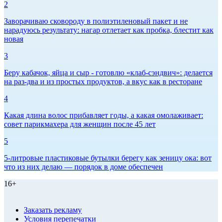
2
Заворачиваю сковороду в полиэтиленовый пакет и не
нарадуюсь результату: нагар отлетает как пробка, блестит как
новая
3
Беру кабачок, яйца и сыр - готовлю «клаб-сэндвич»: делается
на раз-два и из простых продуктов, а вкус как в ресторане
4
Какая длина волос прибавляет годы, а какая омолаживает:
совет парикмахера для женщин после 45 лет
5
5-литровые пластиковые бутылки берегу как зеницу ока: вот
что из них делаю — порядок в доме обеспечен
16+
Заказать рекламу
Условия перепечатки