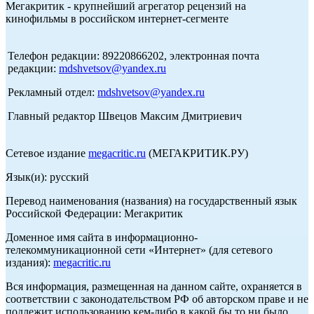
Мегакритик - крупнейший агрегатор рецензий на
кинофильмы в российском интернет-сегменте
Телефон редакции: 89220866202, электронная почта
редакции:
mdshvetsov@yandex.ru
Рекламный отдел:
mdshvetsov@yandex.ru
Главный редактор Швецов Максим Дмитриевич
Сетевое издание
megacritic.ru
(МЕГАКРИТИК.РУ)
Язык(и): русский
Перевод наименования (названия) на государственный язык
Российской Федерации: Мегакритик
Доменное имя сайта в информационно-
телекоммуникационной сети «Интернет» (для сетевого
издания):
megacritic.ru
Вся информация, размещенная на данном сайте, охраняется в
соответствии с законодательством РФ об авторском праве и не
подлежит использованию кем-либо в какой бы то ни было