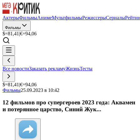
Актеры
Фильмы
Аниме
Мультфильмы
Режиссеры
Сериалы
Рейти
Фильмы
$=
81,41
|
€=
94,06
Все новости
Заказать рекламу
Жизнь
Тесты
$=
81,41
|
€=
94,06
Фильмы
25.09.2023 в 10:42
12 фильмов про супергероев 2023 года: Аквамен
и потерянное царство, Синий Жук...