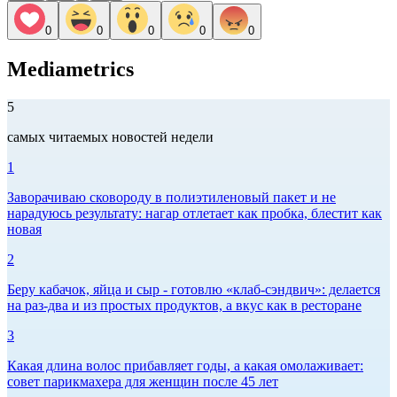
0
0
0
0
0
Mediametrics
5
самых читаемых новостей недели
1
Заворачиваю сковороду в полиэтиленовый пакет и не
нарадуюсь результату: нагар отлетает как пробка, блестит как
новая
2
Беру кабачок, яйца и сыр - готовлю «клаб-сэндвич»: делается
на раз-два и из простых продуктов, а вкус как в ресторане
3
Какая длина волос прибавляет годы, а какая омолаживает:
совет парикмахера для женщин после 45 лет