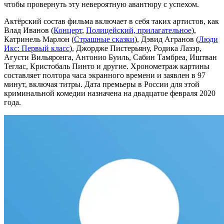
чтобы провернуть эту невероятную авантюру с успехом.
Актёрский состав фильма включает в себя таких артистов, как
Влад Иванов (
Концерт
,
Полицейский, прилагательное
),
Катринель Марлон (
Страшные сказки
), Дэвид Агранов (
Люди
Икс: Первый класс
), Джордже Пистерьяну, Родика Лазэр,
Агусти Вильяронга, Антонио Буиль, Сабин Тамбреа, Иштван
Теглас, Кристобаль Пинто и другие. Хронометраж картины
составляет полтора часа экранного времени и заявлен в 97
минут, включая титры. Дата премьеры в России для этой
криминальной комедии назначена на двадцатое февраля 2020
года.