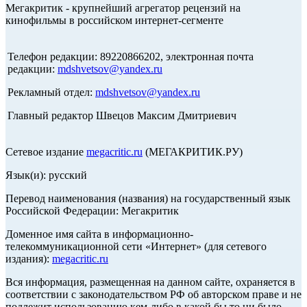
Мегакритик - крупнейший агрегатор рецензий на
кинофильмы в российском интернет-сегменте
Телефон редакции: 89220866202, электронная почта
редакции:
mdshvetsov@yandex.ru
Рекламный отдел:
mdshvetsov@yandex.ru
Главный редактор Швецов Максим Дмитриевич
Сетевое издание
megacritic.ru
(МЕГАКРИТИК.РУ)
Язык(и): русский
Перевод наименования (названия) на государственный язык
Российской Федерации: Мегакритик
Доменное имя сайта в информационно-
телекоммуникационной сети «Интернет» (для сетевого
издания):
megacritic.ru
Вся информация, размещенная на данном сайте, охраняется в
соответствии с законодательством РФ об авторском праве и не
подлежит использованию кем-либо в какой бы то ни было