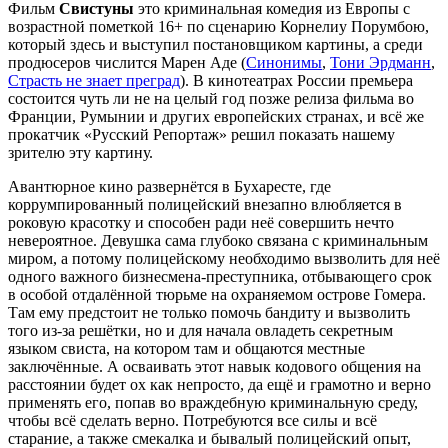
Фильм
Свистуны
это криминальная комедия из Европы с
возрастной пометкой 16+ по сценарию Корнелиу Порумбою,
который здесь и выступил постановщиком картины, а среди
продюсеров числится Марен Аде (
Синонимы
,
Тони Эрдманн
,
Страсть не знает преград
). В кинотеатрах России премьера
состоится чуть ли не на целый год позже релиза фильма во
Франции, Румынии и других европейских странах, и всё же
прокатчик «Русский Репортаж» решил показать нашему
зрителю эту картину.
Авантюрное кино развернётся в Бухаресте, где
коррумпированный полицейский внезапно влюбляется в
роковую красотку и способен ради неё совершить нечто
невероятное. Девушка сама глубоко связана с криминальным
миром, а потому полицейскому необходимо вызволить для неё
одного важного бизнесмена-преступника, отбывающего срок
в особой отдалённой тюрьме на охраняемом острове Гомера.
Там ему предстоит не только помочь бандиту и вызволить
того из-за решётки, но и для начала овладеть секретным
языком свиста, на котором там и общаются местные
заключённые. А осваивать этот навык кодового общения на
расстоянии будет ох как непросто, да ещё и грамотно и верно
применять его, попав во враждебную криминальную среду,
чтобы всё сделать верно. Потребуются все силы и всё
старание, а также смекалка и бывалый полицейский опыт,