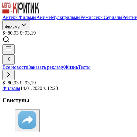
Актеры
Фильмы
Аниме
Мультфильмы
Режиссеры
Сериалы
Рейти
Фильмы
$=
80,93
|
€=
93,19
Все новости
Заказать рекламу
Жизнь
Тесты
$=
80,93
|
€=
93,19
Фильмы
14.01.2020 в 12:23
Свистуны