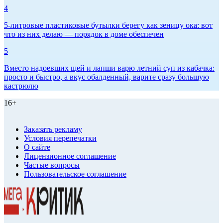
4
5-литровые пластиковые бутылки берегу как зеницу ока: вот
что из них делаю — порядок в доме обеспечен
5
Вместо надоевших щей и лапши варю летний суп из кабачка:
просто и быстро, а вкус обалденный, варите сразу большую
кастрюлю
16+
Заказать рекламу
Условия перепечатки
О сайте
Лицензионное соглашение
Частые вопросы
Пользовательское соглашение