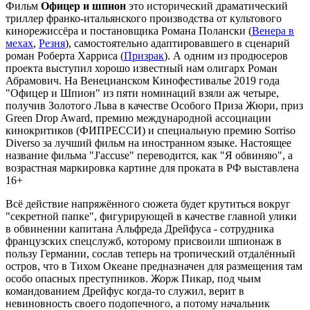
Фильм
Офицер и шпион
это исторический драматический
триллер франко-итальянского производства от культового
кинорежиссёра и постановщика Романа Полански (
Венера в
мехах
,
Резня
), самостоятельно адаптировавшего в сценарий
роман Роберта Харриса (
Призрак
). А одним из продюсеров
проекта выступил хорошо известный нам олигарх Роман
Абрамович. На Венецианском Кинофестивалье 2019 года
"Офицер и Шпион" из пяти номинаций взяли аж четыре,
получив Золотого Льва в качестве Особого Приза Жюри, приз
Green Drop Award, премию международной ассоциации
кинокритиков (ФИПРЕССИ) и специальную премию Sorriso
Diverso за лучший фильм на иностранном языке. Настоящее
название фильма "J'accuse" переводится, как "Я обвиняю", а
возрастная маркировка картине для проката в РФ выставлена
16+
Всё действие напряжённого сюжета будет крутиться вокруг
"секретной папке", фигурирующей в качестве главной улики
в обвинении капитана Альфреда Дрейфуса - сотрудника
французских спецслужб, которому присвоили шпионаж в
пользу Германии, сослав теперь на тропический отдалённый
остров, что в Тихом Океане предназначен для размещения там
особо опасных преступников. Жорж Пикар, под чьим
командованием Дрейфус когда-то служил, верит в
невиновность своего подопечного, а потому начальник