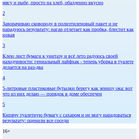
мясу и рыбе, просто на хлеб, обалденно вкусно
2
Заворачиваю сковороду в полиэтиленовый пакет и не
нарадуюсь результату: нагар отлетает как пробка, блестит как
новая
3
Клею лист бумаги к унитазу и всё лето радуюсь своей
находчивости: гениальный лайфхак - теперь уборка в туалете
делается на раз-два
4
5-литровые пластиковые бутылки берегу как зеницу ока: вот
что из них делаю — порядок в доме обеспечен
5
Кипячу туалетную бумагу с сахаром и не могу нарадоваться
результату: оценили все соседи
16+