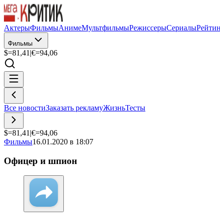
Актеры
Фильмы
Аниме
Мультфильмы
Режиссеры
Сериалы
Рейти
Фильмы
$=
81,41
|
€=
94,06
Все новости
Заказать рекламу
Жизнь
Тесты
$=
81,41
|
€=
94,06
Фильмы
16.01.2020 в 18:07
Офицер и шпион