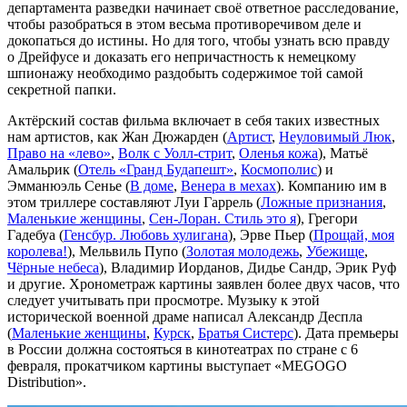
департамента разведки начинает своё ответное расследование,
чтобы разобраться в этом весьма противоречивом деле и
докопаться до истины. Но для того, чтобы узнать всю правду
о Дрейфусе и доказать его непричастность к немецкому
шпионажу необходимо раздобыть содержимое той самой
секретной папки.
Актёрский состав фильма включает в себя таких известных
нам артистов, как Жан Дюжарден (
Артист
,
Неуловимый Люк
,
Право на «лево»
,
Волк с Уолл-стрит
,
Оленья кожа
), Матьё
Амальрик (
Отель «Гранд Будапешт»
,
Космополис
) и
Эмманюэль Сенье (
В доме
,
Венера в мехах
). Компанию им в
этом триллере составляют Луи Гаррель (
Ложные признания
,
Маленькие женщины
,
Сен-Лоран. Стиль это я
), Грегори
Гадебуа (
Генсбур. Любовь хулигана
), Эрве Пьер (
Прощай, моя
королева!
), Мельвиль Пупо (
Золотая молодежь
,
Убежище
,
Чёрные небеса
), Владимир Иорданов, Дидье Сандр, Эрик Руф
и другие. Хронометраж картины заявлен более двух часов, что
следует учитывать при просмотре. Музыку к этой
исторической военной драме написал Александр Деспла
(
Маленькие женщины
,
Курск
,
Братья Систерс
). Дата премьеры
в России должна состояться в кинотеатрах по стране с 6
февраля, прокатчиком картины выступает «MEGOGO
Distribution».