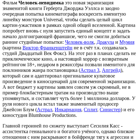
Фильм
Человек-невидимка
это новая экранизация
знаменитой книги Герберта Джорджа Уэллса и заодно
очередная попытка кинематографа воскресить именитую
линейку монстров Universal, чтобы сделать целый цикл
картин-ужастиков в рамках одной общей вселенной. Картина
попробует вновь с нуля запустить единый концепт и задать
начало долгоиграющей франшизе, чего не смогли добиться
ранние студийные попытки:
Человек-волк
,
Дракула
и
Мумия
(картина
Виктор Франкенштейн
не в счёт т.к. создавалась
студий Двадцатый Век Фокс). На этот раз в планах сделать не
приключенческое кино, а настоящий хоррор с возвратным
рейтингом 18+, недаром в режиссёры позвали именитого для
поклонников жанра постановщика (
Астрал 3
,
Апгрейд
),
который сам и адаптировал оригинальное культовое
произведение в киносценарий для современной экранизации.
А вот бюджет у картины заявлен совсем уж скромный, не в
пример блокбастерным тратам на производство выше
упомянутых, и составляет чуть более 1 миллиона долларов. У
руля нового цикла встал также знаменитый продюсер
Джейсон Блум (
Астрал
,
Инкарнация
,
Сплит
,
Синистер
) и его
киностудия Blumhouse Productions.
Главной героиней по сюжету выступает Сесилия Касс -
ассистентка гениального и богатого учёного, однако близкие
отношения с ним раскрывают в бойфренде тягу к агрессии и