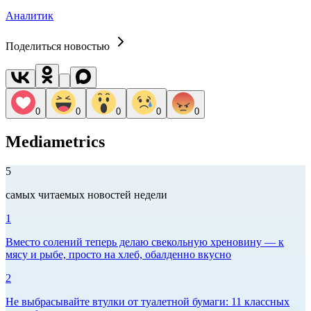
Аналитик
Поделиться новостью
0
0
0
0
0
Mediametrics
5
самых читаемых новостей недели
1
Вместо солений теперь делаю свекольную хреновину — к
мясу и рыбе, просто на хлеб, обалденно вкусно
2
Не выбрасывайте втулки от туалетной бумаги: 11 классных