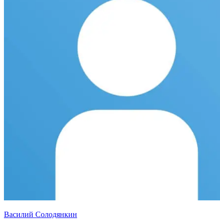
Василий Солодянкин