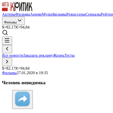
Актеры
Фильмы
Аниме
Мультфильмы
Режиссеры
Сериалы
Рейти
Фильмы
$=
82,17
|
€=
94,84
Все новости
Заказать рекламу
Жизнь
Тесты
$=
82,17
|
€=
94,84
Фильмы
27.01.2020 в 19:35
Человек-невидимка