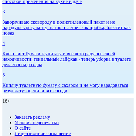
способов применения на кухне и даче
3
Заворачиваю сковороду в полиэтиленовый пакет и не
нарадуюсь результату: нагар отлетает как пробка, блестит как
новая
4
Клею лист бумаги к унитазу и всё лето радуюсь своей
находчивости: гениальный лайфхак - теперь уборка в туалете
делается на раз-два
5
Кипячу туалетную бумагу с сахаром и не могу нарадоваться
результату: оценили все соседи
16+
Заказать рекламу
Условия перепечатки
О сайте
Лицензионное соглашение