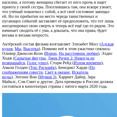
насилии, а потому женщина сбегает от него прочь и ищет
приюта у своей сестры. Поселившись там, она вскоре узнает,
что учёный покончил с собой, а всё своё состояние завещал
ей. Но по прибытии на место череда таинственных и
пугающих событий заставляет её предположить, что тот лишь
инсценировал свою смерть и теперь всё ещё где-то рядом. Это
начинает сводить её с ума, а доказать, что она права, будет
весьма и весьма непросто.
Актёрский состав фильма возглавляет Элизабет Мосс (
Адская
кухня
,
Мы
,
Высотка
). Помимо неё в этом ужастике снялись:
Оливер Джексон-Коэн (
Ворон
,
На расстоянии любви
), Элдис
Ходж (
Скрытые фигуры
,
Джек Ричер 2: Никогда не
возвращайся
,
Голос улиц
), Сторм Рейд (
Излом времени
),
Амали Голден (
Тор: Рагнарёк
), Бенедикт Харди (
По
соображениям совести
,
Свет в океане
,
Искатель
воды
), Энтони Вон (
Мумия 3
), Харриет Дайер, Зара
Майклс, Сэм Смит и другие. Дата премьеры в России должна
состояться в кинотеатрах страны с пятого марта 2020 года.