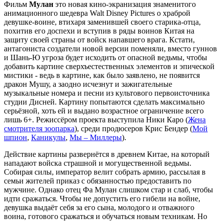
Фильм
Мулан
это новая кино-экранизация знаменитого
анимационного шедевра Walt Disney Pictures о храброй
девушке-воине, втихаря заменившей своего старика-отца,
похитив его доспехи и вступив в ряды воинов Китая на
защиту своей страны от войск напавшего врага. Кстати,
антагониста создатели новой версии поменяли, вместо гуннов
и Шань-Ю угроза будет исходить от опасной ведьмы, чтобы
добавить картине сверхъестественных элементов и эпической
мистики - ведь в картине, как было заявлено, не появится
дракон Мушу, а заодно исчезнут и зажигательные
музыкальные номера и песни из культового первоисточника
студии Дисней. Картину попытаются сделать максимально
серьёзной, хоть ей и выдано возрастное ограничение всего
лишь 6+. Режиссёром проекта выступила Ники Каро (
Жена
смотрителя зоопарка
), среди продюсеров Крис Бендер (
Мой
шпион
,
Каникулы
,
Мы – Миллеры
).
Действие картины развернётся в древнем Китае, на который
нападают войска страшной и могущественной ведьмы.
Собирая силы, император велит собрать армию, рассылая в
семьи жителей приказ с обязанностью предоставить по
мужчине. Однако отец Фа Мулан слишком стар и слаб, чтобы
идти сражаться. Чтобы не допустить его гибели на войне,
девушка выдаёт себя за его сына, молодого и отважного
воина, готового сражаться и обучаться новым техникам. Но