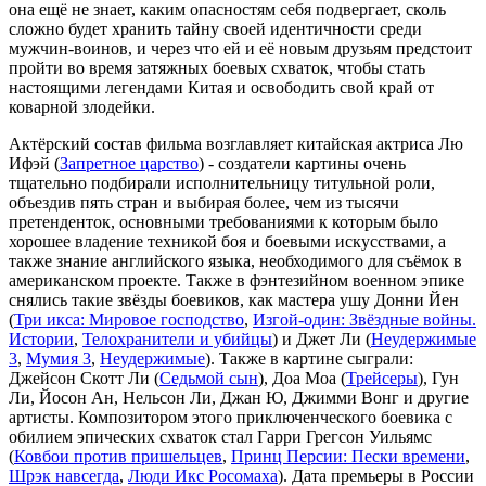
она ещё не знает, каким опасностям себя подвергает, сколь
сложно будет хранить тайну своей идентичности среди
мужчин-воинов, и через что ей и её новым друзьям предстоит
пройти во время затяжных боевых схваток, чтобы стать
настоящими легендами Китая и освободить свой край от
коварной злодейки.
Актёрский состав фильма возглавляет китайская актриса Лю
Ифэй (
Запретное царство
) - создатели картины очень
тщательно подбирали исполнительницу титульной роли,
объездив пять стран и выбирая более, чем из тысячи
претенденток, основными требованиями к которым было
хорошее владение техникой боя и боевыми искусствами, а
также знание английского языка, необходимого для съёмок в
американском проекте. Также в фэнтезийном военном эпике
снялись такие звёзды боевиков, как мастера ушу Донни Йен
(
Три икса: Мировое господство
,
Изгой-один: Звёздные войны.
Истории
,
Телохранители и убийцы
) и Джет Ли (
Неудержимые
3
,
Мумия 3
,
Неудержимые
). Также в картине сыграли:
Джейсон Скотт Ли (
Седьмой сын
), Доа Моа (
Трейсеры
), Гун
Ли, Йосон Ан, Нельсон Ли, Джан Ю, Джимми Вонг и другие
артисты. Композитором этого приключенческого боевика с
обилием эпических схваток стал Гарри Грегсон Уильямс
(
Ковбои против пришельцев
,
Принц Персии: Пески времени
,
Шрэк навсегда
,
Люди Икс Росомаха
). Дата премьеры в России