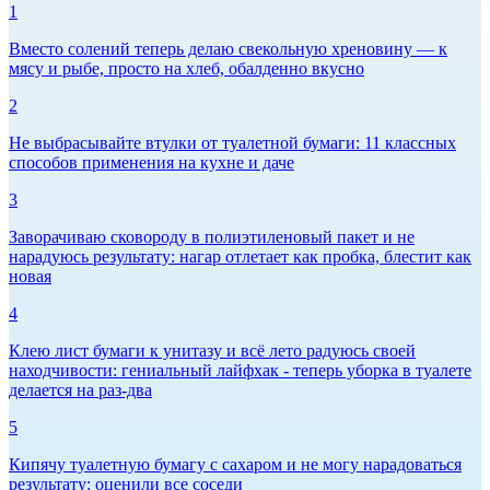
1
Вместо солений теперь делаю свекольную хреновину — к
мясу и рыбе, просто на хлеб, обалденно вкусно
2
Не выбрасывайте втулки от туалетной бумаги: 11 классных
способов применения на кухне и даче
3
Заворачиваю сковороду в полиэтиленовый пакет и не
нарадуюсь результату: нагар отлетает как пробка, блестит как
новая
4
Клею лист бумаги к унитазу и всё лето радуюсь своей
находчивости: гениальный лайфхак - теперь уборка в туалете
делается на раз-два
5
Кипячу туалетную бумагу с сахаром и не могу нарадоваться
результату: оценили все соседи