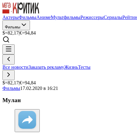
Актеры
Фильмы
Аниме
Мультфильмы
Режиссеры
Сериалы
Рейти
Фильмы
$=
82,17
|
€=
94,84
Все новости
Заказать рекламу
Жизнь
Тесты
$=
82,17
|
€=
94,84
Фильмы
17.02.2020 в 16:21
Мулан