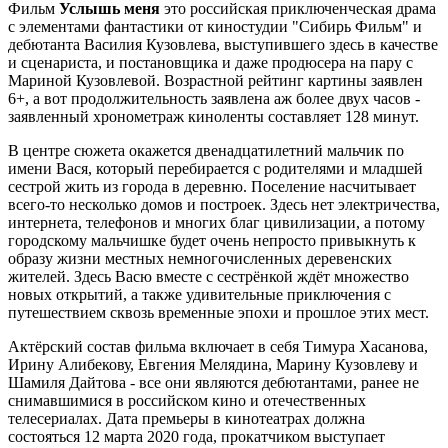
Фильм
Услышь меня
это российская приключенческая драма
с элементами фантастики от киностудии "Сибирь Фильм" и
дебютанта Василия Кузовлева, выступившего здесь в качестве
и сценариста, и постановщика и даже продюсера на пару с
Мариной Кузовлевой. Возрастной рейтинг картины заявлен
6+, а вот продолжительность заявлена аж более двух часов -
заявленный хронометраж киноленты составляет 128 минут.
В центре сюжета окажется двенадцатилетний мальчик по
имени Вася, который перебирается с родителями и младшей
сестрой жить из города в деревню. Поселение насчитывает
всего-то несколько домов и построек. Здесь нет электричества,
интернета, телефонов и многих благ цивилизации, а потому
городскому мальчишке будет очень непросто привыкнуть к
образу жизни местных немногочисленных деревенских
жителей. Здесь Васю вместе с сестрёнкой ждёт множество
новых открытий, а также удивительные приключения с
путешествием сквозь временные эпохи и прошлое этих мест.
Актёрский состав фильма включает в себя Тимура Хасанова,
Ирину Алибекову, Евгения Мелядина, Марину Кузовлеву и
Шамиля Дайтова - все они являются дебютантами, ранее не
снимавшимися в российском кино и отечественных
телесериалах. Дата премьеры в кинотеатрах должна
состояться 12 марта 2020 года, прокатчиком выступает