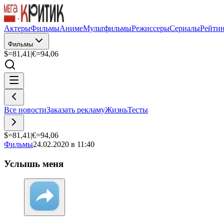
Актеры
Фильмы
Аниме
Мультфильмы
Режиссеры
Сериалы
Рейти
Фильмы
$=
81,41
|
€=
94,06
Все новости
Заказать рекламу
Жизнь
Тесты
$=
81,41
|
€=
94,06
Фильмы
24.02.2020 в 11:40
Услышь меня