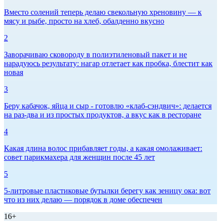
Вместо солений теперь делаю свекольную хреновину — к
мясу и рыбе, просто на хлеб, обалденно вкусно
2
Заворачиваю сковороду в полиэтиленовый пакет и не
нарадуюсь результату: нагар отлетает как пробка, блестит как
новая
3
Беру кабачок, яйца и сыр - готовлю «клаб-сэндвич»: делается
на раз-два и из простых продуктов, а вкус как в ресторане
4
Какая длина волос прибавляет годы, а какая омолаживает:
совет парикмахера для женщин после 45 лет
5
5-литровые пластиковые бутылки берегу как зеницу ока: вот
что из них делаю — порядок в доме обеспечен
16+