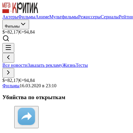
Актеры
Фильмы
Аниме
Мультфильмы
Режиссеры
Сериалы
Рейти
Фильмы
$=
82,17
|
€=
94,84
Все новости
Заказать рекламу
Жизнь
Тесты
$=
82,17
|
€=
94,84
Фильмы
16.03.2020 в 23:10
Убийства по открыткам