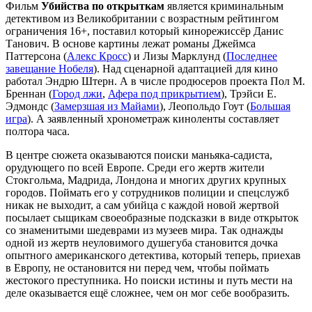
Фильм
Убийства по открыткам
является криминальным
детективом из Великобритании с возрастным рейтингом
ограничения 16+, поставил который кинорежиссёр Данис
Танович. В основе картины лежат романы Джеймса
Паттерсона (
Алекс Кросс
) и Лизы Марклунд (
Последнее
завещание Нобеля
). Над сценарной адаптацией для кино
работал Эндрю Штерн. А в числе продюсеров проекта Пол М.
Бреннан (
Город лжи
,
Афера под прикрытием
), Трэйси Е.
Эдмондс (
Замерзшая из Майами
), Леопольдо Гоут (
Большая
игра
). А заявленный хронометраж киноленты составляет
полтора часа.
В центре сюжета оказываются поиски маньяка-садиста,
орудующего по всей Европе. Среди его жертв жители
Стокгольма, Мадрида, Лондона и многих других крупных
городов. Поймать его у сотрудников полиции и спецслужб
никак не выходит, а сам убийца с каждой новой жертвой
посылает сыщикам своеобразные подсказки в виде открыток
со знаменитыми шедеврами из музеев мира. Так однажды
одной из жертв неуловимого душегуба становится дочка
опытного американского детектива, который теперь, приехав
в Европу, не остановится ни перед чем, чтобы поймать
жестокого преступника. Но поиски истины и путь мести на
деле оказывается ещё сложнее, чем он мог себе вообразить.