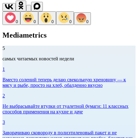
0
0
0
0
0
Mediametrics
5
самых читаемых новостей недели
1
Вместо солений теперь делаю свекольную хреновину — к
мясу и рыбе, просто на хлеб, обалденно вкусно
2
Не выбрасывайте втулки от туалетной бумаги: 11 классных
способов применения на кухне и даче
3
Заворачиваю сковороду в полиэтиленовый пакет и не