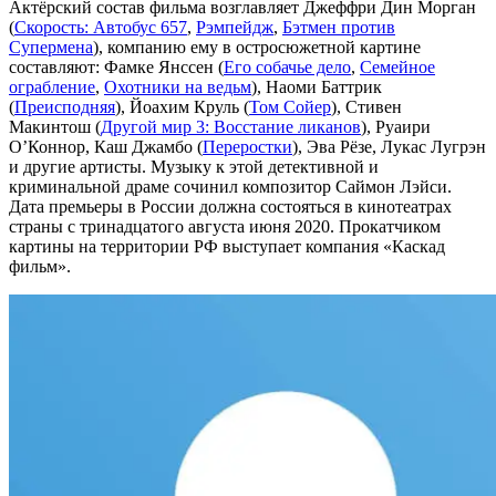
Актёрский состав фильма возглавляет Джеффри Дин Морган
(
Скорость: Автобус 657
,
Рэмпейдж
,
Бэтмен против
Супермена
), компанию ему в остросюжетной картине
составляют: Фамке Янссен (
Его собачье дело
,
Семейное
ограбление
,
Охотники на ведьм
), Наоми Баттрик
(
Преисподняя
), Йоахим Круль (
Том Сойер
), Стивен
Макинтош (
Другой мир 3: Восстание ликанов
), Руаири
О’Коннор, Каш Джамбо (
Переростки
), Эва Рёзе, Лукас Лугрэн
и другие артисты. Музыку к этой детективной и
криминальной драме сочинил композитор Саймон Лэйси.
Дата премьеры в России должна состояться в кинотеатрах
страны с тринадцатого августа июня 2020. Прокатчиком
картины на территории РФ выступает компания «Каскад
фильм».