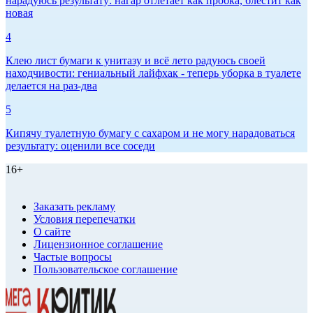
нарадуюсь результату: нагар отлетает как пробка, блестит как
новая
4
Клею лист бумаги к унитазу и всё лето радуюсь своей
находчивости: гениальный лайфхак - теперь уборка в туалете
делается на раз-два
5
Кипячу туалетную бумагу с сахаром и не могу нарадоваться
результату: оценили все соседи
16+
Заказать рекламу
Условия перепечатки
О сайте
Лицензионное соглашение
Частые вопросы
Пользовательское соглашение