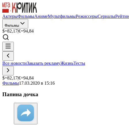
Актеры
Фильмы
Аниме
Мультфильмы
Режиссеры
Сериалы
Рейти
Фильмы
$=
82,17
|
€=
94,84
Все новости
Заказать рекламу
Жизнь
Тесты
$=
82,17
|
€=
94,84
Фильмы
17.03.2020 в 15:16
Папина дочка