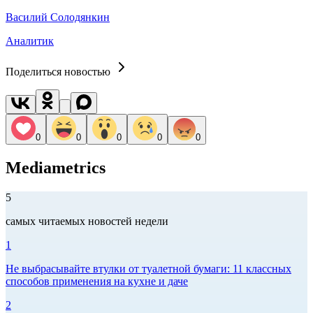
Василий Солодянкин
Аналитик
Поделиться новостью
0
0
0
0
0
Mediametrics
5
самых читаемых новостей недели
1
Не выбрасывайте втулки от туалетной бумаги: 11 классных
способов применения на кухне и даче
2