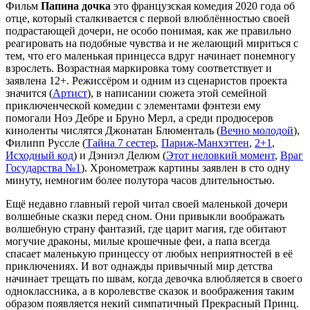
Фильм
Папина дочка
это французская комедия 2020 года об
отце, который сталкивается с первой влюблённостью своей
подрастающей дочери, не особо понимая, как же правильно
реагировать на подобные чувства и не желающий мириться с
тем, что его маленькая принцесса вдруг начинает понемногу
взрослеть. Возрастная маркировка тому соответствует и
заявлена 12+. Режиссёром и одним из сценаристов проекта
значится (
Артист
), в написании сюжета этой семейной
приключенческой комедии с элементами фэнтези ему
помогали Ноэ Дебре и Бруно Мерл, а среди продюсеров
киноленты числятся Джонатан Блюменталь (
Вечно молодой
),
Филипп Руссле (
Тайна 7 сестер
,
Париж-Манхэттен
,
2+1
,
Исходный код
) и Дэниэл Делюм (
Этот неловкий момент
,
Враг
Государства №1
). Хронометраж картины заявлен в сто одну
минуту, немногим более полутора часов длительностью.
Ещё недавно главный герой читал своей маленькой дочери
волшебные сказки перед сном. Они привыкли воображать
волшебную страну фантазий, где царит магия, где обитают
могучие драконы, милые крошечные феи, а папа всегда
спасает маленькую принцессу от любых неприятностей в её
приключениях. И вот однажды привычный мир детства
начинает трещать по швам, когда девочка влюбляется в своего
одноклассника, а в королевстве сказок и воображения таким
образом появляется некий симпатичный Прекрасный Принц.