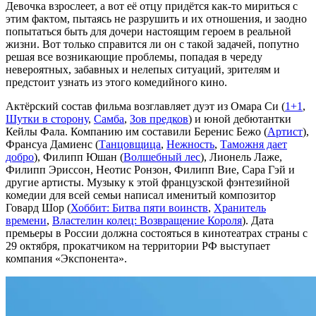
Девочка взрослеет, а вот её отцу придётся как-то мириться с
этим фактом, пытаясь не разрушить и их отношения, и заодно
попытаться быть для дочери настоящим героем в реальной
жизни. Вот только справится ли он с такой задачей, попутно
решая все возникающие проблемы, попадая в череду
невероятных, забавных и нелепых ситуаций, зрителям и
предстоит узнать из этого комедийного кино.
Актёрский состав фильма возглавляет дуэт из Омара Си (
1+1
,
Шутки в сторону
,
Самба
,
Зов предков
) и юной дебютантки
Кейлы Фала. Компанию им составили Беренис Бежо (
Артист
),
Франсуа Дамиенс (
Танцовщица
,
Нежность
,
Таможня дает
добро
), Филипп Юшан (
Волшебный лес
), Лионель Лаже,
Филипп Эриссон, Неотис Ронзон, Филипп Вие, Сара Гэй и
другие артисты. Музыку к этой французской фэнтезийной
комедии для всей семьи написал именитый композитор
Говард Шор (
Хоббит: Битва пяти воинств
,
Хранитель
времени
,
Властелин колец: Возвращение Короля
). Дата
премьеры в России должна состояться в кинотеатрах страны с
29 октября, прокатчиком на территории РФ выступает
компания «Экспонента».