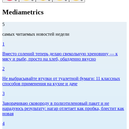
Mediametrics
5
самых читаемых новостей недели
1
Вместо солений теперь делаю свекольную хреновину — к
мясу и рыбе, просто на хлеб, обалденно вкусно
2
Не выбрасывайте втулки от туалетной бумаги: 11 классных
способов применения на кухне и даче
3
Заворачиваю сковороду в полиэтиленовый пакет и не
нарадуюсь результату: нагар отлетает как пробка, блестит как
новая
4