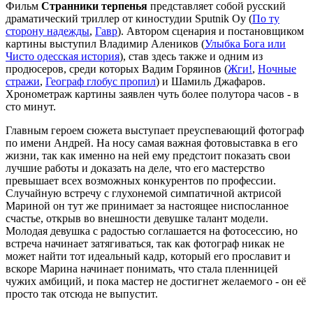
Фильм
Странники терпенья
представляет собой русский
драматический триллер от киностудии Sputnik Oy (
По ту
сторону надежды
,
Гавр
). Автором сценария и постановщиком
картины выступил Владимир Алеников (
Улыбка Бога или
Чисто одесская история
), став здесь также и одним из
продюсеров, среди которых Вадим Горяинов (
Жги!
,
Ночные
стражи
,
Географ глобус пропил
) и Шамиль Джафаров.
Хронометраж картины заявлен чуть более полутора часов - в
сто минут.
Главным героем сюжета выступает преуспевающий фотограф
по имени Андрей. На носу самая важная фотовыставка в его
жизни, так как именно на ней ему предстоит показать свои
лучшие работы и доказать на деле, что его мастерство
превышает всех возможных конкурентов по профессии.
Случайную встречу с глухонемой симпатичной актрисой
Мариной он тут же принимает за настоящее ниспосланное
счастье, открыв во внешности девушке талант модели.
Молодая девушка с радостью соглашается на фотосессию, но
встреча начинает затягиваться, так как фотограф никак не
может найти тот идеальный кадр, который его прославит и
вскоре Марина начинает понимать, что стала пленницей
чужих амбиций, и пока мастер не достигнет желаемого - он её
просто так отсюда не выпустит.