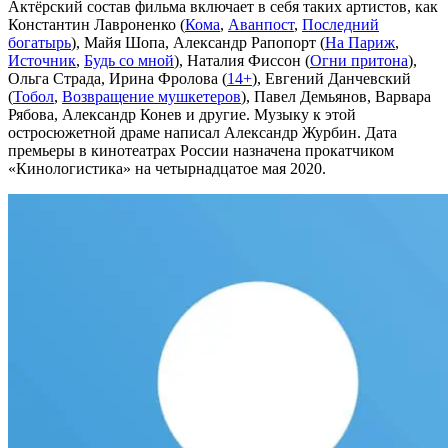
Актёрский состав фильма включает в себя таких артистов, как
Константин Лавроненко (
Кома
,
Аванпост
,
Последний
богатырь
), Майя Шопа, Александр Рапопорт (
На Париж
,
Источник
,
Будь со мной
), Наталия Фиссон (
Огни притона
),
Ольга Страда, Ирина Фролова (
14+
), Евгений Данчевский
(
Тобол
,
Возвращение мушкетеров
), Павел Демьянов, Варвара
Рябова, Александр Конев и другие. Музыку к этой
остросюжетной драме написал Александр Журбин. Дата
премьеры в кинотеатрах России назначена прокатчиком
«Кинологистика» на четырнадцатое мая 2020.