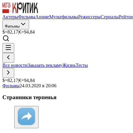
Актеры
Фильмы
Аниме
Мультфильмы
Режиссеры
Сериалы
Рейти
Фильмы
$=
82,17
|
€=
94,84
Все новости
Заказать рекламу
Жизнь
Тесты
$=
82,17
|
€=
94,84
Фильмы
24.03.2020 в 20:06
Странники терпенья