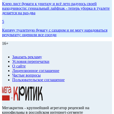
Клею лист бумаги к унитазу и всё лето радуюсь своей
находчивости: гениальный лайфхак - теперь уборка в туалете
делается на раз-два
5
Кипячу туалетную бумагу с сахаром и не могу нарадоваться
результату: оценили все соседи
16+
Заказать рекламу
Условия перепечатки
О сайте
Лицензионное соглашение
Частые вопросы
Пользовательское соглашение
Мегакритик - крупнейший агрегатор рецензий на
кинофильмы в российском интернет-сегменте