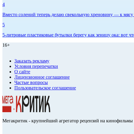
4
Вместо солений теперь делаю свекольную хреновину — к мясу и
5
5-литровые пластиковые бутылки берегу как зеницу ока: вот ч
16+
Заказать рекламу
Условия перепечатки
О сайте
Лицензионное соглашение
Частые вопросы
Пользовательское соглашение
Мегакритик - крупнейший агрегатор рецензий на кинофильмы 