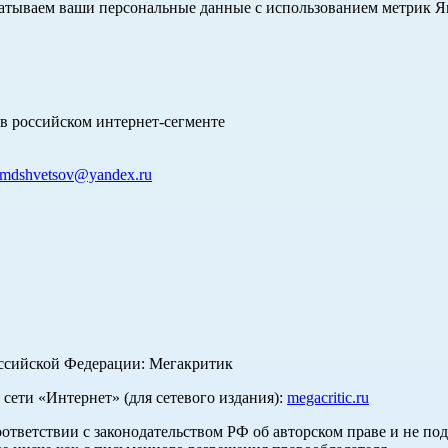
абатываем ваши персональные данные с использованием метрик 
в российском интернет-сегменте
mdshvetsov@yandex.ru
оссийской Федерации: Мегакритик
ети «Интернет» (для сетевого издания):
megacritic.ru
оответствии с законодательством РФ об авторском праве и не по