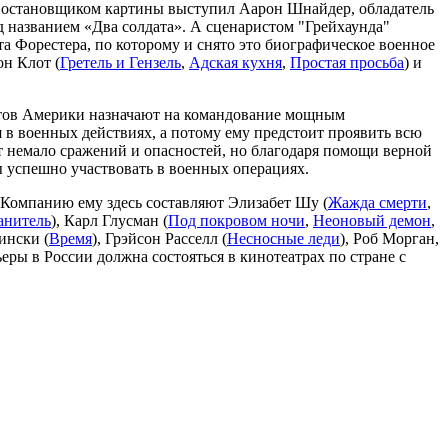
 Постановщиком картины выступил Аарон Шнайдер, обладатель
 названием «Два солдата». А сценаристом "Грейхаунда"
а Форестера, по которому и снято это биографическое военное
он Клот (
Гретель и Гензель
,
Адская кухня
,
Простая просьба
) и
атов Америки назначают на командование мощным
 в военных действиях, а потому ему предстоит проявить всю
т немало сражений и опасностей, но благодаря помощи верной
ы успешно участвовать в военных операциях.
. Компанию ему здесь составляют Элизабет Шу (
Жажда смерти
,
анитель
), Карл Глусман (
Под покровом ночи
,
Неоновый демон
,
ински (
Время
), Грэйсон Расселл (
Несносные леди
), Роб Морган,
ьеры в России должна состояться в кинотеатрах по стране с