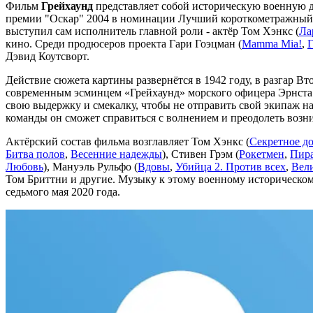
Фильм
Грейхаунд
представляет собой историческую военную д
премии "Оскар" 2004 в номинации Лучший короткометражный иг
выступил сам исполнитель главной роли - актёр Том Хэнкс (
Ла
кино. Среди продюсеров проекта Гари Гоэцман (
Mamma Mia!
,
Г
Дэвид Коутсворт.
Действие сюжета картины развернётся в 1942 году, в разга
современным эсминцем «Грейхаунд» морского офицера Эрнста К
свою выдержку и смекалку, чтобы не отправить свой экипаж н
команды он сможет справиться с волнением и преодолеть возн
Актёрский состав фильма возглавляет Том Хэнкс (
Секретное до
Битва полов
,
Весенние надежды
), Стивен Грэм (
Рокетмен
,
Пира
Любовь
), Мануэль Рульфо (
Вдовы
,
Убийца 2. Против всех
,
Вели
Том Бриттни и другие. Музыку к этому военному историческо
седьмого мая 2020 года.