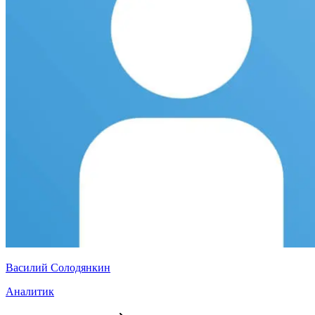
Василий Солодянкин
Аналитик