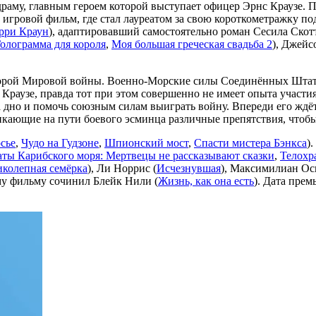
раму, главным героем которой выступает офицер Эрнс Краузе.
ровой фильм, где стал лауреатом за свою короткометражку под
рри Краун
), адаптировавший самостоятельно роман Сесила Скотт
олограмма для короля
,
Моя большая греческая свадьба 2
), Джейс
р Второй Мировой войны. Военно-Морские силы Соединённых Шт
раузе, правда тот при этом совершенно не имеет опыта участия
а дно и помочь союзным силам выиграть войну. Впереди его ждё
икающие на пути боевого эсминца различные препятствия, чтоб
сье
,
Чудо на Гудзоне
,
Шпионский мост
,
Спасти мистера Бэнкса
)
ты Карибского моря: Мертвецы не рассказывают сказки
,
Телохр
колепная семёрка
), Ли Норрис (
Исчезнувшая
), Максимилиан Ос
му фильму сочинил Блейк Нили (
Жизнь, как она есть
). Дата прем