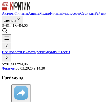
Актеры
Фильмы
Аниме
Мультфильмы
Режиссеры
Сериалы
Рейти
Фильмы
$=
81,41
|
€=
94,06
Все новости
Заказать рекламу
Жизнь
Тесты
$=
81,41
|
€=
94,06
Фильмы
30.03.2020 в 14:30
Грейхаунд