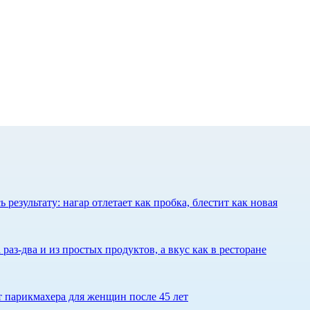
результату: нагар отлетает как пробка, блестит как новая
 раз-два и из простых продуктов, а вкус как в ресторане
ет парикмахера для женщин после 45 лет