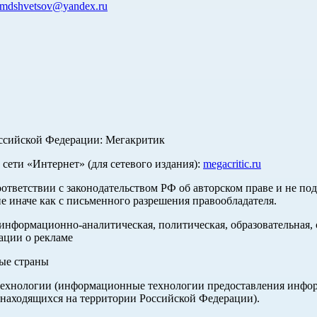
mdshvetsov@yandex.ru
оссийской Федерации: Мегакритик
ети «Интернет» (для сетевого издания):
megacritic.ru
оответствии с законодательством РФ об авторском праве и не по
е иначе как с письменного разрешения правообладателя.
нформационно-аналитическая, политическая, образовательная, с
ации о рекламе
ные страны
хнологии (информационные технологии предоставления информа
 находящихся на территории Российской Федерации).