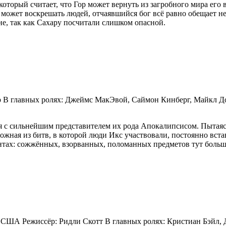
который считает, что Гор может вернуть из загробного мира его
не может воскрешать людей, отчаявшийся бог всё равно обещает 
не, так как Сахару посчитали слишком опасной.
ер В главных ролях: Джеймс МакЭвой, Саймон Кинберг, Майкл Д
я с сильнейшим представителем их рода Апокалипсисом. Пытаяс
ожная из битв, в которой люди Икс участвовали, постоянно вста
тах: сожжённых, взорванных, поломанных предметов тут больше,
я, США Режиссёр: Ридли Скотт В главных ролях: Кристиан Бэйл,