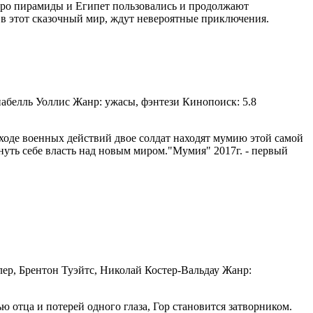
ро пирамиды и Египет
пользовались и продолжают
т в этот сказочный мир, ждут невероятные приключения.
набелль Уоллис Жанр: ужасы, фэнтези Кинопоиск: 5.8
ходе военных действий двое солдат находят мумию этой самой
уть себе власть над новым миром.
"Мумия" 2017г. - первый
лер, Брентон Туэйтс, Николай Костер-Вальдау Жанр:
 отца и потерей одного глаза, Гор становится затворником.