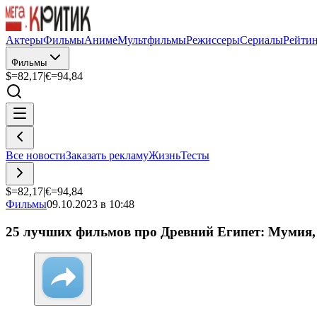
Актеры
Фильмы
Аниме
Мультфильмы
Режиссеры
Сериалы
Рейти
Фильмы
$=
82,17
|
€=
94,84
Все новости
Заказать рекламу
Жизнь
Тесты
$=
82,17
|
€=
94,84
Фильмы
09.10.2023 в 10:48
25 лучших фильмов про Древний Египет: Мумия, 