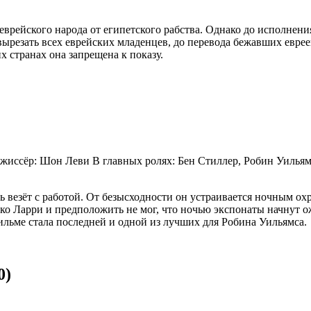
еврейского народа от египетского рабства. Однако до исполнени
 вырезать всех еврейских младенцев, до перевода бежавших евре
х странах она запрещена к показу.
ежиссёр: Шон Леви В главных ролях: Бен Стиллер, Робин Уильям
 везёт с работой. От безысходности он устраивается ночным о
о Ларри и предположить не мог, что ночью экспонаты начнут ож
ильме стала последней и одной из лучших для Робина Уильямса.
0)