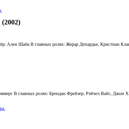
.
(2002)
сёр: Ален Шаба В главных ролях: Жерар Депардье, Кристиан Кла
оммерс В главных ролях: Брендан Фрейзер, Рэйчел Вайс, Джон Х
ра.