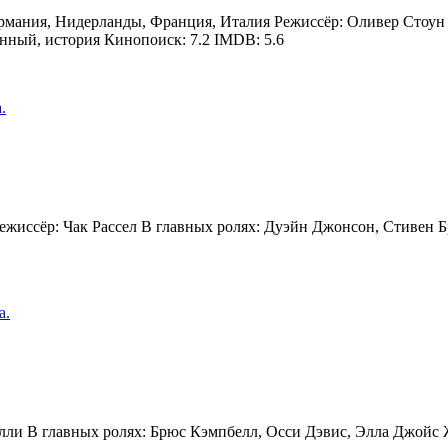
Германия, Нидерланды, Франция, Италия Режиссёр: Оливер Стоун
нный, история Кинопоиск: 7.2 IMDB: 5.6
.
Режиссёр: Чак Рассел В главных ролях: Дуэйн Джонсон, Стивен 
а.
лли В главных ролях: Брюс Кэмпбелл, Осси Дэвис, Элла Джойс Жа