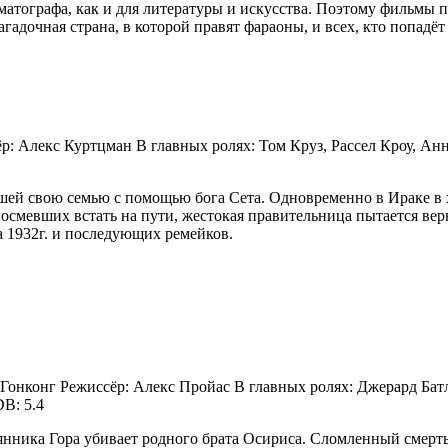
матографа, как и для литературы и искусства. Поэтому
фильмы п
загадочная страна, в которой правят
фараоны, и всех, кто попадё
ёр: Алекс Куртцман В главных ролях: Том Круз, Рассел Кроу, Ан
вшей свою семью с помощью бога Сета. Одновременно в Ираке в 
смевших встать на пути, жестокая правительница пытается верн
а 1932г. и последующих ремейков.
, Гонконг Режиссёр: Алекс Пройас В главных ролях: Джерард Бат
B: 5.4
янника Гора убивает родного брата Осириса. Сломленный смертью