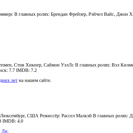
оммерс В главных ролях: Брендан Фрейзер, Рэйчел Вайс, Джон 
 Чепмен, Стив Хикнер, Саймон УэлЛс В главных ролях: Вэл Кил
ск: 7.7 IMDB: 7.2
дних лет
на нашем сайте.
я, Люксембург, США Режиссёр: Рассел Малкэй В главных ролях:
8 IMDB: 4.0
 Ли.