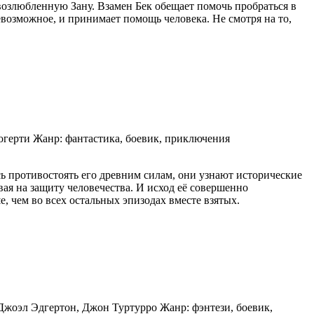
 возлюбленную Зану. Взамен Бек обещает помочь пробраться в
невозможное, и принимает помощь человека.
Не смотря на то,
огерти Жанр: фантастика, боевик, приключения
ь противостоять его древним силам, они узнают исторические
вая на защиту человечества. И исход её совершенно
 чем во всех остальных эпизодах вместе взятых.
 Джоэл Эдгертон, Джон Туртурро Жанр: фэнтези, боевик,