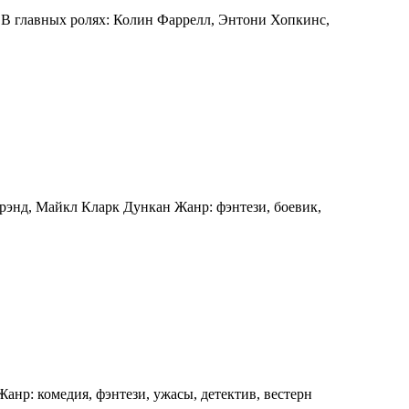
 В главных ролях: Колин Фаррелл, Энтони Хопкинс,
Брэнд, Майкл Кларк Дункан Жанр: фэнтези, боевик,
нр: комедия, фэнтези, ужасы, детектив, вестерн