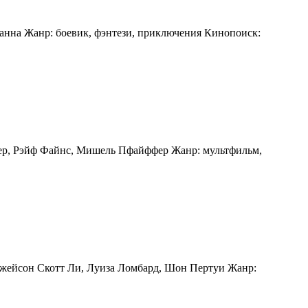
Ханна Жанр: боевик, фэнтези, приключения Кинопоиск:
мер, Рэйф Файнс, Мишель Пфайффер Жанр: мультфильм,
 Джейсон Скотт Ли, Луиза Ломбард, Шон Пертуи Жанр: