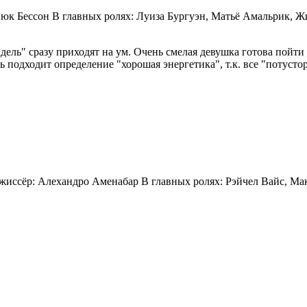
Люк Бессон В главных ролях: Луиза Бургуэн, Матьё Амальрик, Ж
ль" сразу приходят на ум. Очень смелая девушка готова пойти 
ь подходит определение "хорошая энергетика", т.к. все "потус
Режиссёр: Алехандро Аменабар В главных ролях: Рэйчел Вайс, М