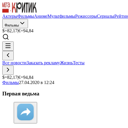
Актеры
Фильмы
Аниме
Мультфильмы
Режиссеры
Сериалы
Рейти
Фильмы
$=
82,17
|
€=
94,84
Все новости
Заказать рекламу
Жизнь
Тесты
$=
82,17
|
€=
94,84
Фильмы
27.04.2020 в 12:24
Первая ведьма