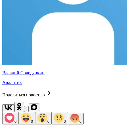
Василий Солодянкин
Аналитик
Поделиться новостью
0
0
0
0
0