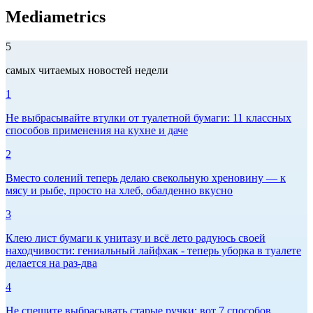
Mediametrics
5
самых читаемых новостей недели
1
Не выбрасывайте втулки от туалетной бумаги: 11 классных
способов применения на кухне и даче
2
Вместо солений теперь делаю свекольную хреновину — к
мясу и рыбе, просто на хлеб, обалденно вкусно
3
Клею лист бумаги к унитазу и всё лето радуюсь своей
находчивости: гениальный лайфхак - теперь уборка в туалете
делается на раз-два
4
Не спешите выбрасывать старые ручки: вот 7 способов