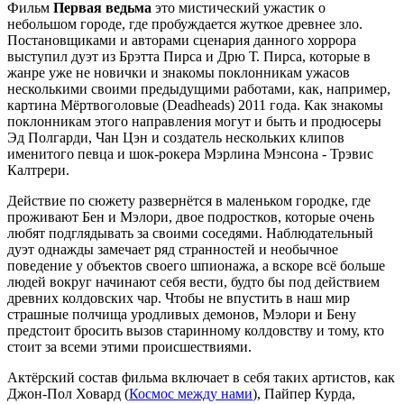
Фильм
Первая ведьма
это мистический ужастик о
небольшом городе, где пробуждается жуткое древнее зло.
Постановщиками и авторами сценария данного хоррора
выступил дуэт из Брэтта Пирса и Дрю Т. Пирса, которые в
жанре уже не новички и знакомы поклонникам ужасов
несколькими своими предыдущими работами, как, например,
картина Мёртвоголовые (Deadheads) 2011 года. Как знакомы
поклонникам этого направления могут и быть и продюсеры
Эд Полгарди, Чан Цэн и создатель нескольких клипов
именитого певца и шок-рокера Мэрлина Мэнсона - Трэвис
Калтрери.
Действие по сюжету развернётся в маленьком городке, где
проживают Бен и Мэлори, двое подростков, которые очень
любят подглядывать за своими соседями. Наблюдательный
дуэт однажды замечает ряд странностей и необычное
поведение у объектов своего шпионажа, а вскоре всё больше
людей вокруг начинают себя вести, будто бы под действием
древних колдовских чар. Чтобы не впустить в наш мир
страшные полчища уродливых демонов, Мэлори и Бену
предстоит бросить вызов старинному колдовству и тому, кто
стоит за всеми этими происшествиями.
Актёрский состав фильма включает в себя таких артистов, как
Джон-Пол Ховард (
Космос между нами
), Пайпер Курда,