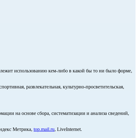
длежит использованию кем-либо в какой бы то ни было форме,
портивная, развлекательная, культурно-просветительская,
ции на основе сбора, систематизации и анализа сведений,
Яндекс Метрика,
top.mail.ru
, LiveInternet.