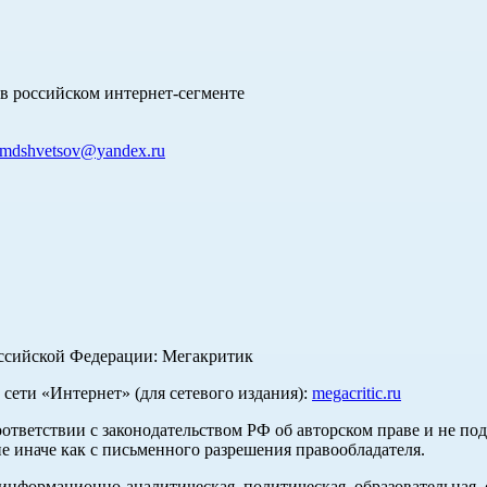
в российском интернет-сегменте
mdshvetsov@yandex.ru
оссийской Федерации: Мегакритик
ети «Интернет» (для сетевого издания):
megacritic.ru
оответствии с законодательством РФ об авторском праве и не по
е иначе как с письменного разрешения правообладателя.
нформационно-аналитическая, политическая, образовательная, с