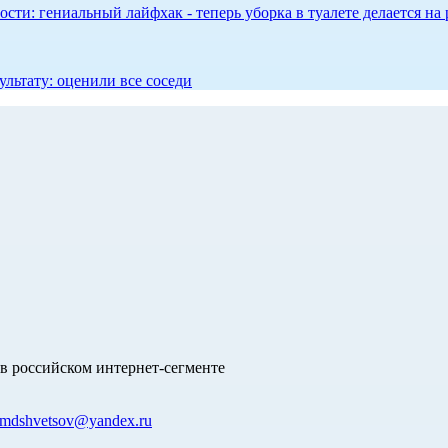
сти: гениальный лайфхак - теперь уборка в туалете делается на 
ультату: оценили все соседи
в российском интернет-сегменте
mdshvetsov@yandex.ru