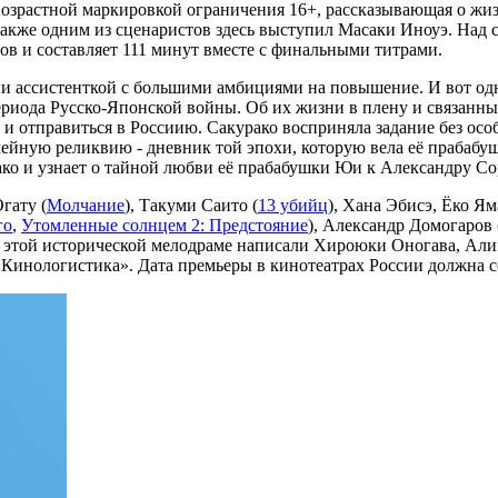
возрастной маркировкой ограничения 16+, рассказывающая о жи
акже одним из сценаристов здесь выступил Масаки Иноуэ. Над
ов и составляет 111 минут вместе с финальными титрами.
дии ассистенткой с большими амбициями на повышение. И вот од
ериода Русско-Японской войны. Об их жизни в плену и связанны
 и отправиться в Россиию.
Сакурако
восприняла задание без особ
ейную реликвию - дневник той эпохи, которую вела её прабабушк
ако
и узнает о тайной любви её прабабушки Юи к Александру Со
гату (
Молчание
), Такуми Саито (
13 убийц
), Хана Эбисэ, Ёко Я
го
,
Утомленные солнцем 2: Предстояние
), Александр Домогаров 
к этой исторической мелодраме написали Хироюки Оногава, Али
инологистика». Дата премьеры в кинотеатрах России должна сос