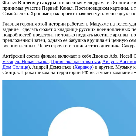
Фильм
В плену у сакуры
это военная мелодрама из Японии с 
принимал участие Первый Канал. Постановщиком картины, а т
Самойленко. Хронометраж проекта заявлен чуть менее двух час
Главная героиня этой истории работает в Мацуяме на телесту
задание - сделать сюжет о кладбище русских военнопленных п
подробностей предстоит не только поднять местные архивы, но
предложенной затеи, однако её бабушка вручила ей ценную сем
военнопленных. Через строчки и записи этого дневника
Сакур
Актёрский состав фильма включает в себя Дзюнко Абэ, Иссэй О
месяцев. Новая сказка
,
Привычка расставаться
,
Август. Восьмо
Дом Солнца
), Андрей Дементьев (
Хардкор
) и другие. Музыку 
Синцов. Прокатчиком на территории РФ выступает компания «К