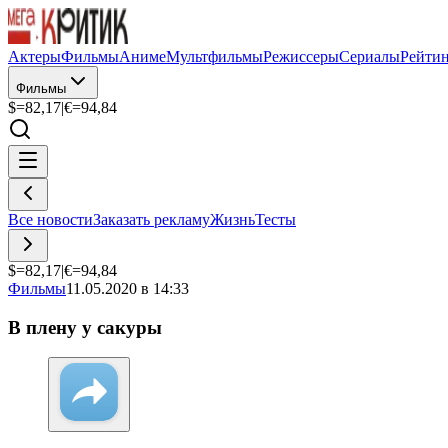
Актеры
Фильмы
Аниме
Мультфильмы
Режиссеры
Сериалы
Рейти
Фильмы
$=
82,17
|
€=
94,84
Все новости
Заказать рекламу
Жизнь
Тесты
$=
82,17
|
€=
94,84
Фильмы
11.05.2020 в 14:33
В плену у сакуры