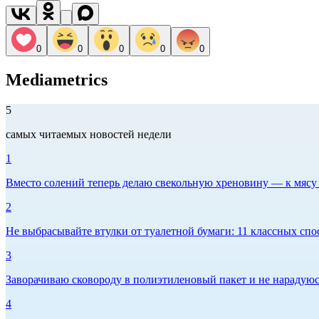
0
0
0
0
0
Mediametrics
5
самых читаемых новостей недели
1
Вместо солений теперь делаю свекольную хреновину — к мясу и
2
Не выбрасывайте втулки от туалетной бумаги: 11 классных спо
3
Заворачиваю сковороду в полиэтиленовый пакет и не нарадуюсь 
4