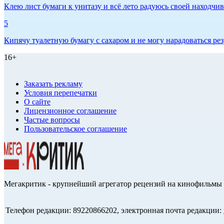
Клею лист бумаги к унитазу и всё лето радуюсь своей находчиво
5
Кипячу туалетную бумагу с сахаром и не могу нарадоваться рез
16+
Заказать рекламу
Условия перепечатки
О сайте
Лицензионное соглашение
Частые вопросы
Пользовательское соглашение
Мегакритик - крупнейший агрегатор рецензий на кинофильмы 
Телефон редакции: 89220866202, электронная почта редакции: