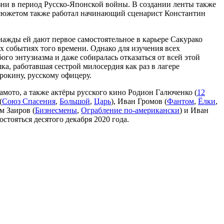
зни в период Русско-Японской войны. В создании ленты также
 сюжетом также работал начинающий сценарист Константин
нажды ей дают первое самостоятельное в карьере
Сакурако
х событиях того времени. Однако для изучения всех
ого энтузиазма и даже собиралась отказаться от всей этой
а, работавшая сестрой милосердия как раз в лагере
рокину, русскому офицеру.
мамото, а также актёры русского кино Родион Галюченко (
12
(
Союз Спасения
,
Большой
,
Царь
), Иван Громов (
Фантом
,
Ёлки
,
м Заиров (
Бизнесмены
,
Ограбление по-американски
) и Иван
тояться десятого декабря 2020 года.