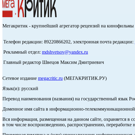
Мегакритик - крупнейший агрегатор рецензий на кинофильмы 
Телефон редакции: 89220866202, электронная почта редакции:
Рекламный отдел:
mdshvetsov@yandex.ru
Главный редактор Швецов Максим Дмитриевич
Сетевое издание
megacritic.ru
(МЕГАКРИТИК.РУ)
Язык(и): русский
Перевод наименования (названия) на государственный язык Р
Доменное имя сайта в информационно-телекоммуникационной с
Вся информация, размещенная на данном сайте, охраняется в с
в том числе воспроизведению, распространению, переработке н
Примерная тематика и (или) специализация: информационная, и