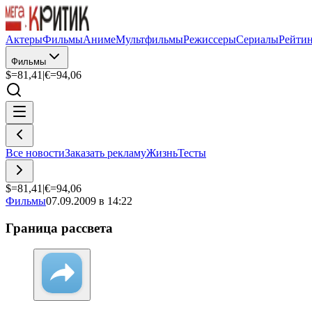
Актеры
Фильмы
Аниме
Мультфильмы
Режиссеры
Сериалы
Рейти
Фильмы
$=
81,41
|
€=
94,06
Все новости
Заказать рекламу
Жизнь
Тесты
$=
81,41
|
€=
94,06
Фильмы
07.09.2009 в 14:22
Граница рассвета