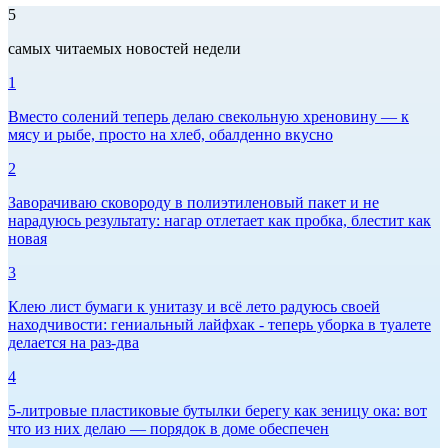
5
самых читаемых новостей недели
1
Вместо солений теперь делаю свекольную хреновину — к
мясу и рыбе, просто на хлеб, обалденно вкусно
2
Заворачиваю сковороду в полиэтиленовый пакет и не
нарадуюсь результату: нагар отлетает как пробка, блестит как
новая
3
Клею лист бумаги к унитазу и всё лето радуюсь своей
находчивости: гениальный лайфхак - теперь уборка в туалете
делается на раз-два
4
5-литровые пластиковые бутылки берегу как зеницу ока: вот
что из них делаю — порядок в доме обеспечен