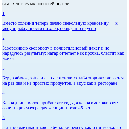
самых читаемых новостей недели
1
Вместо солений теперь делаю свекольную хреновину — к
мясу и рыбе, просто на хлеб, обалденно вкусно
2
Заворачиваю сковороду в полиэтиленовый пакет и не
нарадуюсь результату: нагар отлетает как пробка, блестит как
новая
3
Беру кабачок, яйца и сыр - готовлю «клаб-сэндвич»: делается
на раз-два и из простых продуктов, а вкус как в ресторане
4
Какая длина волос прибавляет годы, а какая омолаживает:
совет парикмахера для женщин после 45 лет
5
5-литровые пластиковые бутылки берегу как зеницу ока: вот