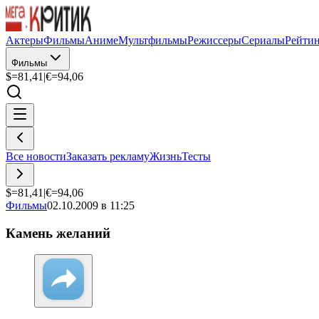
Актеры
Фильмы
Аниме
Мультфильмы
Режиссеры
Сериалы
Рейти
Фильмы
$=
81,41
|
€=
94,06
Все новости
Заказать рекламу
Жизнь
Тесты
$=
81,41
|
€=
94,06
Фильмы
02.10.2009 в 11:25
Камень желаний