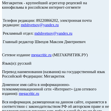
Мегакритик - крупнейший агрегатор рецензий на
кинофильмы в российском интернет-сегменте
Телефон редакции: 89220866202, электронная почта
редакции:
mdshvetsov@yandex.ru
Рекламный отдел:
mdshvetsov@yandex.ru
Главный редактор Швецов Максим Дмитриевич
Сетевое издание
megacritic.ru
(МЕГАКРИТИК.РУ)
Язык(и): русский
Перевод наименования (названия) на государственный язык
Российской Федерации: Мегакритик
Доменное имя сайта в информационно-
телекоммуникационной сети «Интернет» (для сетевого
издания):
megacritic.ru
Вся информация, размещенная на данном сайте, охраняется в
соответствии с законодательством РФ об авторском праве и не
подлежит использованию кем-либо в какой бы то ни было