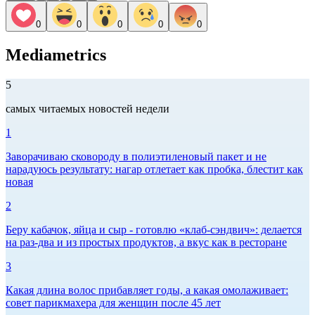
0
0
0
0
0
Mediametrics
5
самых читаемых новостей недели
1
Заворачиваю сковороду в полиэтиленовый пакет и не
нарадуюсь результату: нагар отлетает как пробка, блестит как
новая
2
Беру кабачок, яйца и сыр - готовлю «клаб-сэндвич»: делается
на раз-два и из простых продуктов, а вкус как в ресторане
3
Какая длина волос прибавляет годы, а какая омолаживает:
совет парикмахера для женщин после 45 лет