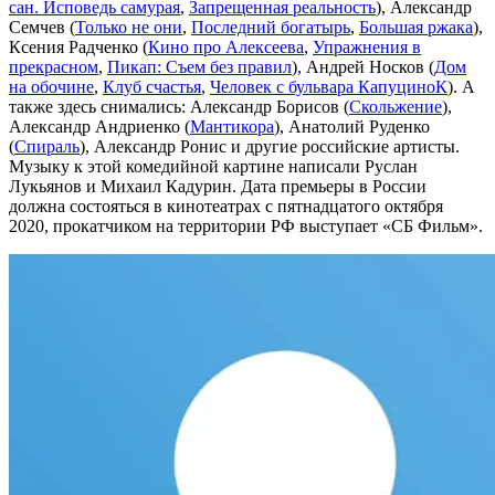
сан. Исповедь самурая
,
Запрещенная реальность
), Александр
Семчев (
Только не они
,
Последний богатырь
,
Большая ржака
),
Ксения Радченко (
Кино про Алексеева
,
Упражнения в
прекрасном
,
Пикап: Съем без правил
), Андрей Носков (
Дом
на обочине
,
Клуб счастья
,
Человек с бульвара КапуциноК
). А
также здесь снимались: Александр Борисов (
Скольжение
),
Александр Андриенко (
Мантикора
), Анатолий Руденко
(
Спираль
), Александр Ронис и другие российские артисты.
Музыку к этой комедийной картине написали Руслан
Лукьянов и Михаил Кадурин. Дата премьеры в России
должна состояться в кинотеатрах с пятнадцатого октября
2020, прокатчиком на территории РФ выступает «СБ Фильм».