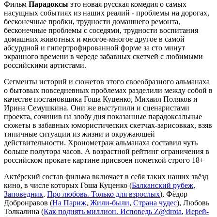
Фильм
Парадоксы
это новая русская комедия о самых
насущных событиях из наших реалий - проблемы на дорогах,
бесконечные пробки, трудности домашнего ремонта,
бесконечные проблемы с соседями, трудности воспитания
домашних животных и многое-многое другое в самой
абсурдной и гипертрофированной форме за сто минут
экранного времени в череде забавных скетчей с любимыми
российскими артистами.
Сегменты историй и сюжетов этого своеобразного альманаха
о бытовых повседневных проблемах разделили между собой в
качестве постановщика Гоша Куценко, Михаил Поляков и
Ирина Семушкина. Они же выступили и сценаристами
проекта, сочинив на злобу дня показанные парадоксальные
сюжеты в забавных юмористических скетчах-зарисовках, взяв
типичные ситуации из жизни и окружающей
действительности. Хронометраж альманаха составил чуть
больше полутора часов. А возрастной рейтинг ограничения в
российском прокате картине присвоен пометкой строго 18+
Актёрский состав фильма включает в себя таких наших звёзд
кино, в числе которых Гоша Куценко (
Балканский рубеж
,
Заповедник
,
Про любовь. Только для взрослых
), Фёдор
Добронравов (
На Париж
,
Жили-были
,
Страна чудес
), Любовь
Толкалина (
Как поднять миллион. Исповедь Z@drota
,
Иерей-