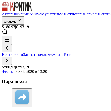
Актеры
Фильмы
Аниме
Мультфильмы
Режиссеры
Сериалы
Рейти
Фильмы
$=
80,93
|
€=
93,19
Все новости
Заказать рекламу
Жизнь
Тесты
$=
80,93
|
€=
93,19
Фильмы
08.09.2020 в 13:20
Парадоксы