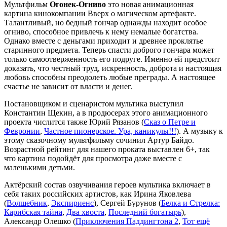
Мультфильм
Огонек-Огниво
это новая анимационная
картина кинокомпании Вверх о магическом артефакте.
Талантливый, но бедный гончар однажды находит особое
огниво, способное привлечь к нему немалые богатства.
Однако вместе с деньгами приходит и древнее проклятье
старинного предмета. Теперь спасти доброго гончара может
только самоотверженность его подруге. Именно ей предстоит
доказать, что честный труд, искренность, доброта и настоящая
любовь способны преодолеть любые преграды. А настоящее
счастье не зависит от власти и денег.
Постановщиком и сценаристом мультика выступил
Константин Щекин, а в продюсерах этого анимационного
проекта числится также Юрий Рязанов (
Сказ о Петре и
Февронии
,
Частное пионерское. Ура, каникулы!!!
). А музыку к
этому сказочному мультфильму сочинил Артур Байдо.
Возрастной рейтинг для нашего проката выставлен 6+, так
что картина подойдёт для просмотра даже вместе с
маленькими детьми.
Актёрский состав озвучивания героев мультика включает в
себя таких российских артистов, как Ирина Яковлева
(
Волшебник
,
Экспириенс
), Сергей Бурунов (
Белка и Стрелка:
Карибская тайна
,
Два хвоста
,
Последний богатырь
),
Александр Олешко (
Приключения Паддингтона 2
,
Тот ещё