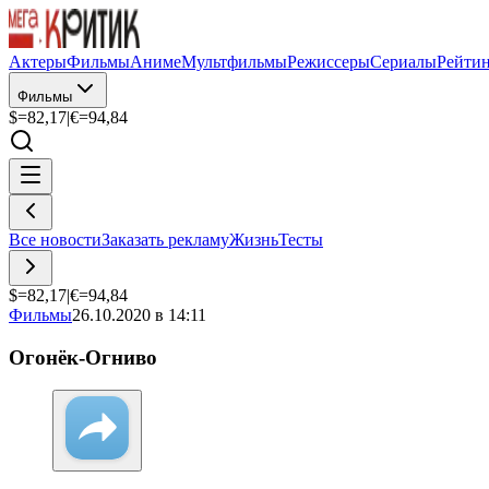
Актеры
Фильмы
Аниме
Мультфильмы
Режиссеры
Сериалы
Рейти
Фильмы
$=
82,17
|
€=
94,84
Все новости
Заказать рекламу
Жизнь
Тесты
$=
82,17
|
€=
94,84
Фильмы
26.10.2020 в 14:11
Огонёк-Огниво