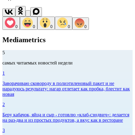
0
0
0
0
0
Mediametrics
5
самых читаемых новостей недели
1
Заворачиваю сковороду в полиэтиленовый пакет и не
нарадуюсь результату: нагар отлетает как пробка, блестит как
новая
2
Беру кабачок, яйца и сыр - готовлю «клаб-сэндвич»: делается
на раз-два и из простых продуктов, а вкус как в ресторане
3