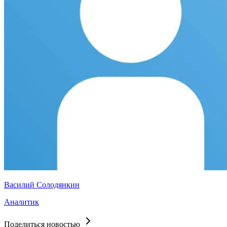
Василий Солодянкин
Аналитик
Поделиться новостью