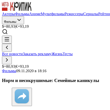
Актеры
Фильмы
Аниме
Мультфильмы
Режиссеры
Сериалы
Рейти
Фильмы
$=
80,93
|
€=
93,19
Все новости
Заказать рекламу
Жизнь
Тесты
$=
80,93
|
€=
93,19
Фильмы
09.11.2020 в 18:16
Норм и несокрушимые: Семейные каникулы