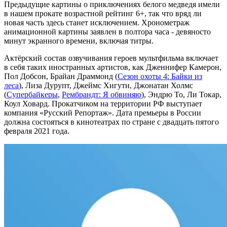
Предыдущие картины о приключениях белого медведя имели
в нашем прокате возрастной рейтинг 6+, так что вряд ли
новая часть здесь станет исключением. Хронометраж
анимационной картины заявлен в полтора часа - девяносто
минут экранного времени, включая титры.
Актёрский состав озвучивания героев мультфильма включает
в себя таких иностранных артистов, как Дженнифер Камерон,
Пол Добсон, Брайан Драммонд (
Сезон охоты 4: Байки из
леса
), Лиза Дурупт, Джеймс Хигути, Джонатан Холмс
(
Супербайкеры
,
Рембрандт: Я обвиняю
), Эндрю То, Ли Токар,
Коул Ховард. Прокатчиком на территории РФ выступает
компания «Русский Репортаж». Дата премьеры в России
должна состояться в кинотеатрах по стране с двадцать пятого
февраля 2021 года.