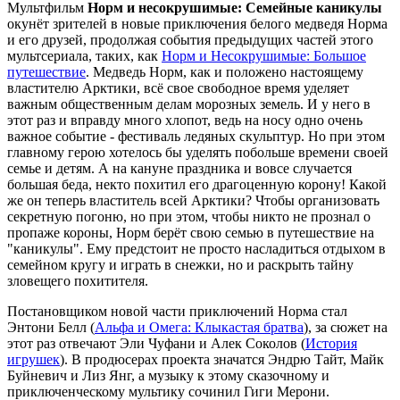
Мультфильм
Норм и несокрушимые: Семейные каникулы
окунёт зрителей в новые приключения белого медведя Норма
и его друзей, продолжая события предыдущих частей этого
мультсериала, таких, как
Норм и Несокрушимые: Большое
путешествие
. Медведь Норм, как и положено настоящему
властителю Арктики, всё свое свободное время уделяет
важным общественным делам морозных земель. И у него в
этот раз и вправду много хлопот, ведь на носу одно очень
важное событие - фестиваль ледяных скульптур. Но при этом
главному герою хотелось бы уделять побольше времени своей
семье и детям. А на кануне праздника и вовсе случается
большая беда, некто похитил его драгоценную корону! Какой
же он теперь властитель всей Арктики? Чтобы организовать
секретную погоню, но при этом, чтобы никто не прознал о
пропаже короны, Норм берёт свою семью в путешествие на
"каникулы". Ему предстоит не просто насладиться отдыхом в
семейном кругу и играть в снежки, но и раскрыть тайну
зловещего похитителя.
Постановщиком новой части приключений Норма стал
Энтони Белл (
Альфа и Омега: Клыкастая братва
), за сюжет на
этот раз отвечают Эли Чуфани и Алек Соколов (
История
игрушек
). В продюсерах проекта значатся Эндрю Тайт, Майк
Буйневич и Лиз Янг, а музыку к этому сказочному и
приключенческому мультику сочинил Гиги Мерони.