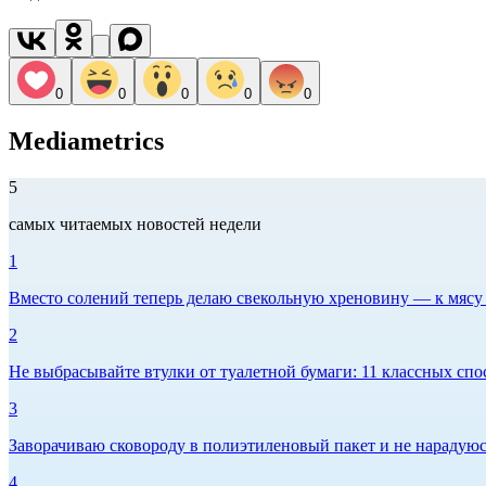
0
0
0
0
0
Mediametrics
5
самых читаемых новостей недели
1
Вместо солений теперь делаю свекольную хреновину — к мясу и
2
Не выбрасывайте втулки от туалетной бумаги: 11 классных спо
3
Заворачиваю сковороду в полиэтиленовый пакет и не нарадуюсь 
4