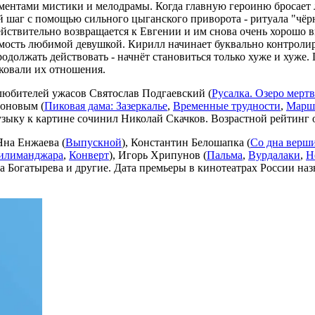
ементами мистики и мелодрамы. Когда главную героиню бросает
й шаг с помощью сильного цыганского приворота - ритуала "чёр
действительно возвращается к Евгении и им снова очень хорошо в
мость любимой девушкой. Кирилл начинает буквально контролир
продолжать действовать - начнёт становиться только хуже и хуже
сковали их отношения.
любителей ужасов Святослав Подгаевский (
Русалка. Озеро мерт
тоновым (
Пиковая дама: Зазеркалье
,
Временные трудности
,
Маршр
узыку к картине сочинил Николай Скачков. Возрастной рейтинг 
Яна Енжаева (
Выпускной
), Константин Белошапка (
Со дна верш
илиманджара
,
Конверт
), Игорь Хрипунов (
Пальма
,
Вурдалаки
,
Н
а Богатырева и другие. Дата премьеры в кинотеатрах России на