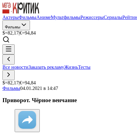
Актеры
Фильмы
Аниме
Мультфильмы
Режиссеры
Сериалы
Рейти
Фильмы
$=
82,17
|
€=
94,84
Все новости
Заказать рекламу
Жизнь
Тесты
$=
82,17
|
€=
94,84
Фильмы
04.01.2021 в 14:47
Приворот. Чёрное венчание