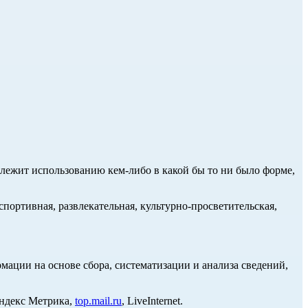
длежит использованию кем-либо в какой бы то ни было форме,
портивная, развлекательная, культурно-просветительская,
ции на основе сбора, систематизации и анализа сведений,
Яндекс Метрика,
top.mail.ru
, LiveInternet.