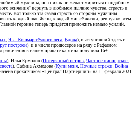
 любимый мужчина, она никак не желает мириться с подобным
ного венчания" вернуть в любимом пылкие чувства, страсть и
месте. Вот только эта самая страсть со стороны мужчины
овать каждый шаг Жени, каждый миг её жизни, ревнуя ко всем
. Главной героине теперь придётся приложить немало усилий,
вых
,
Яга. Кошмар тёмного леса
,
Вдова
), выступивший здесь и
ут построен
), и в числе продюсеров на ряду с Рафаелом
ограничения в нашем прокате картина получила 16+
ины
), Илья Ермолов (
Потерянный остров
,
Частное пионерское.
евеста
), Сабина Ахмедова (
Купи меня
,
Ночные стражи
,
Война
значена прокатчиком «Централ Партнершип» на 11 февраля 2021