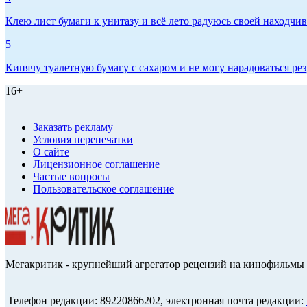
Клею лист бумаги к унитазу и всё лето радуюсь своей находчиво
5
Кипячу туалетную бумагу с сахаром и не могу нарадоваться рез
16+
Заказать рекламу
Условия перепечатки
О сайте
Лицензионное соглашение
Частые вопросы
Пользовательское соглашение
Мегакритик - крупнейший агрегатор рецензий на кинофильмы 
Телефон редакции: 89220866202, электронная почта редакции: