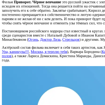
Фильм
Приворот. Чёрное венчание
это русский ужастик с эл
исходом их отношений. Тогда она решается пойти на отчаянны
заполучить его к себе обратно. Заклятье срабатывает, Кирилл 
постепенно превращается в собственничество и лютую одержи
парням и не желая её ни с кем делить. И пока приворот будет 
чтобы снять чёрное венчание и отменить узы тёмных сил, что 
Постановщиком российского хоррора стал известный в кругах 
среди сценаристов вместе с Натальей Дубовой и Иваном Капи
Минасбекяном (
Огонь
,
Доктор Лиза
,
Стрельцов
) и другими. М
Актёрский состав фильма включает в себя таких артистов, как 
Ура, каникулы!!!
,
Москва, я терплю тебя
), Варвара Бородина (
К
полов
), а также Лариса Домаскина, Кристина Маранды, Даниэл
года.