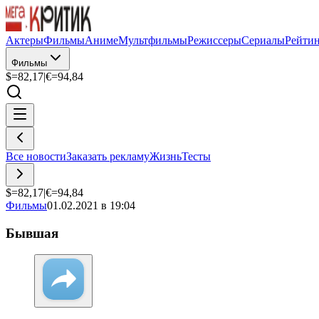
Актеры
Фильмы
Аниме
Мультфильмы
Режиссеры
Сериалы
Рейти
Фильмы
$=
82,17
|
€=
94,84
Все новости
Заказать рекламу
Жизнь
Тесты
$=
82,17
|
€=
94,84
Фильмы
01.02.2021 в 19:04
Бывшая