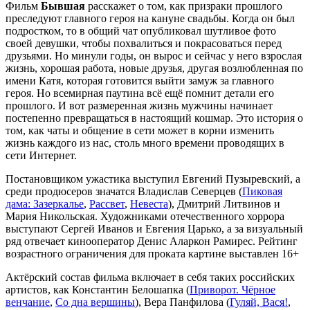
Фильм
Бывшая
расскажет о том, как призраки прошлого
преследуют главного героя на кануне свадьбы. Когда он был
подростком, то в общий чат опубликовал шутливое фото
своей девушки, чтобы похвалиться и покрасоваться перед
друзьями. Но минули годы, он вырос и сейчас у него взрослая
жизнь, хорошая работа, новые друзья, другая возлюбленная по
имени Катя, которая готовится выйти замуж за главного
героя. Но всемирная паутина всё ещё помнит детали его
прошлого. И вот размеренная жизнь мужчины начинает
постепенно превращаться в настоящий кошмар. Это история о
том, как чаты и общение в сети может в корни изменить
жизнь каждого из нас, столь много времени проводящих в
сети Интернет.
Постановщиком ужастика выступил Евгений Пузыревский, а
среди продюсеров значатся Владислав Северцев (
Пиковая
дама: Зазеркалье
,
Рассвет
,
Невеста
), Дмитрий Литвинов и
Мария Никольская. Художниками отечественного хоррора
выступают Сергей Иванов и Евгения Царько, а за визуальный
ряд отвечает кинооператор Денис Аларкон Рамирес. Рейтинг
возрастного ограничения для проката картине выставлен 16+
Актёрский состав фильма включает в себя таких российских
артистов, как Константин Белошапка (
Приворот. Чёрное
венчание
,
Со дна вершины
), Вера Панфилова (
Гуляй, Вася!
,