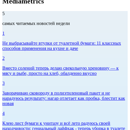
Mediametrics
5
самых читаемых новостей недели
1
Не выбрасывайте втулки от туалетной бумаги: 11 классных
способов применения на кухне и даче
2
Вместо солений теперь делаю свекольную хреновину — к
мясу и рыбе, просто на хлеб, обалденно вкусно
3
Заворачиваю сковороду в полиэтиленовый пакет и не
нарадуюсь результату: нагар отлетает как пробка, блестит как
новая
4
Клею лист бумаги к унитазу и всё лето радуюсь своей
находчивости: гениальный лайфхак - теперь уборка в туалете