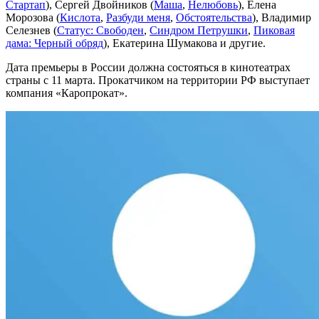
Стартап
), Сергей Двойников (
Маша
,
Нелюбовь
), Елена
Морозова (
Кислота
,
Разбуди меня
,
Обстоятельства
), Владимир
Селезнев (
Статус: Свободен
,
Синдром Петрушки
,
Пиковая
дама: Черный обряд
), Екатерина Шумакова и другие.
Дата премьеры в России должна состояться в кинотеатрах
страны с 11 марта. Прокатчиком на территории РФ выступает
компания «Каропрокат».