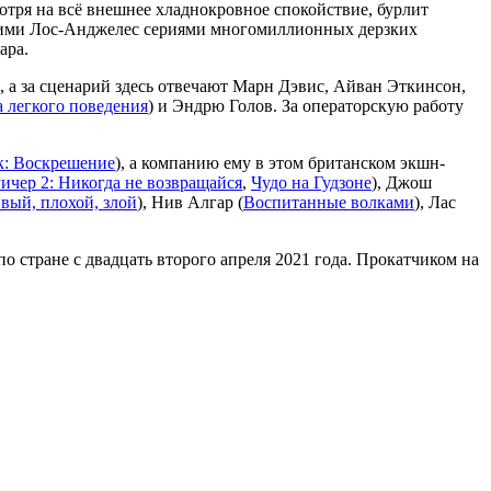
отря на всё внешнее хладнокровное спокойствие, бурлит
сшими Лос-Анджелес сериями многомиллионных дерзких
ара.
), а за сценарий здесь отвечают Марн Дэвис, Айван Эткинсон,
 легкого поведения
) и Эндрю Голов. За операторскую работу
: Воскрешение
), а компанию ему в этом британском экшн-
ичер 2: Никогда не возвращайся
,
Чудо на Гудзоне
), Джош
вый, плохой, злой
), Нив Алгар (
Воспитанные волками
), Лас
о стране с двадцать второго апреля 2021 года. Прокатчиком на