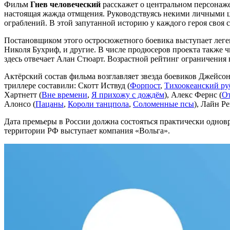
Фильм
Гнев человеческий
расскажет о центральном персонаже
настоящая жажда отмщения. Руководствуясь некими личными ц
ограблений. В этой запутанной историю у каждого героя своя 
Постановщиком этого остросюжетного боевика выступает леге
Николя Бухриф, и другие. В числе продюсеров проекта также ч
здесь отвечает Алан Стюарт. Возрастной рейтинг ограничения 
Актёрский состав фильма возглавляет звезда боевиков Джейсон
триллере составили: Скотт Иствуд (
Форпост
,
Тихоокеанский ру
Хартнетт (
Вне времени
,
Я прихожу с дождём
), Алекс Фернс (
О
Алонсо (
Пацаны
,
Короли танцпола
,
Соломенные псы
), Лайн Ре
Дата премьеры в России должна состояться практически одновр
территории РФ выступает компания «Вольга».