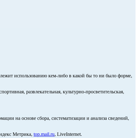
длежит использованию кем-либо в какой бы то ни было форме,
портивная, развлекательная, культурно-просветительская,
ции на основе сбора, систематизации и анализа сведений,
Яндекс Метрика,
top.mail.ru
, LiveInternet.