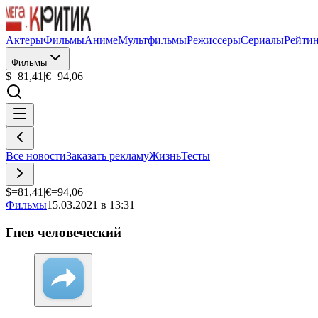
Актеры
Фильмы
Аниме
Мультфильмы
Режиссеры
Сериалы
Рейти
Фильмы
$=
81,41
|
€=
94,06
Все новости
Заказать рекламу
Жизнь
Тесты
$=
81,41
|
€=
94,06
Фильмы
15.03.2021 в 13:31
Гнев человеческий