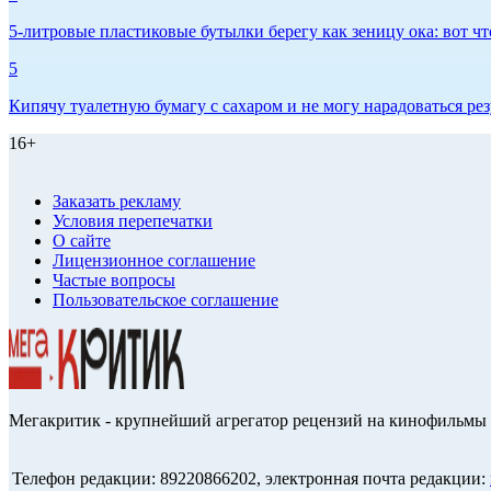
5-литровые пластиковые бутылки берегу как зеницу ока: вот ч
5
Кипячу туалетную бумагу с сахаром и не могу нарадоваться рез
16+
Заказать рекламу
Условия перепечатки
О сайте
Лицензионное соглашение
Частые вопросы
Пользовательское соглашение
Мегакритик - крупнейший агрегатор рецензий на кинофильмы 
Телефон редакции: 89220866202, электронная почта редакции: