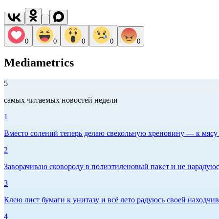
0
0
0
0
0
Mediametrics
5
самых читаемых новостей недели
1
Вместо солений теперь делаю свекольную хреновину — к мясу и
2
Заворачиваю сковороду в полиэтиленовый пакет и не нарадуюсь 
3
Клею лист бумаги к унитазу и всё лето радуюсь своей находчиво
4