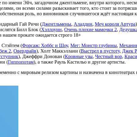
 по имени Эйч, загадочном джентльмене, внутри которого, несм
елями, он всеми силами разыскивает того, кто стоит за потря
собственная роль, но виновников случившегося ждёт настоящая к
ндарный Гай Ричи (
Джентльмены
,
Аладдин
,
Меч короля Артура
ислятся Билл Блок (
Хэллоуин
,
Очень плохие мамочки 2
,
Дедушка
в нашем прокате ожидается строго 18+
 Стэйтем (
Форсаж: Хоббс и Шоу
,
Мег: Монстр глубины
,
Механик
беж 2
,
Овердрайв
), Холт Маккэллани (
Выстрел в пустоту
,
Джек Р
тступник
), Джеффри Донован (
Кровные узы
,
Честный вор
,
Краси
ни (
Гиппопотам
), а также Рауль Кастильо и другие артисты.
еменно с мировым релизом картины и назначена в кинотеатрах п