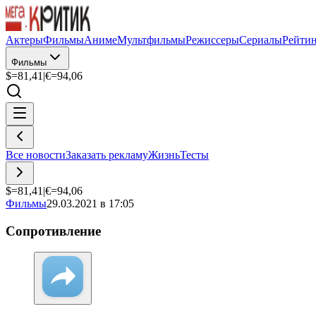
Актеры
Фильмы
Аниме
Мультфильмы
Режиссеры
Сериалы
Рейти
Фильмы
$=
81,41
|
€=
94,06
Все новости
Заказать рекламу
Жизнь
Тесты
$=
81,41
|
€=
94,06
Фильмы
29.03.2021 в 17:05
Сопротивление