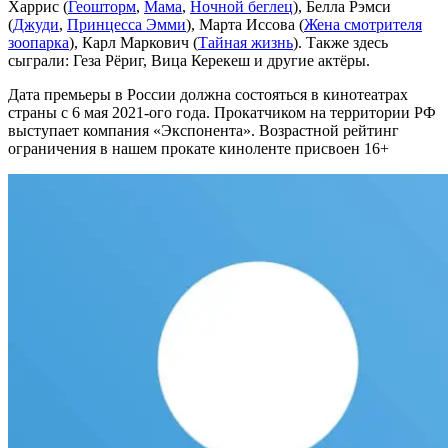
Харрис (
Геошторм
,
Мама
,
Ночной беглец
), Белла Рэмси
(
Джуди
,
Принцесса Эмми
), Марта Иссова (
Жена смотрителя
зоопарка
), Карл Маркович (
Тайная жизнь
). Также здесь
сыграли: Геза Рёриг, Вица Керекеш и другие актёры.
Дата премьеры в России должна состояться в кинотеатрах
страны с 6 мая 2021-ого года. Прокатчиком на территории РФ
выступает компания «Экспонента». Возрастной рейтинг
ограничения в нашем прокате киноленте присвоен 16+