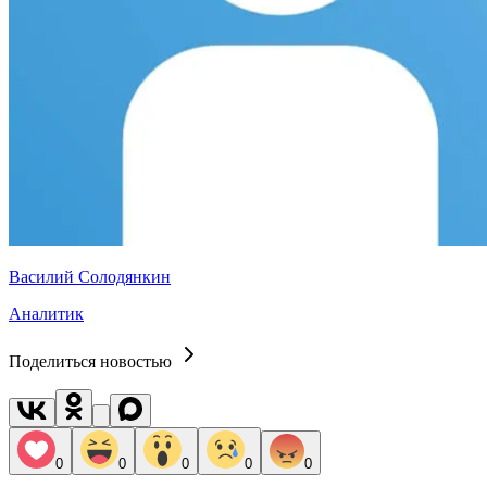
Василий Солодянкин
Аналитик
Поделиться новостью
0
0
0
0
0