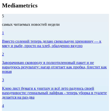
Mediametrics
5
самых читаемых новостей недели
1
Вместо солений теперь делаю свекольную хреновину — к
мясу и рыбе, просто на хлеб, обалденно вкусно
2
Заворачиваю сковороду в полиэтиленовый пакет и не
нарадуюсь результату: нагар отлетает как пробка, блестит как
новая
3
Клею лист бумаги к унитазу и всё лето радуюсь своей
находчивости: гениальный лайфхак - теперь уборка в туалете
делается на раз-два
4