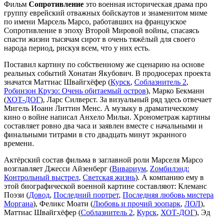
Фильм
Сопротивление
это военная историческая драма про
группу еврейский отважных бойскаутов и знаменитом миме
по имени Марсель Марсо, работавших на французское
Сопротивление в эпоху Второй Мировой войны, спасаясь
спасти жизни тысячам сирот в очень тяжёлый для своего
народа период, рискуя всем, что у них есть.
Поставил картину по собственному же сценарию на основе
реальных событий Хонатан Якубович. В продюсерах проекта
значатся Маттиас Швайгхёфер (
Курск
,
Соблазнитель 2
,
Робинзон Крузо: Очень обитаемый остров
), Марко Бекманн
(
ХОТ-ДОГ
), Ларс Силверст. За визуальный ряд здесь отвечает
Мигель Иоанн Литтин Менс. А музыку в драматическому
кино о войне написал Анхело Мильи. Хронометраж картины
составляет ровно два часа и заявлен вместе с начальными и
финальными титрами в сто двадцать минут экранного
времени.
Актёрский состав фильма в заглавной роли Марселя Марсо
возглавляет Джесси Айзенберг (
Вивариум
,
Zомбилэнд:
Контрольный выстрел
,
Светская жизнь
). А компанию ему в
этой биографической военной картине составляют: Клеманс
Поэзи (
Довод
,
Последний портрет
,
Последняя любовь мистера
Моргана
), Феликс Моати (
Любовь и прочий зоопарк
,
ЛОЛ
),
Маттиас Швайгхёфер (
Соблазнитель 2
,
Курск
,
ХОТ-ДОГ
), Эд