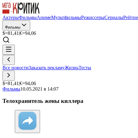
Актеры
Фильмы
Аниме
Мультфильмы
Режиссеры
Сериалы
Рейти
Фильмы
$=
81,41
|
€=
94,06
Все новости
Заказать рекламу
Жизнь
Тесты
$=
81,41
|
€=
94,06
Фильмы
10.05.2021 в 14:07
Телохранитель жены киллера