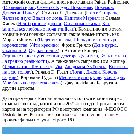
Актёрский состав фильма вновь возглавили Райан Рейнольдс
(
Главный герой
,
Семейка Крудс: Новоселье
,
Покемон.
Детектив Пикачу
), Сэмюэл Л. Джексон (
Пила: Спираль
,
Человек-паук: Вдали от дома
,
Капитан Марвел
) и Сальма
Хайек (
Неизбранные дороги
,
Страшные сказки
,
Как
заниматься любовью по-английски
). Компанию им в этом
комедийном боевике составили такие знаменитости, как
Морган Фриман (
Падение ангела
,
Щелкунчик и четыре
королевства
,
Уйти красиво
), Фрэнк Грилло (
День курка
,
Скайлайн 2
,
Судная ночь 3
) и Антонио Бандерас
(
Удивительное путешествие доктора Дулиттла
,
Боль и слава
,
За гранью реальности
). А также здесь сыграли: Том Хоппер
(
Терминатор: Темные судьбы
,
Академия Амбрелла
,
Красотка
на всю голову
), Ричард Э. Грант (
Логан
,
Джеки
,
Король
сафари
), Кэролайн Гудолл (
Месть от кутюр
,
Средь бела дня
,
Мое большое греческое лето
), Джулио Мария Беррути и
другие артисты.
Дата премьеры в России должна состояться в кинотеатрах
страны с шестнадцатого июня 2021-ого года. Прокатчиком
картины на территории РФ выступает компания «MEGOGO
Distribution». Рейтинг возрастного ограничения в нашем
прокате фильм получил строго 18+