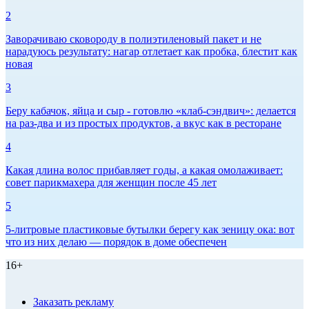
2
Заворачиваю сковороду в полиэтиленовый пакет и не
нарадуюсь результату: нагар отлетает как пробка, блестит как
новая
3
Беру кабачок, яйца и сыр - готовлю «клаб-сэндвич»: делается
на раз-два и из простых продуктов, а вкус как в ресторане
4
Какая длина волос прибавляет годы, а какая омолаживает:
совет парикмахера для женщин после 45 лет
5
5-литровые пластиковые бутылки берегу как зеницу ока: вот
что из них делаю — порядок в доме обеспечен
16+
Заказать рекламу