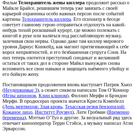
Фильм
Телохранитель жены киллера
продолжит рассказ о
Майкле Брайсе, решившем теперь уже завязать с своей
карьерой охранника особо важных персон после событий
картины
Телохранитель киллера
. Его психиатр в беседе
советует главному герою отправиться отдохнуть на какой-
нибудь тихий роскошный курорт, где можно полежать с
книгой в руке или валяться под расслабляющую музыку,
залечивая свои нервы. Однако даже там киллер мирового
уровня Дариус Кинкейд, как магнит притягивающий к себе
ворох неприятностей, и его безбашенная супруга Соня. На
них теперь охотится преступный синдикат и желавший
остаться от таких дел в стороне Майкл вынужден снова
вспомнить все свои навыки и защищать наёмного убийцу и
его бойкую жену.
Постановщиком продолжения вновь выступает Патрик Хьюз
(
Неудержимые 3
), а сюжет сиквела написали Том О’Коннор
(
Игры шпионов
,
Клин клином
), Филлип Мерфи и Брэндон
Мерфи. В продюсерах проекта значатся Криста Кэмпбелл
(
День мертвецов: Злая кровь
,
Техасская резня бензопилой:
Кожаное лицо
,
Институт Роузвуд
), Лати Гробман (
Временно
беременна
), Мэттью О’Тул и другие. За визуальный ряд здесь
отвечает кинооператор Терри Стэйси, а музыку написал Атли
Эрварссон.