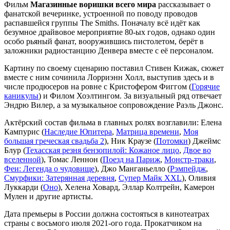
Фильм
Магазинные воришки всего мира
рассказывает о
фанатской вечеринке, устроенной по поводу проводов
распавшейся группы The Smiths. Поначалу всё идёт как
безумное драйвовое мероприятие 80-ых годов, однако один
особо рьяный фанат, вооружившись пистолетом, берёт в
заложники радиостанцию Денвера вместе с её персоналом.
Картину по своему сценарию поставил Стивен Кижак, сюжет
вместе с ним сочинила Лорриэнн Холл, выступив здесь и в
числе продюсеров на ровне с Кристофером Фиггом (
Горячие
каникулы
) и Филом Хоэлтингом. За визуальный ряд отвечает
Эндрю Вилер, а за музыкальное сопровождение Раэль Джонс.
Актёрский состав фильма в главных ролях возглавили: Елена
Кампурис (
Наследие Юпитера
,
Матрица времени
,
Моя
большая греческая свадьба 2
), Ник Краузе (
Потомки
) Джеймс
Блур (
Техасская резня бензопилой: Кожаное лицо
,
Двое во
вселенной
), Томас Леннон (
Поезд на Париж
,
Монстр-траки
,
Феи: Легенда о чудовище
), Джо Манганьелло (
Рэмпейдж
,
Смурфики: Затерянная деревня
,
Супер Майк XXL
), Оливия
Луккарди (
Оно
), Хелена Ховард, Эллар Колтрейн, Камерон
Мулен и другие артисты.
Дата премьеры в России должна состояться в кинотеатрах
страны с восьмого июля 2021-ого года. Прокатчиком на