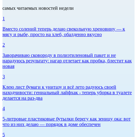
самых читаемых новостей недели
1
Вместо солений теперь делаю свекольную хреновину — к
мясу и рыбе, просто на хлеб, обалденно вкусно
2
Заворачиваю сковороду в полиэтиленовый пакет и не
нарадуюсь результату: нагар отлетает как пробка, блестит как
новая
3
Клею лист бумаги к унитазу и всё лето радуюсь своей
находчивости: гениальный лайфхак - теперь уборка в туалете
делается на раз-два
4
5-литровые пластиковые бутылки берегу как зеницу ока: вот
что из них делаю — порядок в доме обеспечен
5