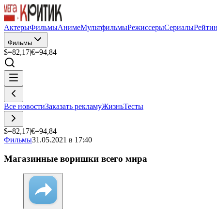
Актеры
Фильмы
Аниме
Мультфильмы
Режиссеры
Сериалы
Рейти
Фильмы
$=
82,17
|
€=
94,84
Все новости
Заказать рекламу
Жизнь
Тесты
$=
82,17
|
€=
94,84
Фильмы
31.05.2021 в 17:40
Магазинные воришки всего мира