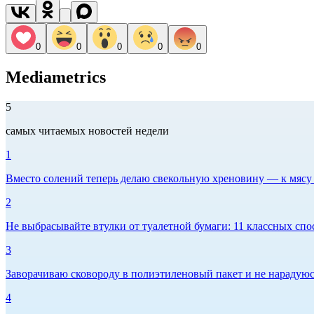
0
0
0
0
0
Mediametrics
5
самых читаемых новостей недели
1
Вместо солений теперь делаю свекольную хреновину — к мясу и
2
Не выбрасывайте втулки от туалетной бумаги: 11 классных спо
3
Заворачиваю сковороду в полиэтиленовый пакет и не нарадуюсь 
4