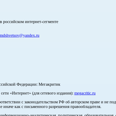
в российском интернет-сегменте
mdshvetsov@yandex.ru
оссийской Федерации: Мегакритик
ети «Интернет» (для сетевого издания):
megacritic.ru
оответствии с законодательством РФ об авторском праве и не по
е иначе как с письменного разрешения правообладателя.
нформационно-аналитическая, политическая, образовательная, с