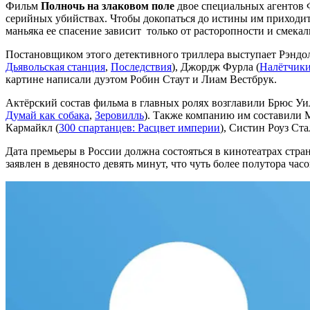
Фильм
Полночь на злаковом поле
двое специальных агентов Ф
серийных убийствах. Чтобы докопаться до истины им приходит
маньяка ее спасение зависит только от расторопности и смекал
Постановщиком этого детективного триллера выступает Рэндол
Дьявольская станция
,
Последствия
), Джордж Фурла (
Налётчик
картине написали дуэтом Робин Стаут и Лиам Вестбрук.
Актёрский состав фильма в главных ролях возглавили Брюс Уи
Думай как собака
,
Зеровилль
). Также компанию им составили 
Кармайкл (
300 спартанцев: Расцвет империи
), Систин Роуз Ста
Дата премьеры в России должна состояться в кинотеатрах стр
заявлен в девяносто девять минут, что чуть более полутора час