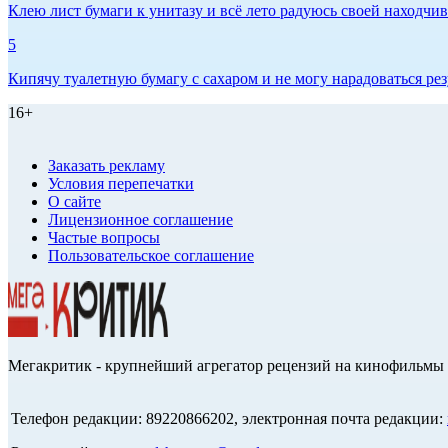
Клею лист бумаги к унитазу и всё лето радуюсь своей находчиво
5
Кипячу туалетную бумагу с сахаром и не могу нарадоваться рез
16+
Заказать рекламу
Условия перепечатки
О сайте
Лицензионное соглашение
Частые вопросы
Пользовательское соглашение
Мегакритик - крупнейший агрегатор рецензий на кинофильмы 
Телефон редакции: 89220866202, электронная почта редакции: