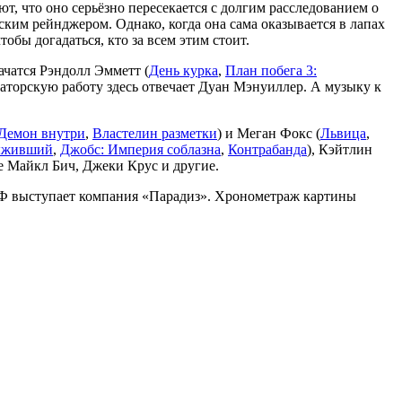
т, что оно серьёзно пересекается с долгим расследованием о
ким рейнджером. Однако, когда она сама оказывается в лапах
обы догадаться, кто за всем этим стоит.
ачатся Рэндолл Эмметт (
День курка
,
План побега 3:
раторскую работу здесь отвечает Дуан Мэнуиллер. А музыку к
Демон внутри
,
Властелин разметки
) и Меган Фокс (
Львица
,
живший
,
Джобс: Империя соблазна
,
Контрабанда
), Кэйтлин
же Майкл Бич, Джеки Крус и другие.
и РФ выступает компания «Парадиз». Хронометраж картины