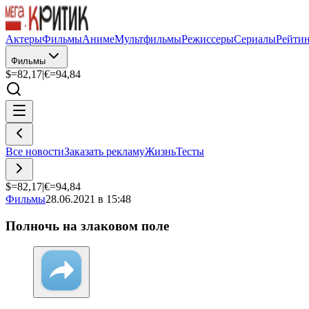
Актеры
Фильмы
Аниме
Мультфильмы
Режиссеры
Сериалы
Рейти
Фильмы
$=
82,17
|
€=
94,84
Все новости
Заказать рекламу
Жизнь
Тесты
$=
82,17
|
€=
94,84
Фильмы
28.06.2021 в 15:48
Полночь на злаковом поле