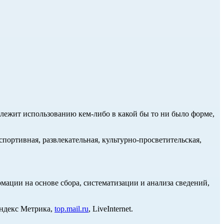
длежит использованию кем-либо в какой бы то ни было форме,
портивная, развлекательная, культурно-просветительская,
ции на основе сбора, систематизации и анализа сведений,
Яндекс Метрика,
top.mail.ru
, LiveInternet.