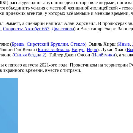
БР, расследуя одно запутанное дело о торговле людьми, понимаю
ся объединить усилия с местной женщиной-полицейской - техасс
ки приезжих агентов, у которых всё меньше и меньше времени, чт
л Эмметт, а сценарий написал Алан Хорснэйл. В продюсерах зн
и
,
Скорость: Автобус 657
,
Два ствола
) и Александр Экерт. За опе
ллис (
Брешь
,
Сиротский Бруклин
,
Стекло
), Эмиль Хирш (
Иные
,
Машин Ган Келли (
Битва за Землю
,
Вирус
,
Нерв
), Лукас Хаас (
Вы
ллоне (
Синяя бездна 2
), Тайлер Джон Олсон (
Налётчики
), а так
аны с пятого августа 2021-ого года. Прокатчиком на территори
ов экранного времени, вместе с титрами.