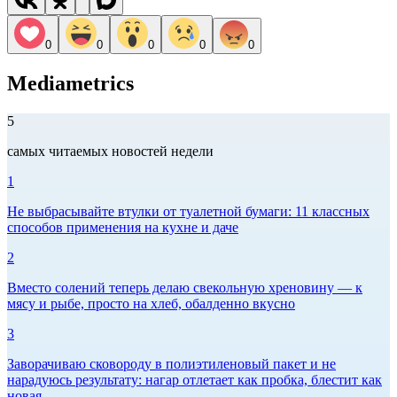
0
0
0
0
0
Mediametrics
5
самых читаемых новостей недели
1
Не выбрасывайте втулки от туалетной бумаги: 11 классных
способов применения на кухне и даче
2
Вместо солений теперь делаю свекольную хреновину — к
мясу и рыбе, просто на хлеб, обалденно вкусно
3
Заворачиваю сковороду в полиэтиленовый пакет и не
нарадуюсь результату: нагар отлетает как пробка, блестит как
новая