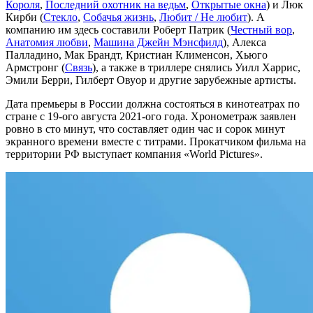
Короля
,
Последний охотник на ведьм
,
Открытые окна
) и Люк
Кирби (
Стекло
,
Собачья жизнь
,
Любит / Не любит
). А
компанию им здесь составили Роберт Патрик (
Честный вор
,
Анатомия любви
,
Машина Джейн Мэнсфилд
), Алекса
Палладино, Мак Брандт, Кристиан Клименсон, Хьюго
Армстронг (
Связь
), а также в триллере снялись Уилл Харрис,
Эмили Берри, Гилберт Овуор и другие зарубежные артисты.
Дата премьеры в России должна состояться в кинотеатрах по
стране с 19-ого августа 2021-ого года. Хронометраж заявлен
ровно в сто минут, что составляет один час и сорок минут
экранного времени вместе с титрами. Прокатчиком фильма на
территории РФ выступает компания «World Pictures».