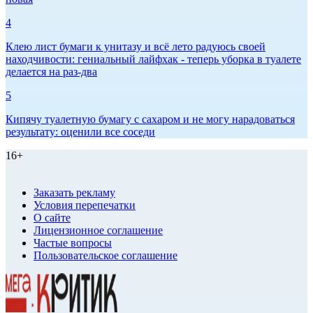
4
Клею лист бумаги к унитазу и всё лето радуюсь своей
находчивости: гениальный лайфхак - теперь уборка в туалете
делается на раз-два
5
Кипячу туалетную бумагу с сахаром и не могу нарадоваться
результату: оценили все соседи
16+
Заказать рекламу
Условия перепечатки
О сайте
Лицензионное соглашение
Частые вопросы
Пользовательское соглашение