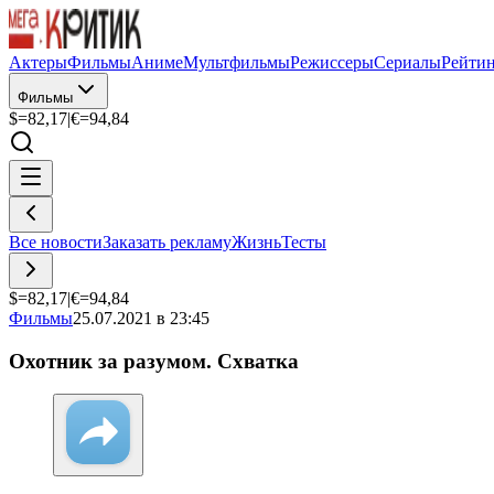
Актеры
Фильмы
Аниме
Мультфильмы
Режиссеры
Сериалы
Рейти
Фильмы
$=
82,17
|
€=
94,84
Все новости
Заказать рекламу
Жизнь
Тесты
$=
82,17
|
€=
94,84
Фильмы
25.07.2021 в 23:45
Охотник за разумом. Схватка