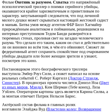
Фильм
Охотник за разумом. Схватка
это напряжённый
психологический триллер о поимки серийного убийцы,
оказавшегося крайне харизматичным и приветливым по
характеру. запутывающий следователя, что под личиной
милого душки может скрываться настоящий жестокий садист
и маньяк. Битва умов между агентом ФБР Билл Хагмайер
прирождённым аналитиком и пойманным, решившимся на
интервью преступником Тедом Банди развернётся в
тюремных стенах, проливая свет на загадки человеческого
разума. Что сделало его таким, каким он стал и действительно
ли он виновен во всём том, в чём его обвиняют. Сможет ли
федеративный агент сохранить спокойствие под очарованием
убийцы двадцати или более женщин зрители и узнают,
посмотрев это кино.
Постановщиком этого биографического триллера
выступила Эмбер Роуз Сили, а сюжет написал на основе
реальных событий С. Роберт Каргилл (
Доктор Стрэндж
,
Синистер
). В продюсерах проекта числятся Дэниэл Ноа (
Цвет
из иных миров
,
Мэнди
), Ким Шерман (Тебе конец), Лиза
Уэйлен. Оператором картины здесь является Карина Силва, а
за монтаж отвечает Патрик Нельсон Барнс.
Актёрский состав фильма в главных ролях
возглавили Элайджа Вуд (
Властелин колец: Возвращение