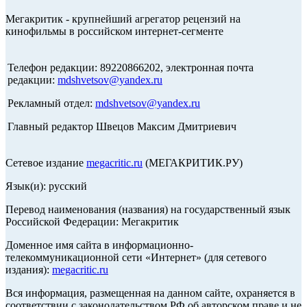
Мегакритик - крупнейший агрегатор рецензий на
кинофильмы в российском интернет-сегменте
Телефон редакции: 89220866202, электронная почта
редакции:
mdshvetsov@yandex.ru
Рекламный отдел:
mdshvetsov@yandex.ru
Главный редактор Швецов Максим Дмитриевич
Сетевое издание
megacritic.ru
(МЕГАКРИТИК.РУ)
Язык(и): русский
Перевод наименования (названия) на государственный язык
Российской Федерации: Мегакритик
Доменное имя сайта в информационно-
телекоммуникационной сети «Интернет» (для сетевого
издания):
megacritic.ru
Вся информация, размещенная на данном сайте, охраняется в
соответствии с законодательством РФ об авторском праве и не