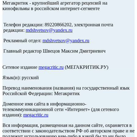
Мегакритик - крупнейший агрегатор рецензий на
кинофильмы в российском интернет-сегменте
Телефон редакции: 89220866202, электронная почта
редакции:
mdshvetsov@yandex.ru
Рекламный отдел:
mdshvetsov@yandex.ru
Главный редактор Швецов Максим Дмитриевич
Сетевое издание
megacritic.ru
(МЕГАКРИТИК.РУ)
Язык(и): русский
Перевод наименования (названия) на государственный язык
Российской Федерации: Мегакритик
Доменное имя сайта в информационно-
телекоммуникационной сети «Интернет» (для сетевого
издания):
megacritic.ru
Вся информация, размещенная на данном сайте, охраняется в
соответствии с законодательством РФ об авторском праве и не
подлежит использованию кем-либо в какой бы то ни было