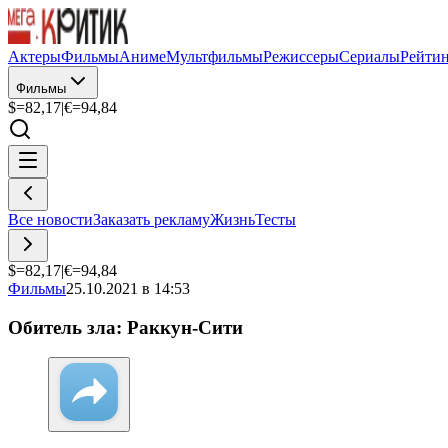
Актеры
Фильмы
Аниме
Мультфильмы
Режиссеры
Сериалы
Рейти
Фильмы
$=
82,17
|
€=
94,84
Все новости
Заказать рекламу
Жизнь
Тесты
$=
82,17
|
€=
94,84
Фильмы
25.10.2021 в 14:53
Обитель зла: Раккун-Сити