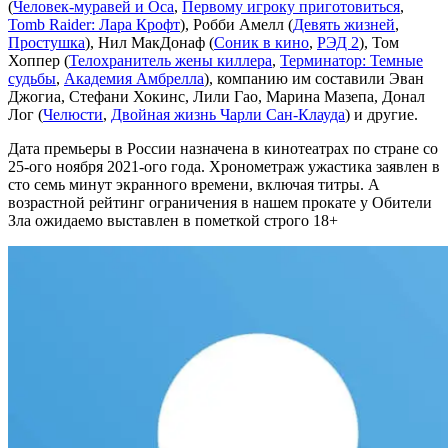
(
Человек-муравей и Оса
,
Первому игроку приготовиться
,
Tomb Raider: Лара Крофт
), Робби Амелл (
Девять жизней
,
Простушка
), Нил МакДонаф (
Соник в кино
,
РЭД 2
), Том
Хоппер (
Телохранитель жены киллера
,
Терминатор: Темные
судьбы
,
Академия Амбрелла
), компанию им составили Эван
Джогиа, Стефани Хокинс, Лили Гао, Марина Мазепа, Донал
Лог (
Челюсти
,
Двойная жизнь Чарли Сан-Клауда
) и другие.
Дата премьеры в России назначена в кинотеатрах по стране со
25-ого ноября 2021-ого года. Хронометраж ужастика заявлен в
сто семь минут экранного времени, включая титры. А
возрастной рейтинг ограничения в нашем прокате у Обители
Зла ожидаемо выставлен в пометкой строго 18+