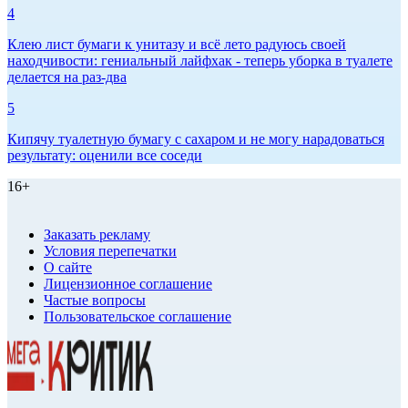
4
Клею лист бумаги к унитазу и всё лето радуюсь своей
находчивости: гениальный лайфхак - теперь уборка в туалете
делается на раз-два
5
Кипячу туалетную бумагу с сахаром и не могу нарадоваться
результату: оценили все соседи
16+
Заказать рекламу
Условия перепечатки
О сайте
Лицензионное соглашение
Частые вопросы
Пользовательское соглашение