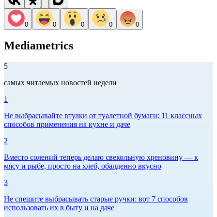
0
0
0
0
0
Mediametrics
5
самых читаемых новостей недели
1
Не выбрасывайте втулки от туалетной бумаги: 11 классных
способов применения на кухне и даче
2
Вместо солений теперь делаю свекольную хреновину — к
мясу и рыбе, просто на хлеб, обалденно вкусно
3
Не спешите выбрасывать старые ручки: вот 7 способов
использовать их в быту и на даче