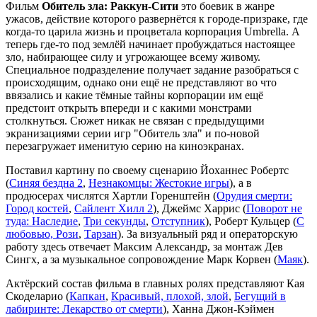
Фильм
Обитель зла: Раккун-Сити
это боевик в жанре
ужасов, действие которого развернётся к городе-призраке, где
когда-то царила жизнь и процветала корпорация Umbrellа. А
теперь где-то под землёй начинает пробуждаться настоящее
зло, набирающее силу и угрожающее всему живому.
Специальное подразделение получает задание разобраться с
происходящим, однако они ещё не представляют во что
ввязались и какие тёмные тайны корпорации им ещё
предстоит открыть впереди и с какими монстрами
столкнуться. Сюжет никак не связан с предыдущими
экранизациями серии игр "Обитель зла" и по-новой
перезагружает именитую серию на киноэкранах.
Поставил картину по своему сценарию Йоханнес Робертс
(
Синяя бездна 2
,
Незнакомцы: Жестокие игры
), а в
продюсерах числятся Хартли Горенштейн (
Орудия смерти:
Город костей
,
Сайлент Хилл 2
), Джеймс Харрис (
Поворот не
туда: Наследие
,
Три секунды
,
Отступник
), Роберт Кульцер (
С
любовью, Рози
,
Тарзан
). За визуальный ряд и операторскую
работу здесь отвечает Максим Александр, за монтаж Дев
Сингх, а за музыкальное сопровождение Марк Корвен (
Маяк
).
Актёрский состав фильма в главных ролях представляют Кая
Скоделарио (
Капкан
,
Красивый, плохой, злой
,
Бегущий в
лабиринте: Лекарство от смерти
), Ханна Джон-Кэймен