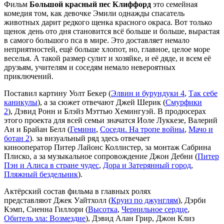
Фильм
Большой красный пес Клиффорд
это семейная
комедия том, как девочке Эмили однажды спасатель
животных дарит редкого щенка красного окраса. Вот только
щенок день ото дня становится всё больше и больше, вырастая
в самого большого пса в мире. Это доставляет немало
неприятностей, ещё больше хлопот, но, главное, целое море
веселья. А такой размер сулит и хозяйке, и её дяде, и всем её
друзьям, учителям и соседям немало невероятных
приключений.
Поставил картину Уолт Бекер (
Элвин и бурундуки 4
,
Так себе
каникулы
), а за сюжет отвечают Джей Шерик (
Смурфики
2
), Дэвид Ронн и Блэйз Мэттью Хемингуэй. В продюсерах
этого проекта для всей семьи значатся Иоле Луккезе, Валерий
Ан и Брайан Белл (
Гемини
,
Соседи. На тропе войны
,
Мачо и
ботан 2
). за визуальный ряд здесь отвечает
кинооператор Питер Лайонс Коллистер, за монтаж Сабрина
Плиско, а за музыкальное сопровождение Джон Дебни (
Питер
Пэн и Алиса в стране чудес
,
Дора и Затерянный город
,
Пляжный бездельник
).
Актёрский состав фильма в главных ролях
представляют Джек Уайтхолл (
Круиз по джунглям
), Дэрби
Кэмп, Сиенна Гиллори (
Высотка
,
Чернильное сердце
,
Обитель зла: Возмездие
), Дэвид Алан Грир, Джон Клиз