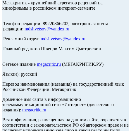
Мегакритик - крупнейший агрегатор рецензий на
кинофильмы в российском интернет-сегменте
Телефон редакции: 89220866202, электронная почта
редакции:
mdshvetsov@yandex.ru
Рекламный отдел:
mdshvetsov@yandex.ru
Главный редактор Швецов Максим Дмитриевич
Сетевое издание
megacritic.ru
(МЕГАКРИТИК.РУ)
Язык(и): русский
Перевод наименования (названия) на государственный язык
Российской Федерации: Мегакритик
Доменное имя сайта в информационно-
телекоммуникационной сети «Интернет» (для сетевого
издания):
megacritic.ru
Вся информация, размещенная на данном сайте, охраняется в
соответствии с законодательством РФ об авторском праве и не
подлежит использованию кем-либо в какой бы то ни было