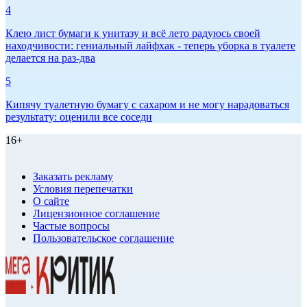
4
Клею лист бумаги к унитазу и всё лето радуюсь своей
находчивости: гениальный лайфхак - теперь уборка в туалете
делается на раз-два
5
Кипячу туалетную бумагу с сахаром и не могу нарадоваться
результату: оценили все соседи
16+
Заказать рекламу
Условия перепечатки
О сайте
Лицензионное соглашение
Частые вопросы
Пользовательское соглашение