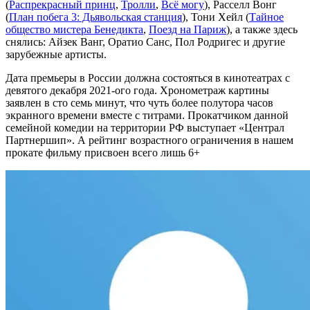
(
Распрекрасный принц
,
Тролли
,
Всё могу
), Расселл Вонг
(
План побега 3: Дьявольская станция
), Тони Хейл (
Тайное
общество мистера Бенедикта
,
Поезд на Париж
), а также здесь
снялись: Айзек Ванг, Оратио Санс, Пол Родригес и другие
зарубежные артисты.
Дата премьеры в России должна состояться в кинотеатрах с
девятого декабря 2021-ого года. Хронометраж картины
заявлен в сто семь минут, что чуть более полутора часов
экранного времени вместе с титрами. Прокатчиком данной
семейной комедии на территории РФ выступает «Централ
Партнершип». А рейтинг возрастного ограничения в нашем
прокате фильму присвоен всего лишь 6+