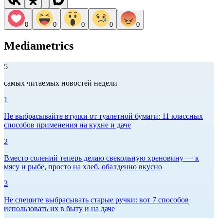
0
0
0
0
0
Mediametrics
5
самых читаемых новостей недели
1
Не выбрасывайте втулки от туалетной бумаги: 11 классных
способов применения на кухне и даче
2
Вместо солений теперь делаю свекольную хреновину — к
мясу и рыбе, просто на хлеб, обалденно вкусно
3
Не спешите выбрасывать старые ручки: вот 7 способов
использовать их в быту и на даче