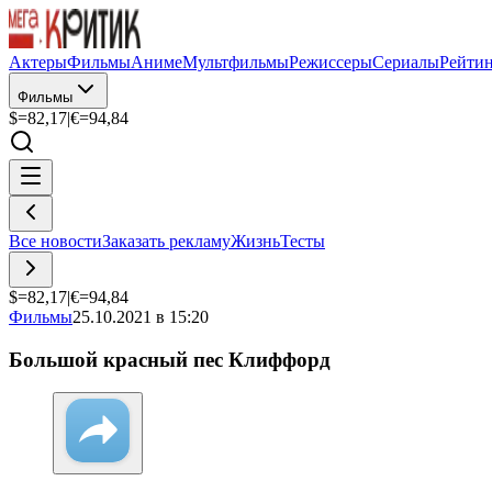
Актеры
Фильмы
Аниме
Мультфильмы
Режиссеры
Сериалы
Рейти
Фильмы
$=
82,17
|
€=
94,84
Все новости
Заказать рекламу
Жизнь
Тесты
$=
82,17
|
€=
94,84
Фильмы
25.10.2021 в 15:20
Большой красный пес Клиффорд