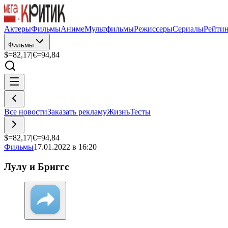
Актеры
Фильмы
Аниме
Мультфильмы
Режиссеры
Сериалы
Рейти
Фильмы
$=
82,17
|
€=
94,84
Все новости
Заказать рекламу
Жизнь
Тесты
$=
82,17
|
€=
94,84
Фильмы
17.01.2022 в 16:20
Лулу и Бриггс