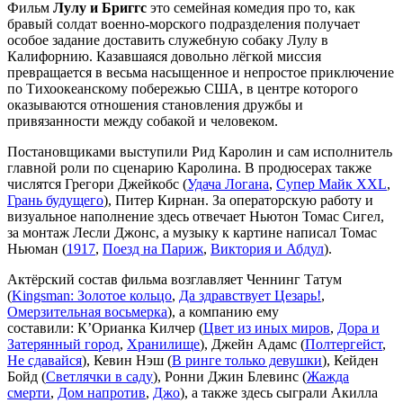
Фильм
Лулу и Бриггс
это семейная комедия про то, как
бравый солдат военно-морского подразделения получает
особое задание доставить служебную собаку Лулу в
Калифорнию. Казавшаяся довольно лёгкой миссия
превращается в весьма насыщенное и непростое приключение
по Тихоокеанскому побережью США, в центре которого
оказываются отношения становления дружбы и
привязанности между собакой и человеком.
Постановщиками выступили Рид Каролин и сам исполнитель
главной роли по сценарию Каролина. В продюсерах также
числятся Грегори Джейкобс (
Удача Логана
,
Супер Майк XXL
,
Грань будущего
), Питер Кирнан. За операторскую работу и
визуальное наполнение здесь отвечает Ньютон Томас Сигел,
за монтаж Лесли Джонс, а музыку к картине написал Томас
Ньюман (
1917
,
Поезд на Париж
,
Виктория и Абдул
).
Актёрский состав фильма возглавляет Ченнинг Татум
(
Kingsman: Золотое кольцо
,
Да здравствует Цезарь!
,
Омерзительная восьмерка
), а компанию ему
составили: К’Орианка Килчер (
Цвет из иных миров
,
Дора и
Затерянный город
,
Хранилище
), Джейн Адамс (
Полтергейст
,
Не сдавайся
), Кевин Нэш (
В ринге только девушки
), Кейден
Бойд (
Светлячки в саду
), Ронни Джин Блевинс (
Жажда
смерти
,
Дом напротив
,
Джо
), а также здесь сыграли Акилла