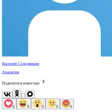
Василий Солодянкин
Аналитик
Поделиться новостью
0
0
0
0
0