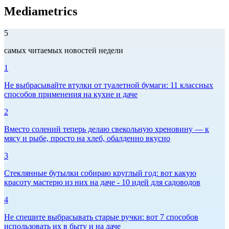
Mediametrics
5
самых читаемых новостей недели
1
Не выбрасывайте втулки от туалетной бумаги: 11 классных
способов применения на кухне и даче
2
Вместо солений теперь делаю свекольную хреновину — к
мясу и рыбе, просто на хлеб, обалденно вкусно
3
Стеклянные бутылки собираю круглый год: вот какую
красоту мастерю из них на даче - 10 идей для садоводов
4
Не спешите выбрасывать старые ручки: вот 7 способов
использовать их в быту и на даче