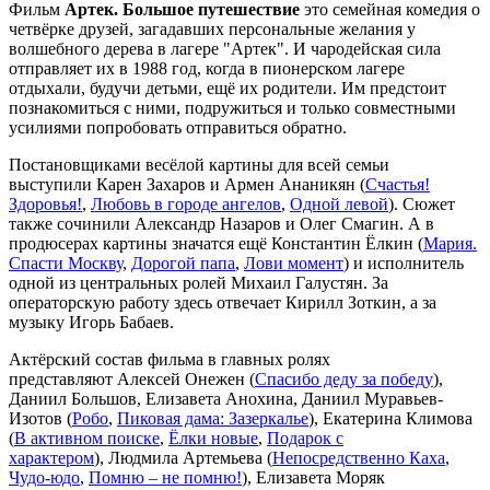
Фильм
Артек. Большое путешествие
это семейная комедия о
четвёрке друзей, загадавших персональные желания у
волшебного дерева в лагере "Артек". И чародейская сила
отправляет их в 1988 год, когда в пионерском лагере
отдыхали, будучи детьми, ещё их родители. Им предстоит
познакомиться с ними, подружиться и только совместными
усилиями попробовать отправиться обратно.
Постановщиками весёлой картины для всей семьи
выступили Карен Захаров и Армен Ананикян (
Счастья!
Здоровья!
,
Любовь в городе ангелов
,
Одной левой
). Сюжет
также сочинили Александр Назаров и Олег Смагин. А в
продюсерах картины значатся ещё Константин Ёлкин (
Мария.
Спасти Москву
,
Дорогой папа
,
Лови момент
) и исполнитель
одной из центральных ролей Михаил Галустян. За
операторскую работу здесь отвечает Кирилл Зоткин, а за
музыку Игорь Бабаев.
Актёрский состав фильма в главных ролях
представляют Алексей Онежен (
Спасибо деду за победу
),
Даниил Большов, Елизавета Анохина, Даниил Муравьев-
Изотов (
Робо
,
Пиковая дама: Зазеркалье
), Екатерина Климова
(
В активном поиске
,
Ёлки новые
,
Подарок с
характером
), Людмила Артемьева (
Непосредственно Каха
,
Чудо-юдо
,
Помню – не помню!
), Елизавета Моряк