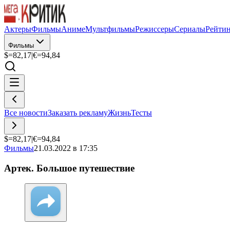
Актеры
Фильмы
Аниме
Мультфильмы
Режиссеры
Сериалы
Рейти
Фильмы
$=
82,17
|
€=
94,84
Все новости
Заказать рекламу
Жизнь
Тесты
$=
82,17
|
€=
94,84
Фильмы
21.03.2022 в 17:35
Артек. Большое путешествие