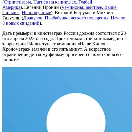
(
Стриптизёры
,
Нагиев на каникулах
,
Гудбай,
Америка
), Евгений Пронин (
Чемпионы: Быстрее. Выше.
Сильнее
,
Непрощенные
), Виталий Безруков и Михаил
Галустян (
Дракулов
,
Прабабушка легкого поведения. Начало
,
8 новых свиданий
).
Дата премьеры в кинотеатрах России должна состояться с 28-
ого апреля 2022-ого года. Прокатчиком этой кинокомедии на
территории РФ выступает компания «Наше Кино».
Хронометраж заявлен в сто пять минут. А возрастное
ограничение детскому фильму присвоено с пометкой всего
лишь 6+