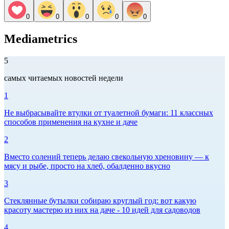
0
0
0
0
0
Mediametrics
5
самых читаемых новостей недели
1
Не выбрасывайте втулки от туалетной бумаги: 11 классных
способов применения на кухне и даче
2
Вместо солений теперь делаю свекольную хреновину — к
мясу и рыбе, просто на хлеб, обалденно вкусно
3
Стеклянные бутылки собираю круглый год: вот какую
красоту мастерю из них на даче - 10 идей для садоводов
4