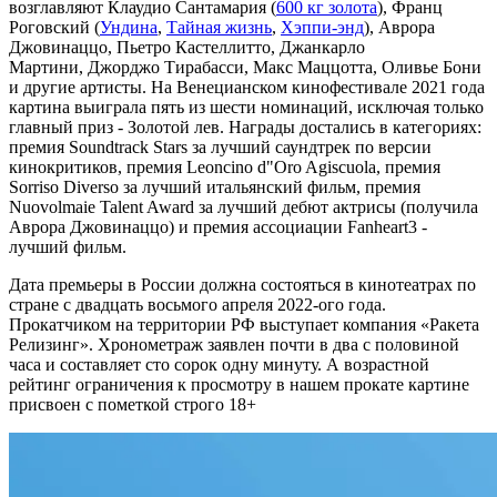
возглавляют Клаудио Сантамария (
600 кг золота
), Франц
Роговский (
Ундина
,
Тайная жизнь
,
Хэппи-энд
), Аврора
Джовинаццо, Пьетро Кастеллитто, Джанкарло
Мартини, Джорджо Тирабасси, Макс Маццотта, Оливье Бони
и другие артисты. На Венецианском кинофестивале 2021 года
картина выиграла пять из шести номинаций, исключая только
главный приз - Золотой лев. Награды достались в категориях:
премия Soundtrack Stars за лучший саундтрек по версии
кинокритиков, премия Leoncino d"Oro Agiscuola, премия
Sorriso Diverso за лучший итальянский фильм, премия
Nuovolmaie Talent Award за лучший дебют актрисы (получила
Аврора Джовинаццо) и премия ассоциации Fanheart3 -
лучший фильм.
Дата премьеры в России должна состояться в кинотеатрах по
стране с двадцать восьмого апреля 2022-ого года.
Прокатчиком на территории РФ выступает компания «Ракета
Релизинг». Хронометраж заявлен почти в два с половиной
часа и составляет сто сорок одну минуту. А возрастной
рейтинг ограничения к просмотру в нашем прокате картине
присвоен с пометкой строго 18+