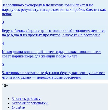
Заворачиваю сковороду в полиэтиленовый пакет и не
нарадуюсь результату: нагар отлетает как пробка, блестит как
новая
3
Беру кабачок, яйца и сыр - готовлю «клаб-сэндвич»: делается
на раз-два и из простых продуктов, а вкус как в ресторане
4
Какая длина волос прибавляет годы, а какая омолаживает:
совет парикмахера для женщин после 45 лет
5
5-литровые пластиковые бутылки берегу как зеницу ока: вот
что из них делаю — порядок в доме обеспечен
16+
Заказать рекламу
Условия перепечатки
О сайте