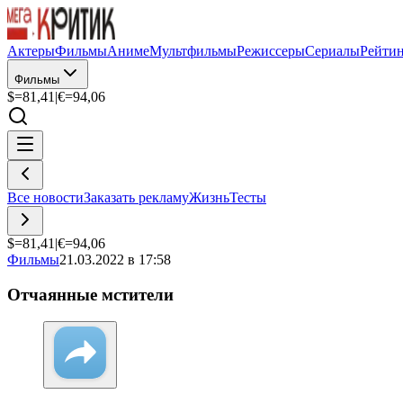
Актеры
Фильмы
Аниме
Мультфильмы
Режиссеры
Сериалы
Рейти
Фильмы
$=
81,41
|
€=
94,06
Все новости
Заказать рекламу
Жизнь
Тесты
$=
81,41
|
€=
94,06
Фильмы
21.03.2022 в 17:58
Отчаянные мстители