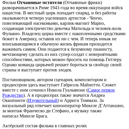
Фильм
Отчаянные мстители
(Отчаянные фрики)
разворачивается в Риме 1943 года во время оккупации войск
нацистов. В местный цирк попадает снаряд, и без работы
оказываются четверо уцелевших артистов - Ченчо,
повелевающий насекомыми, карлик-магнит Марио,
создающая электричество девочка Матильда и человек-волк
Фульвио. Владелец цирка вместе с накопленными средствами
бежит в Америку, оставив их ни с чем. И теперь никак не
вписывающимся в обычную жизнь фрикам приходится
выживать самим. Они подаются к безумному пианисту,
мечтающему сделать из них супер-солдат с невероятными
способностями, которых можно бросить на помощь Гитлеру.
Однако команда циркачей решает бороться за свободу своей
страны и выступает против злодея.
Постановщиком, автором сценария, композитором и
продюсером здесь выступает Габриэль Майнетти. Сюжет
вместе с ним сочинил Никола Гуальяноне (
Самое первое
Рождество
). А в продюсерах также значатся Андреа
Оккипинти (
Изумительный
) и Арриги Томмазо. За
визуальный ряд отвечает кинооператор Микеле Д’Аттаназио,
за монтаж Франческо ди Стефано, а музыку также
написал Микеле Брага.
Актёрский состав фильма в главных ролях