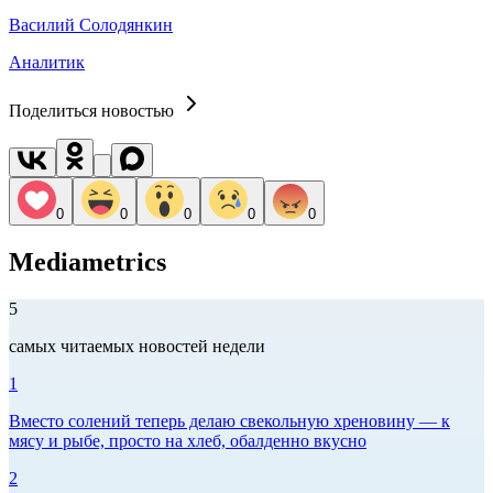
Василий Солодянкин
Аналитик
Поделиться новостью
0
0
0
0
0
Mediametrics
5
самых читаемых новостей недели
1
Вместо солений теперь делаю свекольную хреновину — к
мясу и рыбе, просто на хлеб, обалденно вкусно
2