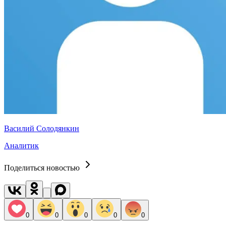
Василий Солодянкин
Аналитик
Поделиться новостью
0
0
0
0
0