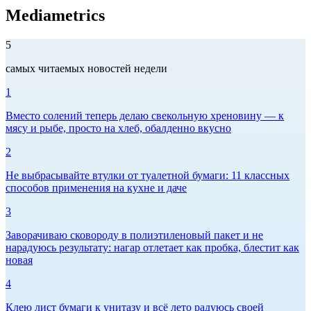
Mediametrics
5
самых читаемых новостей недели
1
Вместо солений теперь делаю свекольную хреновину — к
мясу и рыбе, просто на хлеб, обалденно вкусно
2
Не выбрасывайте втулки от туалетной бумаги: 11 классных
способов применения на кухне и даче
3
Заворачиваю сковороду в полиэтиленовый пакет и не
нарадуюсь результату: нагар отлетает как пробка, блестит как
новая
4
Клею лист бумаги к унитазу и всё лето радуюсь своей