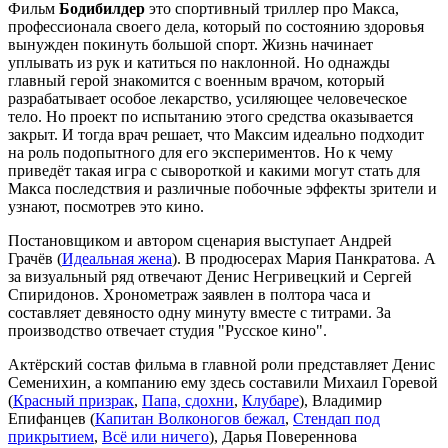
Фильм
Бодибилдер
это спортивный триллер про Макса,
профессионала своего дела, который по состоянию здоровья
вынужден покинуть большой спорт. Жизнь начинает
уплывать из рук и катиться по наклонной. Но однажды
главный герой знакомится с военным врачом, который
разрабатывает особое лекарство, усиляющее человеческое
тело. Но проект по испытанию этого средства оказывается
закрыт. И тогда врач решает, что Максим идеально подходит
на роль подопытного для его экспериментов. Но к чему
приведёт такая игра с сывороткой и какими могут стать для
Макса последствия и различные побочные эффекты зрители и
узнают, посмотрев это кино.
Постановщиком и автором сценария выступает Андрей
Грачёв (
Идеальная жена
). В продюсерах Мария Панкратова. А
за визуальный ряд отвечают Денис Негривецкий и Сергей
Спиридонов. Хронометраж заявлен в полтора часа и
составляет девяносто одну минуту вместе с титрами. За
производство отвечает студия "Русское кино".
Актёрский состав фильма в главной роли представляет Денис
Семенихин, а компанию ему здесь составили Михаил Горевой
(
Красный призрак
,
Папа, сдохни
,
Клубаре
), Владимир
Епифанцев (
Капитан Волконогов бежал
,
Стендап под
прикрытием
,
Всё или ничего
), Дарья Повереннова