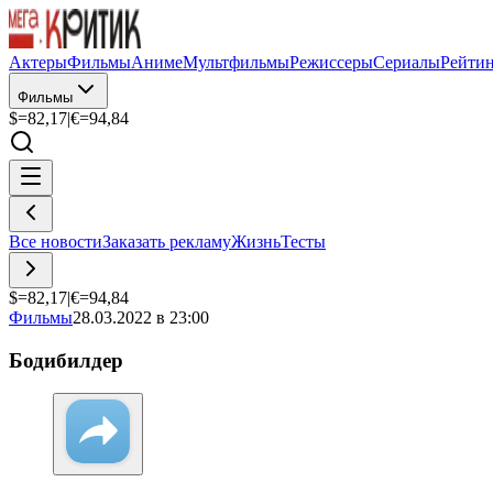
Актеры
Фильмы
Аниме
Мультфильмы
Режиссеры
Сериалы
Рейти
Фильмы
$=
82,17
|
€=
94,84
Все новости
Заказать рекламу
Жизнь
Тесты
$=
82,17
|
€=
94,84
Фильмы
28.03.2022 в 23:00
Бодибилдер