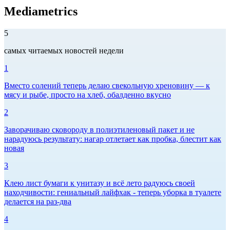
Mediametrics
5
самых читаемых новостей недели
1
Вместо солений теперь делаю свекольную хреновину — к
мясу и рыбе, просто на хлеб, обалденно вкусно
2
Заворачиваю сковороду в полиэтиленовый пакет и не
нарадуюсь результату: нагар отлетает как пробка, блестит как
новая
3
Клею лист бумаги к унитазу и всё лето радуюсь своей
находчивости: гениальный лайфхак - теперь уборка в туалете
делается на раз-два
4