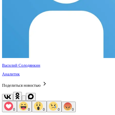
Василий Солодянкин
Аналитик
Поделиться новостью
0
0
0
0
0