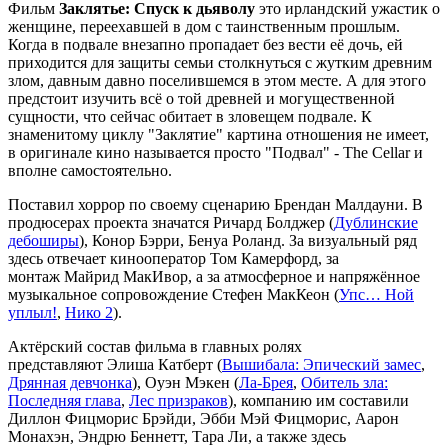
Фильм
Заклятье: Спуск к дьяволу
это ирландский ужастик о
женщине, переехавшей в дом с таинственным прошлым.
Когда в подвале внезапно пропадает без вести её дочь, ей
приходится для защиты семьи столкнуться с жутким древним
злом, давным давно поселившемся в этом месте. А для этого
предстоит изучить всё о той древней и могущественной
сущности, что сейчас обитает в зловещем подвале. К
знаменитому циклу "Заклятие" картина отношения не имеет,
в оригинале кино называется просто "Подвал" - The Cellar и
вполне самостоятельно.
Поставил хоррор по своему сценарию Брендан Малдауни. В
продюсерах проекта значатся Ричард Болджер (
Дублинские
дебоширы
), Конор Бэрри, Бенуа Роланд. За визуальный ряд
здесь отвечает кинооператор Том Камерфорд, за
монтаж Майрид МакИвор, а за атмосферное и напряжённое
музыкальное сопровождение Стефен МакКеон (
Упс… Ной
уплыл!
,
Нико 2
).
Актёрский состав фильма в главных ролях
представляют Элиша Катберт (
Вышибала: Эпический замес
,
Дрянная девчонка
), Оуэн Мэкен (
Ла-Брея
,
Обитель зла:
Последняя глава
,
Лес призраков
), компанию им составили
Диллон Фицморис Брэйди, Эбби Мэй Фицморис, Аарон
Монахэн, Эндрю Беннетт, Тара Ли, а также здесь