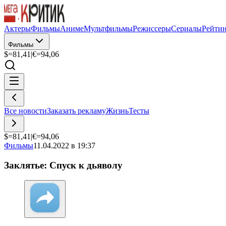
Актеры
Фильмы
Аниме
Мультфильмы
Режиссеры
Сериалы
Рейти
Фильмы
$=
81,41
|
€=
94,06
Все новости
Заказать рекламу
Жизнь
Тесты
$=
81,41
|
€=
94,06
Фильмы
11.04.2022 в 19:37
Заклятье: Спуск к дьяволу