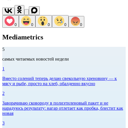
0
0
0
0
0
Mediametrics
5
самых читаемых новостей недели
1
Вместо солений теперь делаю свекольную хреновину — к
мясу и рыбе, просто на хлеб, обалденно вкусно
2
Заворачиваю сковороду в полиэтиленовый пакет и не
нарадуюсь результату: нагар отлетает как пробка, блестит как
новая
3