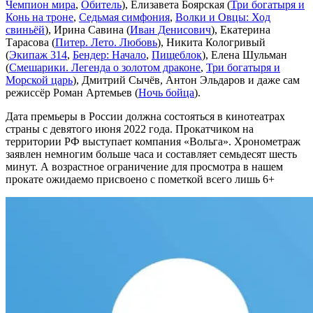
Чемпион мира
,
Обитель
), Елизавета Боярская (
Три богатыря и
Конь на троне
,
Седьмая симфония
,
Волки и Овцы: Ход
свиньёй
), Ирина Савина (
Иван Денисович
), Екатерина
Тарасова (
Питер. Лето. Любовь
), Никита Кологривый
(
Экипаж 314
,
Бендер: Начало
,
Пищеблок
), Елена Шульман
(
Смешарики. Легенда о золотом драконе
,
Три богатыря и
Морской царь
), Дмитрий Сычёв, Антон Эльдаров и даже сам
режиссёр Роман Артемьев (
Ночь бойца
).
Дата премьеры в России должна состояться в кинотеатрах
страны с девятого июня 2022 года. Прокатчиком на
территории РФ выступает компания «Вольга». Хронометраж
заявлен немногим больше часа и составляет семьдесят шесть
минут. А возрастное ограничение для просмотра в нашем
прокате ожидаемо присвоено с пометкой всего лишь 6+