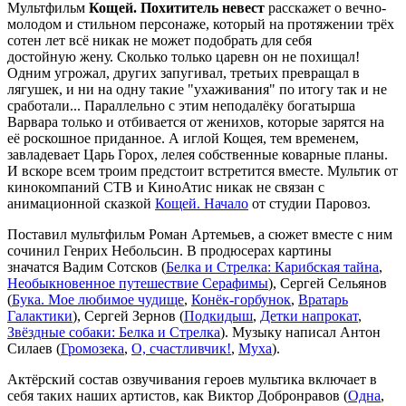
Мультфильм
Кощей. Похититель невест
расскажет о вечно-
молодом и стильном персонаже, который на протяжении трёх
сотен лет всё никак не может подобрать для себя
достойную жену. Сколько только царевн он не похищал!
Одним угрожал, других запугивал, третьих превращал в
лягушек, и ни на одну такие "ухаживания" по итогу так и не
сработали... Параллельно с этим неподалёку богатырша
Варвара только и отбивается от женихов, которые зарятся на
её роскошное приданное. А иглой Кощея, тем временем,
завладевает Царь Горох, лелея собственные коварные планы.
И вскоре всем троим предстоит встретится вместе. Мультик от
кинокомпаний СТВ и КиноАтис никак не связан с
анимационной сказкой
Кощей. Начало
от студии Паровоз.
Поставил мультфильм Роман Артемьев, а сюжет вместе с ним
сочинил Генрих Небольсин. В продюсерах картины
значатся Вадим Сотсков (
Белка и Стрелка: Карибская тайна
,
Необыкновенное путешествие Серафимы
), Сергей Сельянов
(
Бука. Мое любимое чудище
,
Конёк-горбунок
,
Вратарь
Галактики
), Сергей Зернов (
Подкидыш
,
Детки напрокат
,
Звёздные собаки: Белка и Стрелка
). Музыку написал Антон
Силаев (
Громозека
,
О, счастливчик!
,
Муха
).
Актёрский состав озвучивания героев мультика включает в
себя таких наших артистов, как Виктор Добронравов (
Одна
,