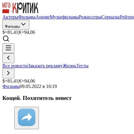
Актеры
Фильмы
Аниме
Мультфильмы
Режиссеры
Сериалы
Рейти
Фильмы
$=
81,41
|
€=
94,06
Все новости
Заказать рекламу
Жизнь
Тесты
$=
81,41
|
€=
94,06
Фильмы
09.05.2022 в 16:19
Кощей. Похититель невест