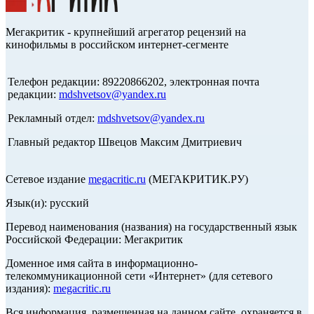
Мегакритик - крупнейший агрегатор рецензий на
кинофильмы в российском интернет-сегменте
Телефон редакции: 89220866202, электронная почта
редакции:
mdshvetsov@yandex.ru
Рекламный отдел:
mdshvetsov@yandex.ru
Главный редактор Швецов Максим Дмитриевич
Сетевое издание
megacritic.ru
(МЕГАКРИТИК.РУ)
Язык(и): русский
Перевод наименования (названия) на государственный язык
Российской Федерации: Мегакритик
Доменное имя сайта в информационно-
телекоммуникационной сети «Интернет» (для сетевого
издания):
megacritic.ru
Вся информация, размещенная на данном сайте, охраняется в