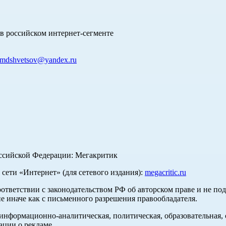
в российском интернет-сегменте
mdshvetsov@yandex.ru
оссийской Федерации: Мегакритик
ети «Интернет» (для сетевого издания):
megacritic.ru
оответствии с законодательством РФ об авторском праве и не по
е иначе как с письменного разрешения правообладателя.
нформационно-аналитическая, политическая, образовательная, с
ации о рекламе