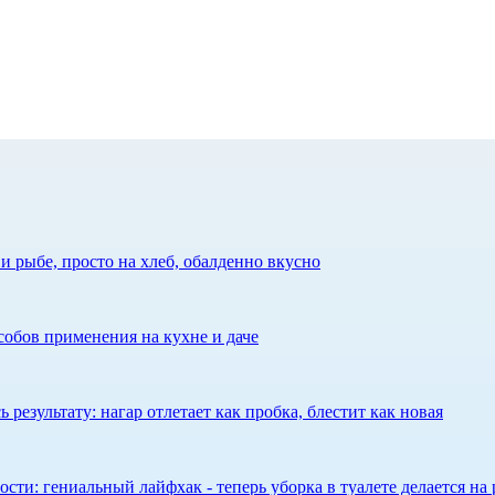
 рыбе, просто на хлеб, обалденно вкусно
собов применения на кухне и даче
результату: нагар отлетает как пробка, блестит как новая
сти: гениальный лайфхак - теперь уборка в туалете делается на 