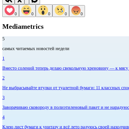
0
0
0
0
0
Mediametrics
5
самых читаемых новостей недели
1
Вместо солений теперь делаю свекольную хреновину — к мясу и
2
Не выбрасывайте втулки от туалетной бумаги: 11 классных спо
3
Заворачиваю сковороду в полиэтиленовый пакет и не нарадуюсь 
4
Клею лист бумаги к унитазу и всё лето радуюсь своей находчиво