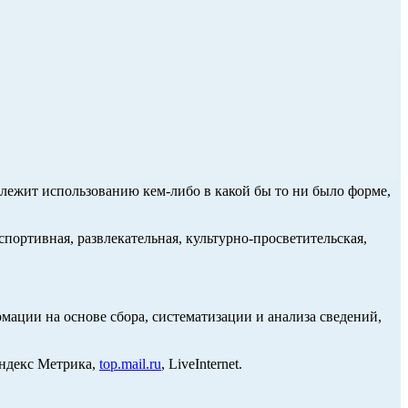
длежит использованию кем-либо в какой бы то ни было форме,
портивная, развлекательная, культурно-просветительская,
ции на основе сбора, систематизации и анализа сведений,
Яндекс Метрика,
top.mail.ru
, LiveInternet.