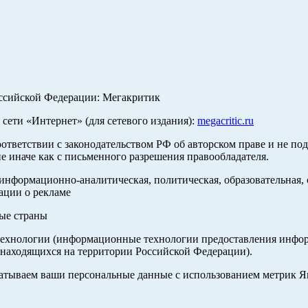
оссийской Федерации: Мегакритик
ети «Интернет» (для сетевого издания):
megacritic.ru
оответствии с законодательством РФ об авторском праве и не по
е иначе как с письменного разрешения правообладателя.
нформационно-аналитическая, политическая, образовательная, с
ации о рекламе
ные страны
хнологии (информационные технологии предоставления информа
 находящихся на территории Российской Федерации).
абатываем ваши персональные данные с использованием метрик 