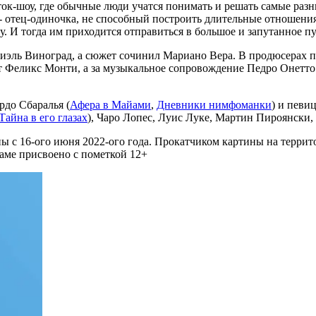
ок-шоу, где обычные люди учатся понимать и решать самые разн
 отец-одиночка, не способный построить длительные отношения
ку. И тогда им приходится отправиться в большое и запутанное 
эль Виноград, а сюжет сочинил Мариано Вера. В продюсерах п
ет Феликс Монти, а за музыкальное сопровождение Педро Онетто.
рдо Сбаралья (
Афера в Майами
,
Дневники нимфоманки
) и певи
Тайна в его глазах
), Чаро Лопес, Луис Луке, Мартин Пироянски,
ны с 16-ого июня 2022-ого года. Прокатчиком картины на терри
аме присвоено с пометкой 12+