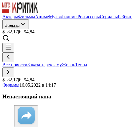
Актеры
Фильмы
Аниме
Мультфильмы
Режиссеры
Сериалы
Рейти
Фильмы
$=
82,17
|
€=
94,84
Все новости
Заказать рекламу
Жизнь
Тесты
$=
82,17
|
€=
94,84
Фильмы
16.05.2022 в 14:17
Ненастоящий папа