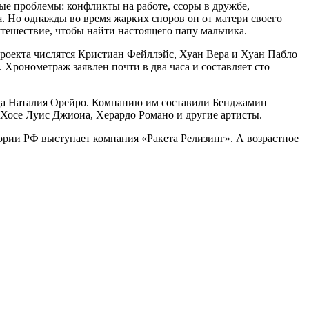
ые проблемы: конфликты на работе, ссоры в дружбе,
. Но однажды во время жарких споров он от матери своего
путешествие, чтобы найти настоящего папу мальчика.
роекта числятся Кристиан Фейллэйс, Хуан Вера и Хуан Пабло
 Хронометраж заявлен почти в два часа и составляет сто
ца Наталия Орейро. Компанию им составили Бенджамин
 Хосе Луис Джиоиа, Херардо Романо и другие артисты.
тории РФ выступает компания «Ракета Релизинг». А возрастное